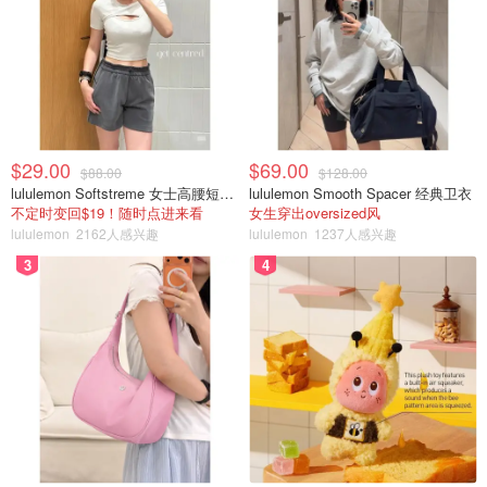
$29.00
$69.00
$88.00
$128.00
lululemon Softstreme 女士高腰短裤 10cm
lululemon Smooth Spacer 经典卫衣
不定时变回$19！随时点进来看
女生穿出oversized风
lululemon
2162人感兴趣
lululemon
1237人感兴趣
3
4