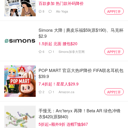
百款参加 热门款补码降价
8
Alo Yoga
APP打开
Simons 大降 | 麂皮乐福$59(原$190)、马克杯
长沙坡子街-看过解放西的都知道它的含金量
$2.9
1.5折起 北面 腰包$20
6
1
Simons加拿大官网
APP打开
POP MART 官店大热IP降价 FIFA联名耳机包
$39.9
7.4折起！星星人$29.9
2
1
Amazon.ca
APP打开
手慢无：Arc'teryx 再降！Beta AR 绿色冲锋
衣$420(原$840)
5折起+额外9折 连帽T恤$67