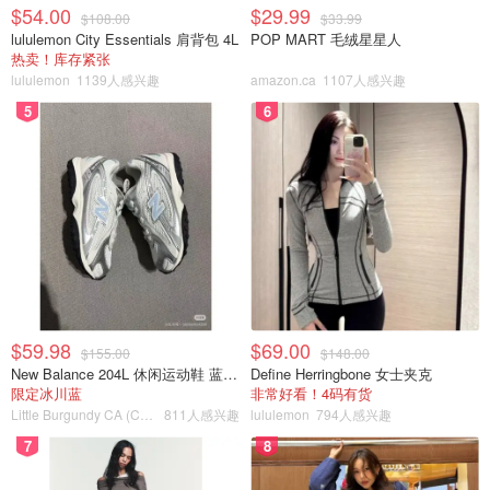
$54.00
$29.99
$108.00
$33.99
lululemon City Essentials 肩背包 4L
POP MART 毛绒星星人
热卖！库存紧张
lululemon
1139人感兴趣
amazon.ca
1107人感兴趣
5
6
西安博物馆-陕西历史博物馆的票太难抢了，只能去这里看
看
$59.98
$69.00
$155.00
$148.00
New Balance 204L 休闲运动鞋 蓝银色
Define Herringbone 女士夹克
限定冰川蓝
非常好看！4码有货
Little Burgundy CA (CA）
811人感兴趣
lululemon
794人感兴趣
7
8