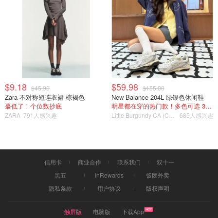
西安博物馆的小雁塔
$9.18
$59.98
$45.90
$155.00
Zara 不对称短连衣裙 棕褐色
New Balance 204L 绿银色休闲鞋
蕞低了！个位数抄底
明星都在穿的热门款！多色可选 3.8折
ZARA
791人感兴趣
Little Burgundy CA (CA）
685人感兴趣
信用卡
商业合作
联系我们
双十一
黑五
InRewards
饭团外卖
隐私条款
用户协议
版权声明
触屏版
电脑版
下载App