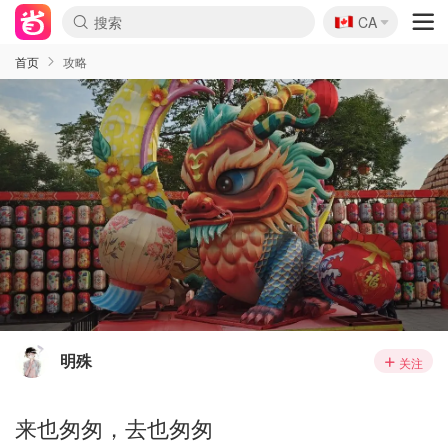
🇨🇦
CA
首页
攻略
明殊
关注
来也匆匆，去也匆匆