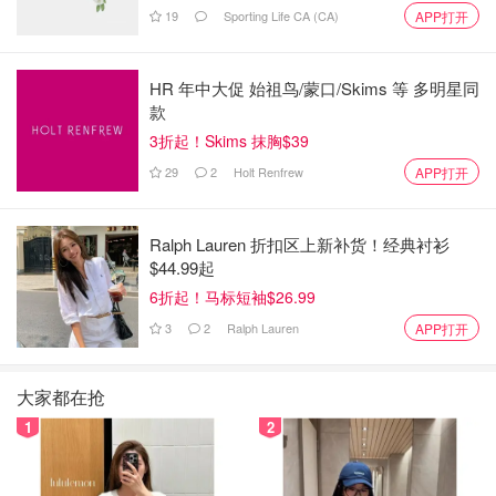
19
Sporting Life CA (CA)
APP打开
HR 年中大促 始祖鸟/蒙口/Skims 等 多明星同
款
3折起！Skims 抹胸$39
29
2
Holt Renfrew
APP打开
Ralph Lauren 折扣区上新补货！经典衬衫
$44.99起
6折起！马标短袖$26.99
3
2
Ralph Lauren
APP打开
大家都在抢
1
2