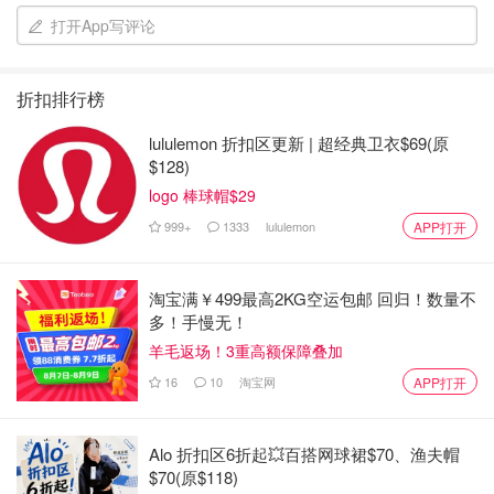
打开App写评论
折扣排行榜
lululemon 折扣区更新 | 超经典卫衣$69(原
$128)
logo 棒球帽$29
999+
1333
lululemon
APP打开
淘宝满￥499最高2KG空运包邮 回归！数量不
多！手慢无！
羊毛返场！3重高额保障叠加
16
10
淘宝网
APP打开
Alo 折扣区6折起💥百搭网球裙$70、渔夫帽
$70(原$118)