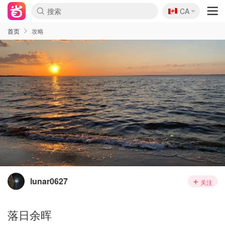
🇨🇦
CA
首页
攻略
lunar0627
关注
落日余晖