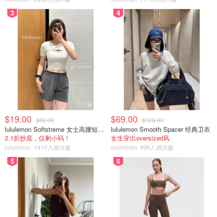
3
4
$19.00
$69.00
$88.00
$128.00
lululemon Softstreme 女士高腰短裤 10cm
lululemon Smooth Spacer 经典卫衣
2.1折抄底，仅剩小码！
女生穿出oversized风
lululemon
1410人感兴趣
lululemon
996人感兴趣
5
6