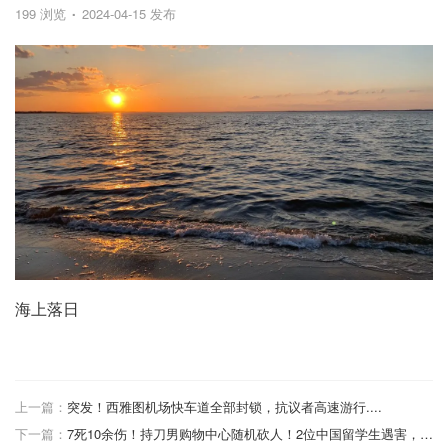
199 浏览
2024-04-15 发布
海上落日
上一篇：
突发！西雅图机场快车道全部封锁，抗议者高速游行....
下一篇：
7死10余伤！持刀男购物中心随机砍人！2位中国留学生遇害，9个月婴儿也惨遭毒手！