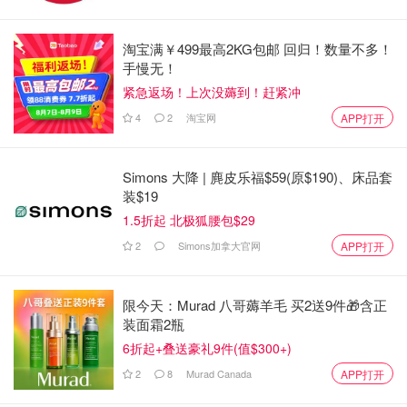
淘宝满￥499最高2KG包邮 回归！数量不多！
手慢无！
紧急返场！上次没薅到！赶紧冲
4
2
淘宝网
APP打开
Simons 大降 | 麂皮乐福$59(原$190)、床品套
装$19
1.5折起 北极狐腰包$29
2
Simons加拿大官网
APP打开
限今天：Murad 八哥薅羊毛 买2送9件🎁含正
装面霜2瓶
6折起+叠送豪礼9件(值$300+)
2
8
Murad Canada
APP打开