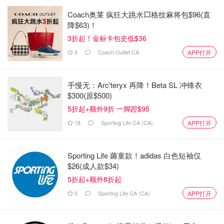
Coach奥莱 疯狂大跳水💥格纹麻将包$96(直
降$63)！
3折起！金标卡包史低$36
0
Coach Outlet CA
APP打开
手慢无：Arc'teryx 再降！Beta SL 冲锋衣
$300(原$500)
5折起+额外9折 一脚蹬$95
18
Sporting Life CA (CA)
APP打开
Sporting Life 薅童款！adidas 白色短袖仅
$26(成人款$34)
5折起+额外8折起
0
Sporting Life CA (CA)
APP打开