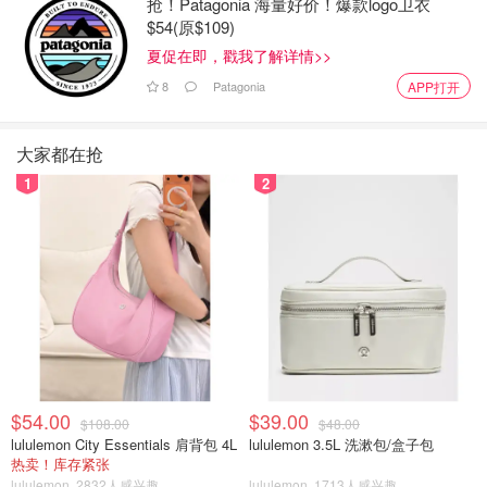
抢！Patagonia 海量好价！爆款logo卫衣
$54(原$109)
夏促在即，戳我了解详情>>
8
Patagonia
APP打开
大家都在抢
1
2
$54.00
$39.00
$108.00
$48.00
lululemon City Essentials 肩背包 4L
lululemon 3.5L 洗漱包/盒子包
热卖！库存紧张
lululemon
2832人感兴趣
lululemon
1713人感兴趣