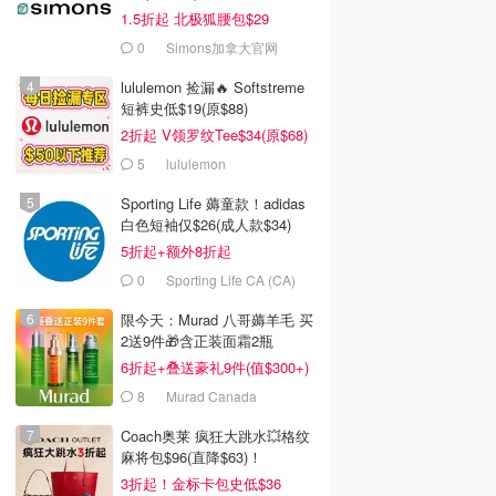
1.5折起 北极狐腰包$29
0
Simons加拿大官网
lululemon 捡漏🔥 Softstreme
短裤史低$19(原$88)
2折起 V领罗纹Tee$34(原$68)
5
lululemon
Sporting Life 薅童款！adidas
白色短袖仅$26(成人款$34)
5折起+额外8折起
0
Sporting Life CA (CA)
限今天：Murad 八哥薅羊毛 买
2送9件🎁含正装面霜2瓶
6折起+叠送豪礼9件(值$300+)
8
Murad Canada
Coach奥莱 疯狂大跳水💥格纹
麻将包$96(直降$63)！
3折起！金标卡包史低$36