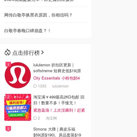
网传白敬亭换黑衣原因，你相信吗？
白敬亭春晚口碑崩盘？！
点击排行榜
lululemon 折扣区更新 |
softstreme 短裤史低$19(原
$88)
City Essentials 小粉包$54
1333
lululemon
淘宝满￥499最高2KG包邮 回
归！数量不多！手慢无！
紧急返场！上次没薅到！赶紧
冲
2
淘宝网
Simons 大降 | 麂皮乐福
$59(原$190)、床品套装$19