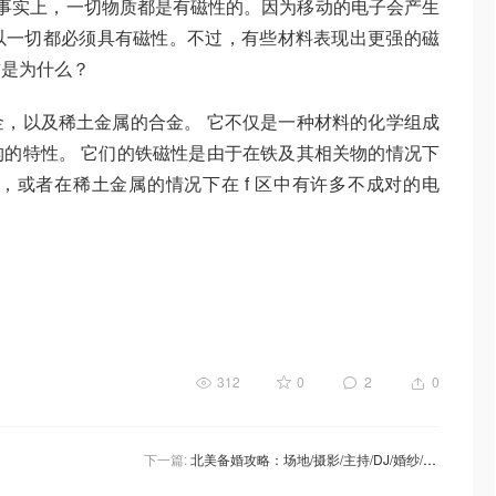
事实上，一切物质都是有磁性的。因为移动的电子会产生
以一切都必须具有磁性。不过，有些材料表现出更强的磁
这是为什么？
，以及稀土金属的合金。 它不仅是一种材料的化学组成
的特性。 它们的铁磁性是由于在铁及其相关物的情况下
子，或者在稀土金属的情况下在 f 区中有许多不成对的电
312
0
2
0
下一篇:
北美备婚攻略：场地/摄影/主持/DJ/婚纱/化妆/花艺/请柬 选择+价格🔎详细指南