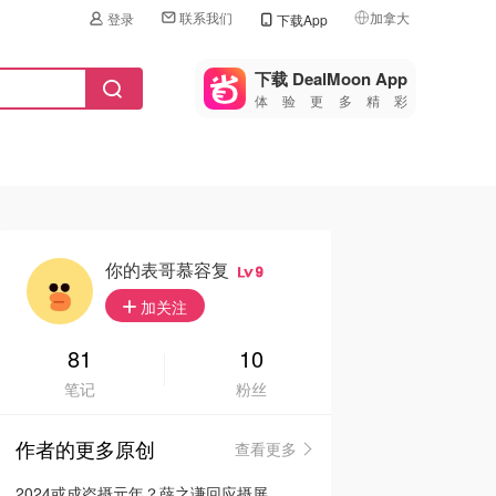
联系我们
加拿大
登录
下载App
🇺🇸
美国
下载 DealMoon App
体验更多精彩
🇨🇳
中国
🇨🇦
加拿大
🇬🇧
英国
🇩🇪
德国
你的表哥慕容复
9
🇫🇷
加关注
法国
🇮🇹
81
10
意大利
笔记
粉丝
🇦🇺
澳洲
作者的更多原创
查看更多
🇳🇿
新西兰
2024或成盗摄元年？薛之谦回应摄屏