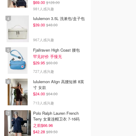
$69.00
$128.00
981人感兴趣
lululemon 3.5L 洗漱包/盒子包
$39.00
$48.00
967人感兴趣
Fjallraven High Coast 腰包
罕见好价 手慢无
$29.95
$60.00
727人感兴趣
lululemon Align 高腰短裤 8英
寸 女款
$24.00
$64.00
713人感兴趣
Polo Ralph Lauren French
Terry 女童连帽卫衣 7-16码
之前$66.96
$42.28
$89.50