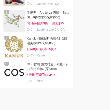
0
Coach Outlet CA
手慢无：Arc'teryx 再降！Beta
SL 冲锋衣$300(原$500)
5折起+额外9折 一脚蹬$95
0
Sporting Life CA (CA)
Kanuk 羽绒服断码清仓| 收腰
泡芙款$216(原$850)
低至3折+额外8.5折！
0
Kanuk
COS官网 热卖推荐 | 销量Top
白月光裙$67(原$169)
4折起 亚麻T恤$34.5
0
COS