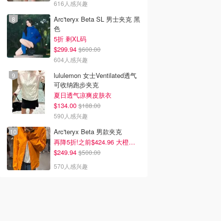
616人感兴趣
Arc'teryx Beta SL 男士夹克 黑
色
5折 剩XL码
$299.94
$600.00
604人感兴趣
lululemon 女士Ventilated透气
可收纳跑步夹克
夏日透气凉爽皮肤衣
$134.00
$188.00
590人感兴趣
Arc'teryx Beta 男款夹克
再降5折!之前$424.96 大橙子好显白 蹲补
$249.94
$500.00
570人感兴趣