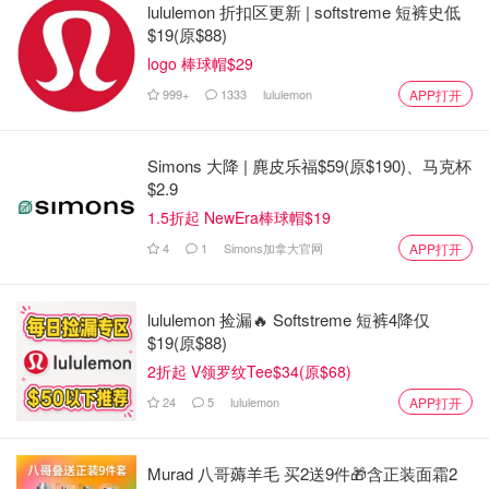
lululemon 折扣区更新 | softstreme 短裤史低
$19(原$88)
logo 棒球帽$29
999+
1333
lululemon
APP打开
Simons 大降 | 麂皮乐福$59(原$190)、马克杯
$2.9
1.5折起 NewEra棒球帽$19
4
1
Simons加拿大官网
APP打开
lululemon 捡漏🔥 Softstreme 短裤4降仅
$19(原$88)
2折起 V领罗纹Tee$34(原$68)
24
5
lululemon
APP打开
Murad 八哥薅羊毛 买2送9件🎁含正装面霜2