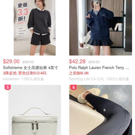
$29.00
$42.28
$88.00
$89.50
Softstreme 女士高腰短裤 4英寸
Polo Ralph Lauren French Terry 女童连帽卫衣 7-16码
3降必抢 黑色仅剩0/2/4码
之前$66.96
lululemon
1163人感兴趣
Sporting Life CA (CA)
1023人感兴趣
5
6