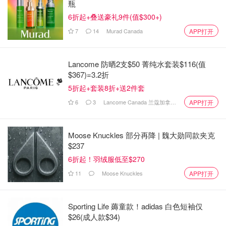
瓶
6折起+叠送豪礼9件(值$300+)
7
14
Murad Canada
APP打开
Lancome 防晒2支$50 菁纯水套装$116(值
$367)=3.2折
5折起+套装8折+送2件套
6
3
Lancome Canada 兰蔻加拿大官网
APP打开
不仅如此，难得的是，轻松但不轻佻，幽默但不浅浮，其中
涉及到艺术哲理和生活哲理的精妙语句比比皆是，比如讲到
Moose Knuckles 部分再降 | 魏大勋同款夹克
普罗米修斯的时候，她说：“米修斯”的意思是“思考者”、“智
$237
慧之士”，但思考的时机不同，结果会大不一样。“普罗”是
6折起！羽绒服低至$270
“先于”“提前”的意思，所以普罗米修斯代表“有先见之明者”。
11
Moose Knuckles
APP打开
相对的是，埃庇则表示“之后”，所以埃庇米修斯这个名字有
“亡羊补牢者”、“后悔者”的意思。再比如她说道一幅画存在
Sporting Life 薅童款！adidas 白色短袖仅
瑕疵的时候，提出：“把任何事物都画得很美，反而会丧失
$26(成人款$34)
美的神髓”。这些都值得玩味！