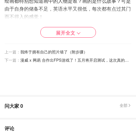
绘画都特别想知道画中的人物是谁？画的是什么故事？可是
由于自身的储备不足，英语水平又很低，每次都有点过其门
而不得入的感觉！
展开全文
上一篇：
我终于拥有自己的照片墙了（附步骤）
下一篇：
漫威 x 网易 合作出FPS游戏了！五月将开启测试，这次真的要来“守望”漫威了！
问大家
0
全部
评论