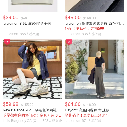
$39.00
$49.00
$48.00
$168.00
lululemon 3.5L 洗漱包/盒子包
lululemon 高腰加绒紧身裤 28"≈71cm 5个口袋
码全！史低价，之前$99
lululemon
855人感兴趣
lululemon
835人感兴趣
7
8
$59.98
$64.00
$155.00
$148.00
New Balance 204L 绿银色休闲鞋
Daydrift 高腰阔腿裤 常规款
明星都在穿的热门款！多色可选 3.8折
罕见码全！真史低上次$114
Little Burgundy CA (CA）
803人感兴趣
lululemon
671人感兴趣