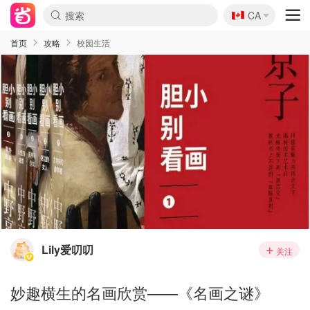
🇨🇦
CA
首页
攻略
校园生活
Lily爱叨叨
关注
妙趣横生的名画欣赏——《名画之谜》