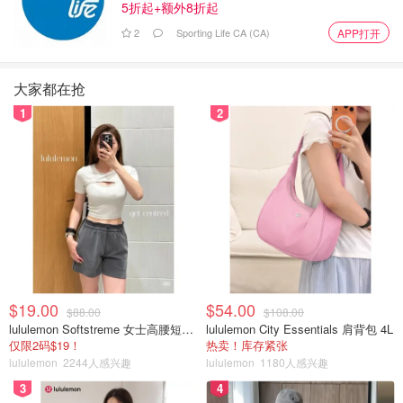
5折起+额外8折起
这本书后半部分我看的比较慢，因为每看到一幅画作的讲析
2
Sporting Life CA (CA)
APP打开
时，都会先在网络上找出相应图，然后互相对照着来欣赏，
这样的印象更深刻！后悔读前半部分的时候没想出这个方
大家都在抢
法，现在计划着什么时候再把前面看一遍！而且打算再多找
1
2
一些她写的这一系列的书来读！有趣得紧！
宅家读书笔记
$19.00
$54.00
$88.00
$108.00
lululemon Softstreme 女士高腰短裤 10cm
lululemon City Essentials 肩背包 4L
仅限2码$19！
热卖！库存紧张
lululemon
2244人感兴趣
lululemon
1180人感兴趣
3
4