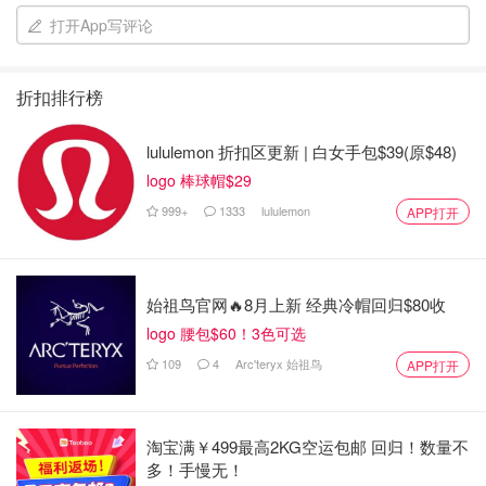
打开App写评论
折扣排行榜
lululemon 折扣区更新 | 白女手包$39(原$48)
logo 棒球帽$29
999+
1333
lululemon
APP打开
始祖鸟官网🔥8月上新 经典冷帽回归$80收
logo 腰包$60！3色可选
109
4
Arc'teryx 始祖鸟
APP打开
淘宝满￥499最高2KG空运包邮 回归！数量不
多！手慢无！