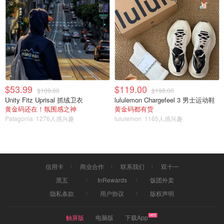
北美春天去哪玩
$53.99
$119.00
$109.00
$198.00
Unity Fitz Uprisal 抓绒卫衣
lululemon Chargefeel 3 男士运动鞋
黄金码还在！氛围感之神
黄金码都有货
Patagonia
1276人感兴趣
lululemon
1165人感兴趣
信用卡
商业合作
联系我们
双十一
黑五
InRewards
饭团外卖
隐私条款
用户协议
版权声明
触屏版
电脑版
下载App