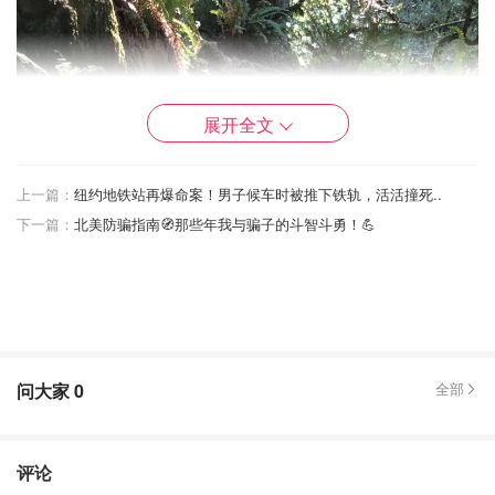
展开全文
上一篇：
纽约地铁站再爆命案！男子候车时被推下铁轨，活活撞死..
下一篇：
北美防骗指南🧭那些年我与骗子的斗智斗勇！💪
问大家
0
全部
评论