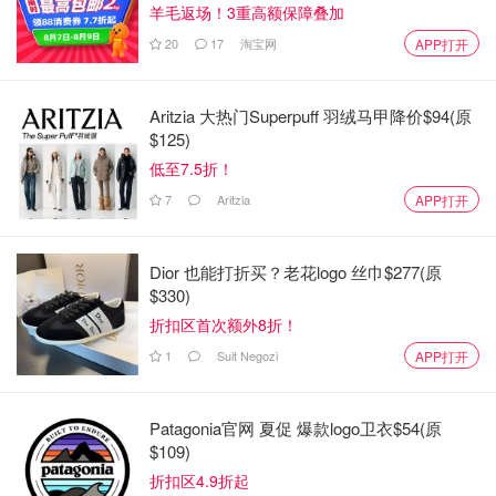
羊毛返场！3重高额保障叠加
20
17
淘宝网
APP打开
Aritzia 大热门Superpuff 羽绒马甲降价$94(原
$125)
低至7.5折！
7
Aritzia
APP打开
Dior 也能打折买？老花logo 丝巾$277(原
$330)
折扣区首次额外8折！
1
Suit Negozi
APP打开
Patagonia官网 夏促 爆款logo卫衣$54(原
$109)
折扣区4.9折起