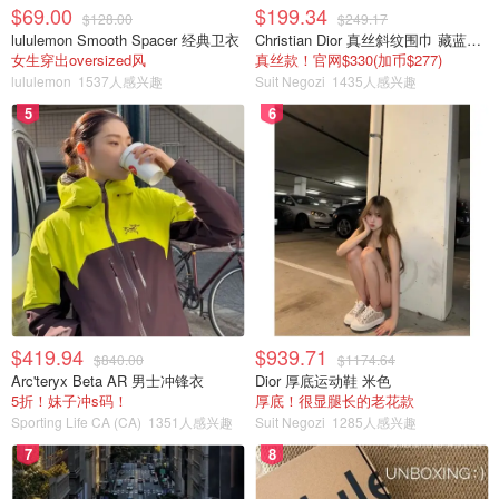
$69.00
$199.34
$128.00
$249.17
lululemon Smooth Spacer 经典卫衣
Christian Dior 真丝斜纹围巾 藏蓝米色
女生穿出oversized风
真丝款！官网$330(加币$277)
lululemon
1537人感兴趣
Suit Negozi
1435人感兴趣
5
6
$419.94
$939.71
$840.00
$1174.64
Arc'teryx Beta AR 男士冲锋衣
Dior 厚底运动鞋 米色
5折！妹子冲s码！
厚底！很显腿长的老花款
Sporting Life CA (CA)
1351人感兴趣
Suit Negozi
1285人感兴趣
7
8