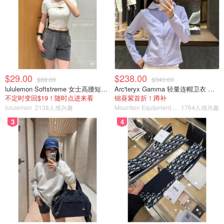
$29.00
$238.00
$88.00
$340.00
lululemon Softstreme 女士高腰短裤 10cm
Arc'teryx Gamma 轻量连帽卫衣 女款
不定时变回$19！随时点进来看
锦葵紫首折！蹲补
lululemon
2138人感兴趣
Mountain Equipment Company
1764人感兴趣
3
4