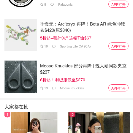
8
Patagonia
APP打开
手慢无：Arc'teryx 再降！Beta AR 绿色冲锋
衣$420(原$840)
5折起+额外9折 连帽T恤$67
19
Sporting Life CA (CA)
APP打开
Moose Knuckles 部分再降 | 魏大勋同款夹克
$237
6折起！羽绒服低至$270
13
Moose Knuckles
APP打开
大家都在抢
1
2