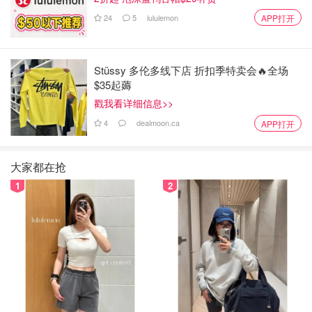
24
5
lululemon
APP打开
Stüssy 多伦多线下店 折扣季特卖会🔥全场
$35起薅
戳我看详细信息>>
4
dealmoon.ca
APP打开
大家都在抢
1
2