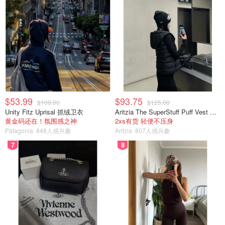
$53.99
$93.75
$109.00
$125.00
Unity Fitz Uprisal 抓绒卫衣
Aritzia The SuperStuff Puff Vest 轻盈亮面马甲
黄金码还在！氛围感之神
2xs有货 轻便不压身
Patagonia
848人感兴趣
Aritzia
807人感兴趣
7
8