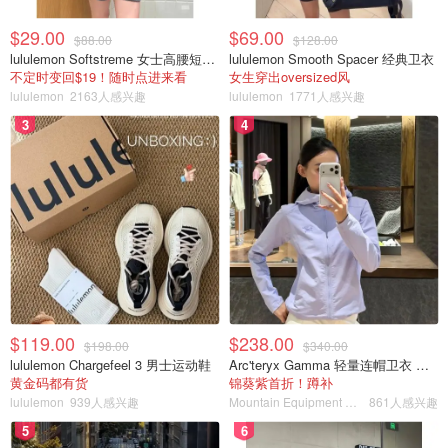
$29.00
$69.00
$88.00
$128.00
lululemon Softstreme 女士高腰短裤 10cm
lululemon Smooth Spacer 经典卫衣
不定时变回$19！随时点进来看
女生穿出oversized风
lululemon
2163人感兴趣
lululemon
1771人感兴趣
3
4
$119.00
$238.00
$198.00
$340.00
lululemon Chargefeel 3 男士运动鞋
Arc'teryx Gamma 轻量连帽卫衣 女款
黄金码都有货
锦葵紫首折！蹲补
lululemon
939人感兴趣
Mountain Equipment Company
861人感兴趣
5
6