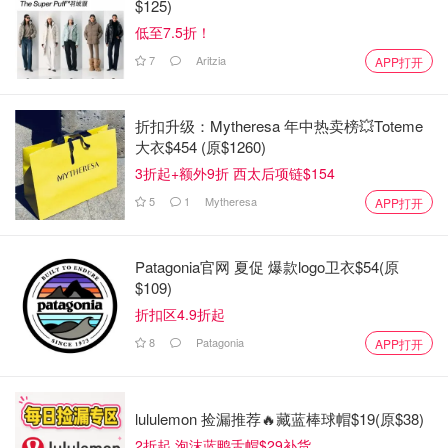
$125)
低至7.5折！
7
Aritzia
APP打开
折扣升级：Mytheresa 年中热卖榜💥Toteme
大衣$454 (原$1260)
3折起+额外9折 西太后项链$154
5
1
Mytheresa
APP打开
Patagonia官网 夏促 爆款logo卫衣$54(原
$109)
折扣区4.9折起
8
Patagonia
APP打开
lululemon 捡漏推荐🔥藏蓝棒球帽$19(原$38)
2折起 泡沫蓝鸭舌帽$29补货