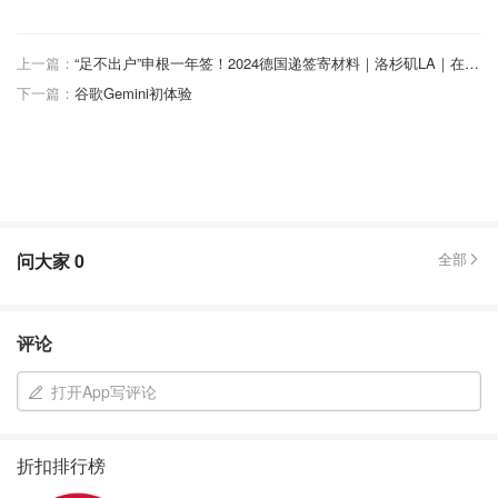
上一篇：
“足不出户”申根一年签！2024德国递签寄材料｜洛杉矶LA｜在美国申请申根签证
下一篇：
谷歌Gemini初体验
问大家
0
全部
评论
打开App写评论
折扣排行榜