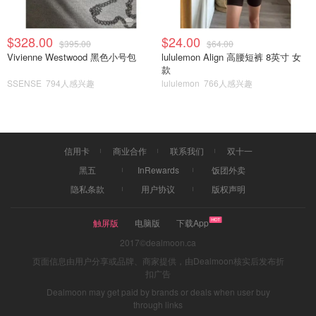
$328.00
$24.00
$395.00
$64.00
Vivienne Westwood 黑色小号包
lululemon Align 高腰短裤 8英寸 女
款
SSENSE
794人感兴趣
lululemon
766人感兴趣
信用卡
商业合作
联系我们
双十一
黑五
InRewards
饭团外卖
隐私条款
用户协议
版权声明
触屏版
电脑版
下载App
2017©dealmoon.ca
页面信息由用户分享或品牌、商家提供，由Dealmoon核实后发布折
扣广告
Dealmoon may get paid by brands or deals when user buy
through links