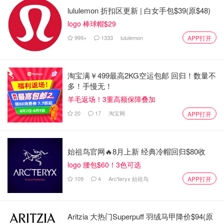
lululemon 折扣区更新 | 白女手包$39(原$48)
logo 棒球帽$29
999+
1333
lululemon
APP打开
淘宝满￥499最高2KG空运包邮 回归！数量不
多！手慢无！
羊毛返场！3重高额保障叠加
20
17
淘宝网
APP打开
始祖鸟官网🔥8月上新 经典冷帽回归$80收
logo 腰包$60！3色可选
109
4
Arc'teryx 始祖鸟
APP打开
Aritzia 大热门Superpuff 羽绒马甲降价$94(原