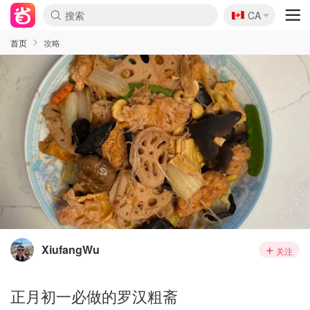
🇨🇦
CA
首页
攻略
XiufangWu
关注
正月初一必做的罗汉粗斋