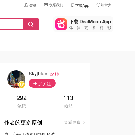
联系我们
加拿大
登录
下载App
🇺🇸
美国
下载 DealMoon App
体验更多精彩
🇨🇳
中国
🇨🇦
加拿大
🇬🇧
英国
🇩🇪
德国
Skyjblue
16
🇫🇷
加关注
法国
🇮🇹
292
113
意大利
笔记
粉丝
🇦🇺
澳洲
作者的更多原创
查看更多
🇳🇿
新西兰
育儿心得｜体验现场NBA🏀