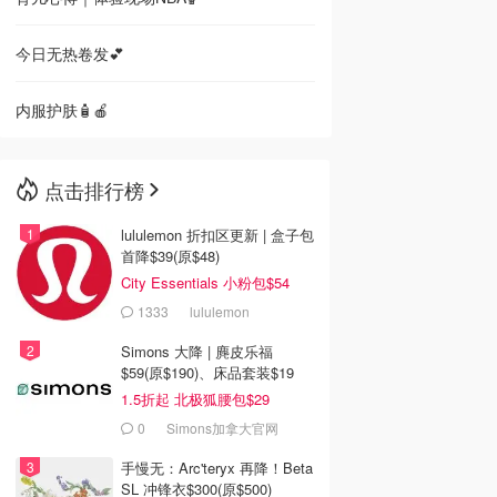
今日无热卷发💕
内服护肤🧴🍎
点击排行榜
lululemon 折扣区更新 | 盒子包
首降$39(原$48)
City Essentials 小粉包$54
1333
lululemon
Simons 大降 | 麂皮乐福
$59(原$190)、床品套装$19
1.5折起 北极狐腰包$29
0
Simons加拿大官网
手慢无：Arc'teryx 再降！Beta
SL 冲锋衣$300(原$500)