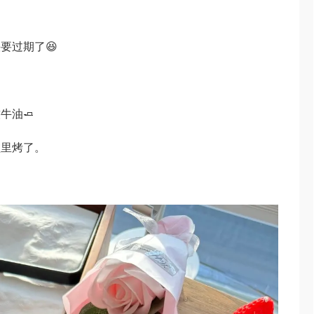
要过期了😆
。
牛油🧈
盆里烤了。