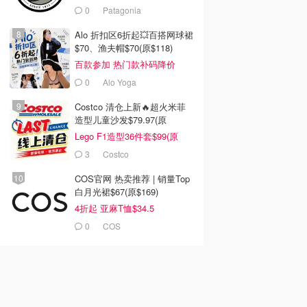
0
Patagonia
Alo 折扣区6折起💥百搭网球裙
$70、渔夫帽$70(原$118)
百款参加 热门款补码降价
0
Alo Yoga
Costco 清仓上新🔥超火米菲
造型儿童沙发$79.97(原
$129.99)
Lego F1造型36件套$99(原
$159)
3
Costco
COS官网 热卖推荐 | 销量Top
白月光裙$67(原$169)
4折起 亚麻T恤$34.5
0
COS