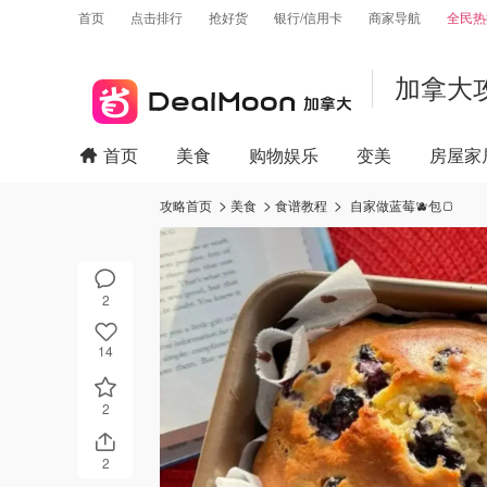
首页
点击排行
抢好货
银行/信用卡
商家导航
全民热
加拿大
首页
美食
购物娱乐
变美
房屋家
攻略首页
美食
食谱教程
自家做蓝莓🫐包🍞
2
14
2
2