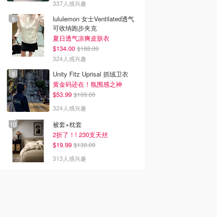
337人感兴趣
lululemon 女士Ventilated透气
可收纳跑步夹克
夏日透气凉爽皮肤衣
$134.00
$188.00
324人感兴趣
Unity Fitz Uprisal 抓绒卫衣
黄金码还在！氛围感之神
$53.99
$109.00
324人感兴趣
被套+枕套
2折了！! 230支天丝
$19.99
$130.00
313人感兴趣