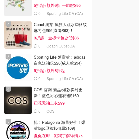
5折起+额外9折 一脚蹬$95
0
Sporting Life CA (CA)
Coach奥莱 疯狂大跳水💥格纹
麻将包$96(直降$63)！
3折起！金标卡包史低$36
0
Coach Outlet CA
Sporting Life 薅童款！adidas
白色短袖仅$26(成人款$34)
5折起+额外8折起
0
Sporting Life CA (CA)
COS 官网 新品/爆款实时更
新！蓝色衬衫连衣裙$169
扭花无袖上衣$99
0
COS
抢！Patagonia 海量好价！爆
款logo卫衣$54(原$109)
夏促在即，戳我了解详情>>