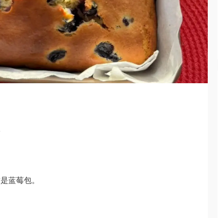
布
这是蓝莓包。