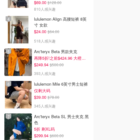
$69.00
$128.00
810人感兴趣
lululemon Align 高腰短裤 8英
寸 女款
$24.00
$64.00
518人感兴趣
Arc'teryx Beta 男款夹克
再降5折!之前$424.96 大橙子好显白 蹲补
$249.94
$500.00
393人感兴趣
lululemon Mile 6英寸男士短裤
仅剩大码
$39.00
$78.00
345人感兴趣
Arc'teryx Beta SL 男士夹克 黑
色
5折 剩XL码
$299.94
$600.00