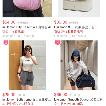
$54.00
$39.00
$108.00
$48.00
lululemon City Essentials 肩背包 4L
lululemon 3.5L 洗漱包/盒子包
热卖！库存紧张
首折 旅行必备超能装
lululemon
2832人感兴趣
lululemon
1713人感兴趣
3
4
$29.00
$69.00
$88.00
$128.00
lululemon Softstreme 女士高腰短裤 10cm
lululemon Smooth Spacer 经典卫衣
2.1折抄底，0~2码有货
女生穿出oversized风