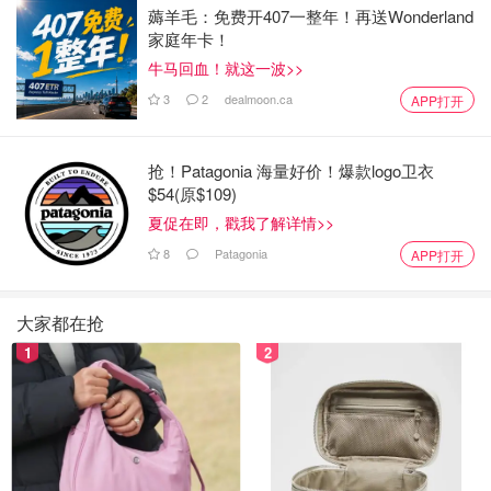
薅羊毛：免费开407一整年！再送Wonderland
家庭年卡！
牛马回血！就这一波>>
3
2
dealmoon.ca
APP打开
抢！Patagonia 海量好价！爆款logo卫衣
$54(原$109)
夏促在即，戳我了解详情>>
8
Patagonia
APP打开
大家都在抢
1
2