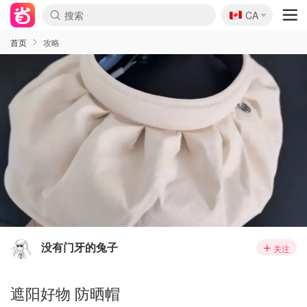
🇨🇦
CA
首页
攻略
没有门牙的兔子
关注
遮阳好物 防晒帽