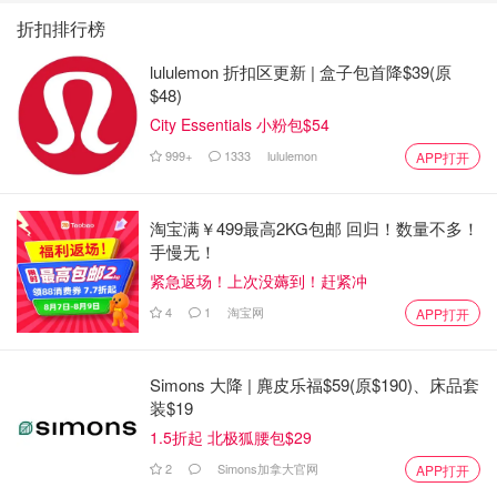
折扣排行榜
lululemon 折扣区更新 | 盒子包首降$39(原
$48)
City Essentials 小粉包$54
999+
1333
lululemon
APP打开
淘宝满￥499最高2KG包邮 回归！数量不多！
手慢无！
紧急返场！上次没薅到！赶紧冲
4
1
淘宝网
APP打开
Simons 大降 | 麂皮乐福$59(原$190)、床品套
装$19
1.5折起 北极狐腰包$29
2
Simons加拿大官网
APP打开