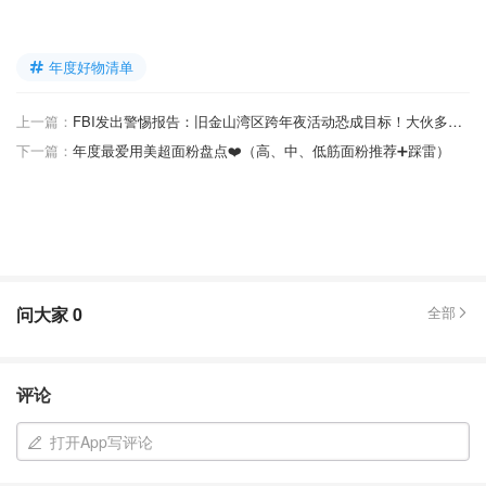
年度好物清单
上一篇：
FBI发出警惕报告：旧金山湾区跨年夜活动恐成目标！大伙多留心眼...
下一篇：
年度最爱用美超面粉盘点❤️（高、中、低筋面粉推荐➕踩雷）
问大家
0
全部
评论
打开App写评论