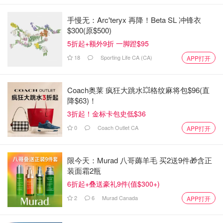
手慢无：Arc'teryx 再降！Beta SL 冲锋衣
$300(原$500)
5折起+额外9折 一脚蹬$95
18
Sporting Life CA (CA)
APP打开
Coach奥莱 疯狂大跳水💥格纹麻将包$96(直
降$63)！
3折起！金标卡包史低$36
0
Coach Outlet CA
APP打开
限今天：Murad 八哥薅羊毛 买2送9件🎁含正
装面霜2瓶
6折起+叠送豪礼9件(值$300+)
2
6
Murad Canada
APP打开