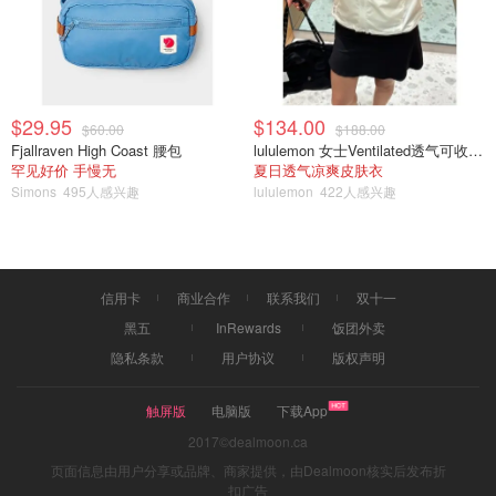
$29.95
$134.00
$60.00
$188.00
Fjallraven High Coast 腰包
lululemon 女士Ventilated透气可收纳跑步夹克
罕见好价 手慢无
夏日透气凉爽皮肤衣
Simons
495人感兴趣
lululemon
422人感兴趣
信用卡
商业合作
联系我们
双十一
黑五
InRewards
饭团外卖
隐私条款
用户协议
版权声明
触屏版
电脑版
下载App
2017©dealmoon.ca
页面信息由用户分享或品牌、商家提供，由Dealmoon核实后发布折
扣广告