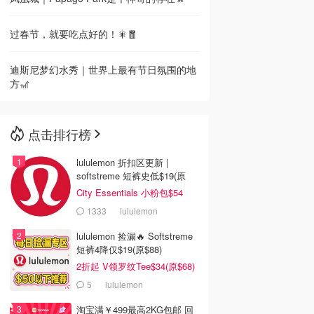
过春节，就要吃点好的！🎇🧧
迪斯尼梦幻水秀｜世界上最有节日氛围的地
方🎢
点击排行榜
lululemon 折扣区更新 |
softstreme 短裤史低$19(原
$88)
City Essentials 小粉包$54
1333
lululemon
lululemon 捡漏🔥 Softstreme
短裤4降仅$19(原$88)
2折起 V领罗纹Tee$34(原$68)
5
lululemon
淘宝满￥499最高2KG包邮 回