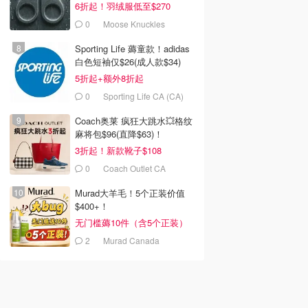
6折起！羽绒服低至$270
0
Moose Knuckles
Sporting Life 薅童款！adidas
白色短袖仅$26(成人款$34)
5折起+额外8折起
0
Sporting Life CA (CA)
Coach奥莱 疯狂大跳水💥格纹
麻将包$96(直降$63)！
3折起！新款靴子$108
0
Coach Outlet CA
Murad大羊毛！5个正装价值
$400+！
无门槛薅10件（含5个正装）
2
Murad Canada