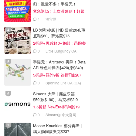
归！数量不多！手慢无！
紧急返场！上次没薅到！赶紧
冲
4
淘宝网
LB 潮鞋抄底 | NB 爆款204L薄
底鞋$60、萨洛蒙$75
2折起+再减$10+免邮！昂跑参
加
0
Little Burgundy CA
(CA）
手慢无：Arc'teryx 再降！Beta
AR 绿色冲锋衣$420(原$840)
5折起+额外9折 连帽T恤$67
0
Sporting Life CA (CA)
Simons 大降 | 麂皮乐福
$59(原$190)、马克杯$2.9
1.5折起 NewEra棒球帽$19
0
Simons加拿大官网
Moose Knuckles 部分再降 |
魏大勋同款夹克$237