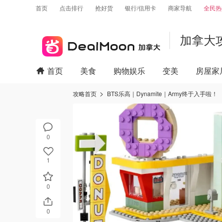
首页
点击排行
抢好货
银行/信用卡
商家导航
全民热
加拿大
首页
美食
购物娱乐
变美
房屋家
攻略首页
BTS乐高｜Dynamite｜Army终于入手啦！
0
1
0
0