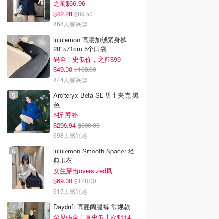
之前$66.96
$42.28
$89.50
868人感兴趣
lululemon 高腰加绒紧身裤
28"≈71cm 5个口袋
码全！史低价，之前$99
$49.00
$168.00
844人感兴趣
Arc'teryx Beta SL 男士夹克 黑
色
5折 蹲补
$299.94
$600.00
698人感兴趣
lululemon Smooth Spacer 经
典卫衣
女生穿出oversized风
$69.00
$128.00
615人感兴趣
Daydrift 高腰阔腿裤 常规款
罕见码全！真史低上次$114