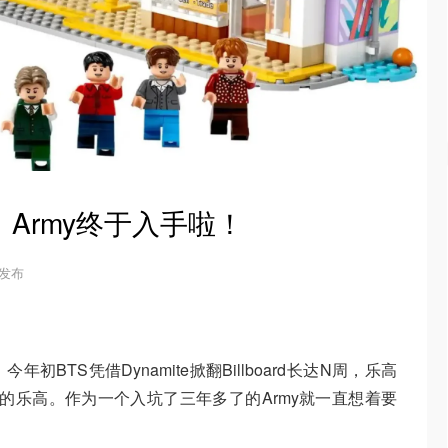
e｜Army终于入手啦！
6 发布
BTS凭借Dynamite掀翻Billboard长达N周，乐高
的乐高。作为一个入坑了三年多了的Army就一直想着要