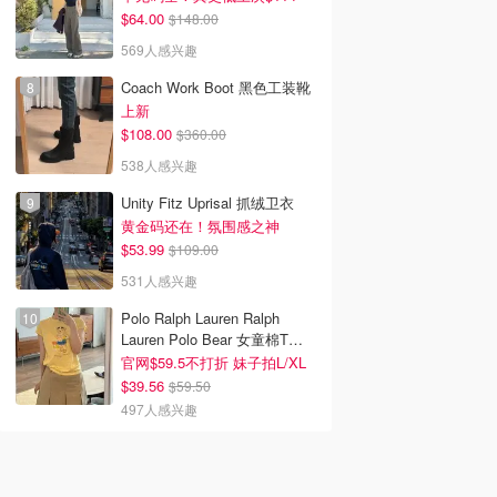
$64.00
$148.00
569人感兴趣
Coach Work Boot 黑色工装靴
上新
$108.00
$360.00
538人感兴趣
Unity Fitz Uprisal 抓绒卫衣
黄金码还在！氛围感之神
$53.99
$109.00
531人感兴趣
Polo Ralph Lauren Ralph
Lauren Polo Bear 女童棉T恤
染色 1件
官网$59.5不打折 妹子拍L/XL
$39.56
$59.50
497人感兴趣