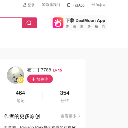
联系我们
加拿大
登录
下载App
🇺🇸
美国
下载 DealMoon App
体验更多精彩
🇨🇳
中国
🇨🇦
加拿大
🇬🇧
英国
🇩🇪
德国
布丁丁7788
15
🇫🇷
加关注
法国
🇮🇹
464
354
意大利
笔记
粉丝
🇦🇺
澳洲
作者的更多原创
查看更多
🇳🇿
新西兰
凤凰城｜Papago Park是个神奇的存在🐒