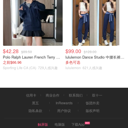
$42.28
$99.00
$89.50
$128.00
Polo Ralph Lauren French Terry 女童连帽卫衣 7-16码
lululemon Dance Studio 中腰长裤 女装常规款
之前$66.96
多色可选
Sporting Life CA (CA)
729人感兴趣
lululemon
621人感兴趣
信用卡
商业合作
联系我们
双十一
黑五
InRewards
饭团外卖
隐私条款
用户协议
版权声明
触屏版
电脑版
下载App