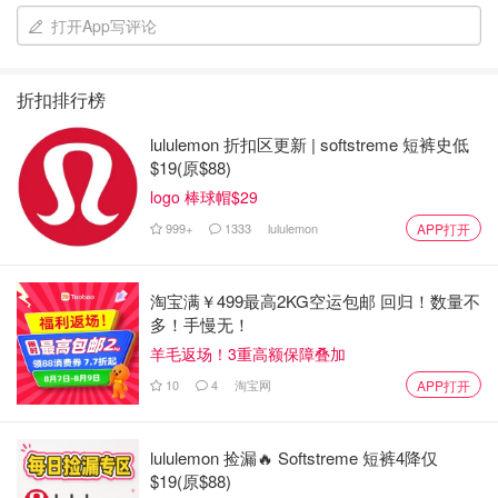
打开App写评论
折扣排行榜
lululemon 折扣区更新 | softstreme 短裤史低
$19(原$88)
logo 棒球帽$29
999+
1333
lululemon
APP打开
淘宝满￥499最高2KG空运包邮 回归！数量不
多！手慢无！
羊毛返场！3重高额保障叠加
10
4
淘宝网
11.11买了啥
APP打开
lululemon 捡漏🔥 Softstreme 短裤4降仅
$19(原$88)