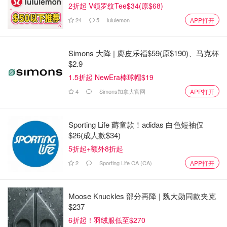
2折起 V领罗纹Tee$34(原$68)
24
5
lululemon
APP打开
Simons 大降 | 麂皮乐福$59(原$190)、马克杯
$2.9
1.5折起 NewEra棒球帽$19
4
Simons加拿大官网
APP打开
Sporting Life 薅童款！adidas 白色短袖仅
$26(成人款$34)
5折起+额外8折起
2
Sporting Life CA (CA)
APP打开
Moose Knuckles 部分再降 | 魏大勋同款夹克
$237
6折起！羽绒服低至$270