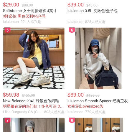
$29.00
$39.00
$88.00
$48.00
Softstreme 女士高腰短裤 4英寸
lululemon 3.5L 洗漱包/盒子包
3降必抢 黑色仅剩0/2/4码
lululemon
921人感兴趣
lululemon
828人感兴趣
5
6
$59.98
$69.00
$155.00
$128.00
New Balance 204L 绿银色休闲鞋
lululemon Smooth Spacer 经典卫衣
明星都在穿的热门款！多色可选 3.8折
女生穿出oversized风
Little Burgundy CA (CA）
803人感兴趣
lululemon
770人感兴趣
7
8