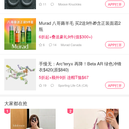
11
Moose Knuckles
APP打开
Murad 八哥薅羊毛 买2送9件🎁含正装面霜2
瓶
6折起+叠送豪礼9件(值$300+)
6
14
Murad Canada
APP打开
手慢无：Arc'teryx 再降！Beta AR 绿色冲锋
衣$420(原$840)
5折起+额外9折 连帽T恤$67
19
Sporting Life CA (CA)
APP打开
大家都在抢
1
2