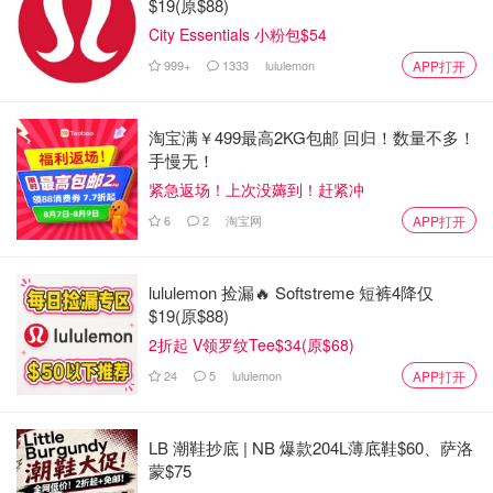
$19(原$88)
City Essentials 小粉包$54
999+
1333
lululemon
APP打开
淘宝满￥499最高2KG包邮 回归！数量不多！
手慢无！
紧急返场！上次没薅到！赶紧冲
6
2
淘宝网
APP打开
lululemon 捡漏🔥 Softstreme 短裤4降仅
$19(原$88)
2折起 V领罗纹Tee$34(原$68)
24
5
lululemon
APP打开
LB 潮鞋抄底 | NB 爆款204L薄底鞋$60、萨洛
蒙$75