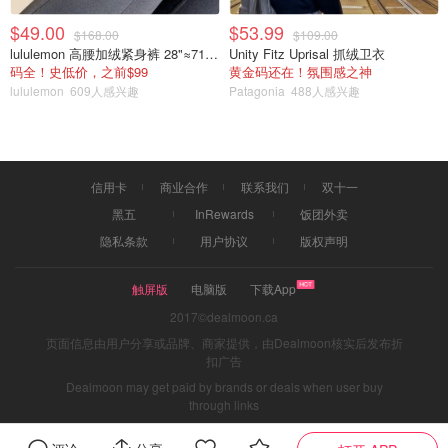
$49.00
$53.99
$168.00
$109.00
lululemon 高腰加绒紧身裤 28"≈71cm 5个口袋
Unity Fitz Uprisal 抓绒卫衣
码全！史低价，之前$99
黄金码还在！氛围感之神
lululemon
609人感兴趣
Patagonia
488人感兴趣
信用卡
商业合作
联系我们
双十一
黑五
InRewards
饭团外卖
隐私条款
用户协议
版权声明
触屏版
电脑版
下载App
2017©dealmoon.ca
页面信息由用户分享或品牌、商家提供，由Dealmoon核实后发布折
扣广告
Dealmoon may get paid by brands or deals when user buy
through links