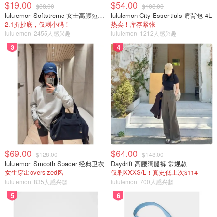
$19.00
$54.00
$88.00
$108.00
lululemon Softstreme 女士高腰短裤 10cm
lululemon City Essentials 肩背包 4L
2.1折抄底，仅剩小码！
热卖！库存紧张
lululemon
2455人感兴趣
lululemon
1212人感兴趣
3
4
$69.00
$64.00
$128.00
$148.00
lululemon Smooth Spacer 经典卫衣
Daydrift 高腰阔腿裤 常规款
女生穿出oversized风
仅剩XXXS/L！真史低上次$114
lululemon
835人感兴趣
lululemon
700人感兴趣
5
6