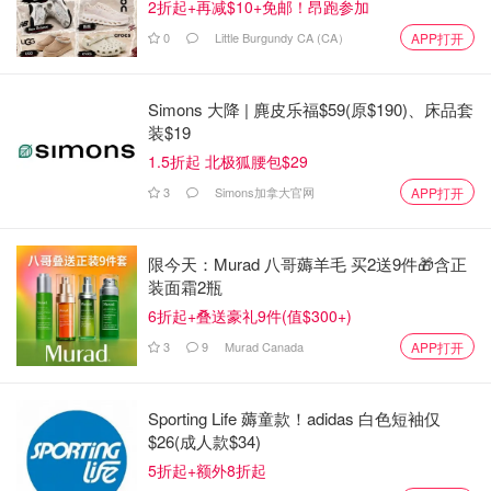
2折起+再减$10+免邮！昂跑参加
0
Little Burgundy CA (CA）
APP打开
Simons 大降 | 麂皮乐福$59(原$190)、床品套
装$19
1.5折起 北极狐腰包$29
3
Simons加拿大官网
APP打开
限今天：Murad 八哥薅羊毛 买2送9件🎁含正
装面霜2瓶
6折起+叠送豪礼9件(值$300+)
3
9
Murad Canada
APP打开
Sporting Life 薅童款！adidas 白色短袖仅
$26(成人款$34)
5折起+额外8折起