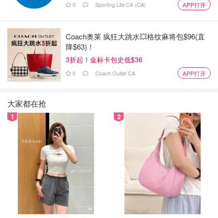
0
Sporting Life CA (CA)
APP打开
Coach奥莱 疯狂大跳水💥格纹麻将包$96(直
降$63)！
3折起！金标卡包史低$36
0
Coach Outlet CA
APP打开
大家都在抢
1
2