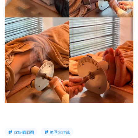
你好晒晒圈
换季大作战