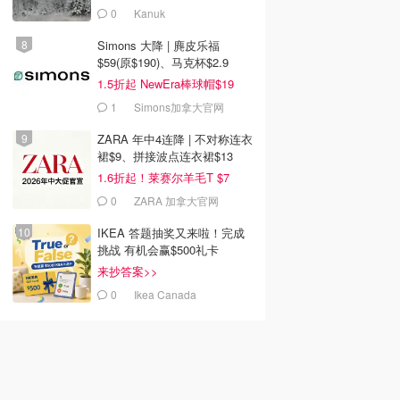
0
Kanuk
Simons 大降 | 麂皮乐福
$59(原$190)、马克杯$2.9
1.5折起 NewEra棒球帽$19
1
Simons加拿大官网
ZARA 年中4连降 | 不对称连衣
裙$9、拼接波点连衣裙$13
1.6折起！莱赛尔羊毛T $7
0
ZARA 加拿大官网
IKEA 答题抽奖又来啦！完成
挑战 有机会赢$500礼卡
来抄答案>>
0
Ikea Canada