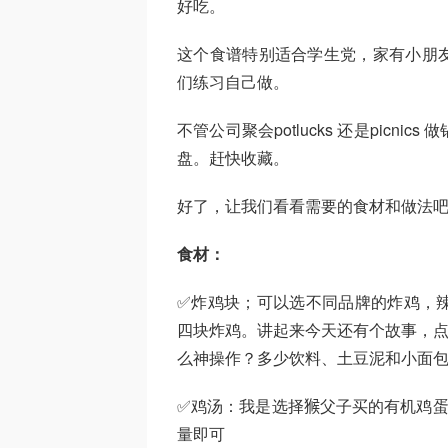
好吃。
这个食谱特别适合学生党，家有小朋
们练习自己做。
不管公司聚会potlucks 还是pic
盘。赶快收藏。
好了，让我们看看需要的食材和做法
食材：
✅炸鸡块；可以选不同品牌的炸鸡，辣
四块炸鸡。讲起来今天还有个故事，点的
么神操作？多少饮料、土豆泥和小面
✅鸡汤：我是选择𤠣父子买的有机鸡蛋
量即可