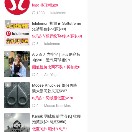
logo 棒球帽$29
1333
lululemon
lululemon 捡漏🔥 Softstreme
短裤黑色$29(原$88)
2折起 V领罗纹Tee$34(原$68)
5
lululemon
Alo 百刀内挖宝 | 正反两穿短
袖$90、透气网球裙$70
颜值性价比两不误！折扣款6
折起
0
Alo Yoga
Moose Knuckles 部分再降 |
魏大勋同款夹克$237
6折起！羽绒服低至$270
0
Moose Knuckles
Kanuk 羽绒服断码清仓| 收腰
泡芙款$216(原$850)
低至3折+额外8.5折！