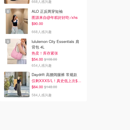
668人感兴趣
ALO 正反两穿短袖
图源来自@年糕好好吃-/xhs
$90.00
668人感兴趣
lululemon City Essentials 肩
背包 4L
热卖！库存紧张
$54.00
$108.00
654人感兴趣
Daydrift 高腰阔腿裤 常规款
仅剩XXXS/L！真史低上次$114
$64.00
$148.00
584人感兴趣