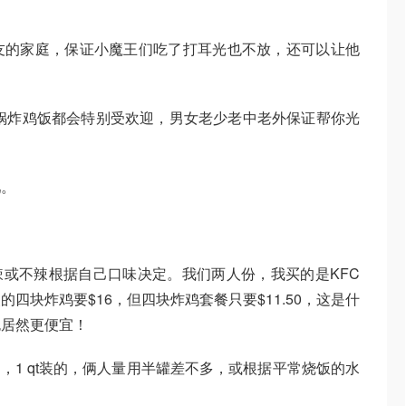
友的家庭，保证小魔王们吃了打耳光也不放，还可以让他
nics 做锅炸鸡饭都会特别受欢迎，男女老少老中老外保证帮你光
吧。
或不辣根据自己口味决定。我们两人份，我买的是KFC
四块炸鸡要$16，但四块炸鸡套餐只要$11.50，这是什
包居然更便宜！
，1 qt装的，俩人量用半罐差不多，或根据平常烧饭的水