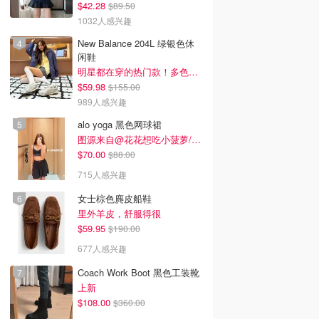
$42.28
$89.50
1032人感兴趣
New Balance 204L 绿银色休
闲鞋
明星都在穿的热门款！多色可选 3.8折
$59.98
$155.00
989人感兴趣
alo yoga 黑色网球裙
图源来自@花花想吃小菠萝/xhs
$70.00
$88.00
715人感兴趣
女士棕色麂皮船鞋
里外羊皮，舒服得很
$59.95
$190.00
677人感兴趣
Coach Work Boot 黑色工装靴
上新
$108.00
$360.00