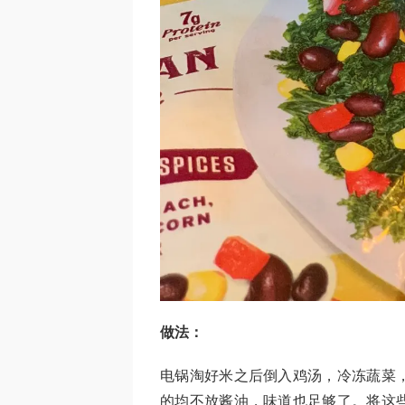
做法：
电锅淘好米之后倒入鸡汤，冷冻蔬菜
的均不放酱油，味道也足够了。将这