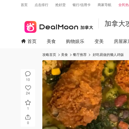
首页
点击排行
抢好货
银行/信用卡
商家导航
全民热
加拿大
首页
美食
购物娱乐
变美
房屋家
攻略首页
美食
餐厅推荐
好吃易做的懒人鸡饭
10
24
1
0