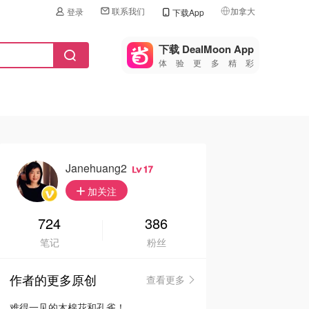
联系我们
加拿大
登录
下载App
🇺🇸
美国
下载 DealMoon App
体验更多精彩
🇨🇳
中国
🇨🇦
加拿大
🇬🇧
英国
🇩🇪
德国
Janehuang2
17
🇫🇷
加关注
法国
🇮🇹
724
386
意大利
笔记
粉丝
🇦🇺
澳洲
作者的更多原创
查看更多
🇳🇿
新西兰
难得一见的木棉花和孔雀！