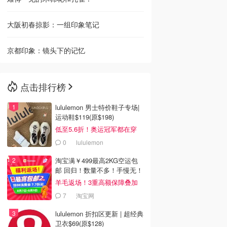
大阪初春掠影：一组印象笔记
京都印象：镜头下的记忆
点击排行榜
lululemon 男士特价鞋子专场|
运动鞋$119(原$198)
低至5.6折！奥运冠军都在穿
0
lululemon
淘宝满￥499最高2KG空运包
邮 回归！数量不多！手慢无！
羊毛返场！3重高额保障叠加
7
淘宝网
lululemon 折扣区更新 | 超经典
卫衣$69(原$128)