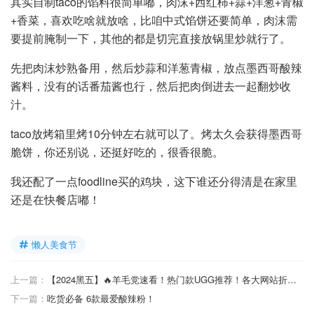
其实自制taco的馅料很简单嘟，肉沫+西红柿+蒜+洋葱+青椒
+香菜，喜欢吃啥就放啥，比咱中式馅饼还要简单，肉沫需
要提前腌制一下，其他的都是切完直接放锅里炒就行了。
先把肉沫炒熟备用，然后炒蒜和洋葱青椒，放点墨西哥酸辣
酱料，没有的话番茄酱也行，然后把肉倒进去一起翻炒收
汁。
taco放烤箱里烤10分钟左右就可以了。烤太久会获得墨西哥
脆饼，你还别说，还挺好吃的，很香很脆。
我还配了一点foodline买的鸡块，这下谁还分得清是在家里
还是在快餐店嘟！
懒人美食节
上一篇：
【2024黑五】🔥羊毛党速看！热门款UGG推荐！各大网站折扣对比一网打尽！
下一篇：
吃货必备 6款最爱酸辣粉！