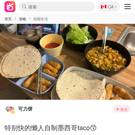
🇨🇦
CA
首页
攻略
校园生活
可力饼
关注
特别快的懒人自制墨西哥taco😙