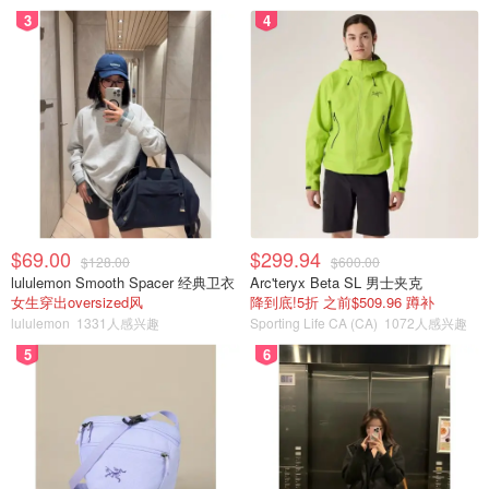
3
4
$69.00
$299.94
$128.00
$600.00
lululemon Smooth Spacer 经典卫衣
Arc'teryx Beta SL 男士夹克
女生穿出oversized风
降到底!5折 之前$509.96 蹲补
lululemon
1331人感兴趣
Sporting Life CA (CA)
1072人感兴趣
5
6