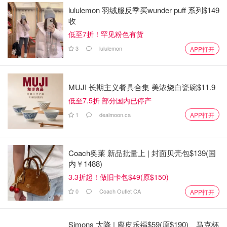
lululemon 羽绒服反季买wunder puff 系列$149
收
低至7折！罕见粉色有货
3
lululemon
APP打开
MUJI 长期主义餐具合集 美浓烧白瓷碗$11.9
低至7.5折 部分国内已停产
1
dealmoon.ca
APP打开
Coach奥莱 新品批量上 | 封面贝壳包$139(国
内￥1488)
3.3折起！做旧卡包$49(原$150)
0
Coach Outlet CA
APP打开
Simons 大降 | 麂皮乐福$59(原$190)、马克杯