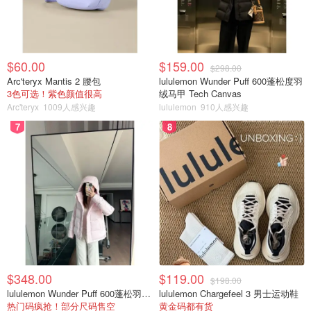
$60.00
$159.00
$298.00
Arc'teryx Mantis 2 腰包
lululemon Wunder Puff 600蓬松度羽
3色可选！紫色颜值很高
绒马甲 Tech Canvas
Arc'teryx
1009人感兴趣
lululemon
910人感兴趣
7
8
$348.00
$119.00
$198.00
lululemon Wunder Puff 600蓬松羽绒夹克
lululemon Chargefeel 3 男士运动鞋
热门码疯抢！部分尺码售空
黄金码都有货