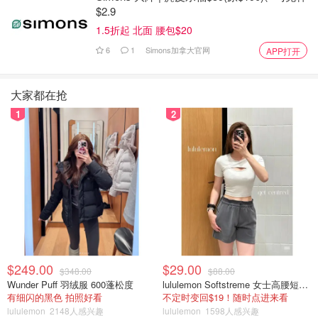
$2.9
1.5折起 北面 腰包$20
6
1
Simons加拿大官网
APP打开
大家都在抢
1
2
$249.00
$29.00
$348.00
$88.00
Wunder Puff 羽绒服 600蓬松度
lululemon Softstreme 女士高腰短裤 10cm
有细闪的黑色 拍照好看
不定时变回$19！随时点进来看
lululemon
2148人感兴趣
lululemon
1598人感兴趣