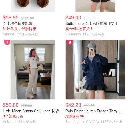
$59.95
$49.00
$190.00
$88.00
女士棕色麂皮船鞋
Softstreme 女士高腰短裤 4英寸
里外羊皮，舒服得很
黄金4码还有货！
Simons
1294人感兴趣
lululemon
1190人感兴趣
7
8
$58.80
$42.28
$98.00
$89.50
Little Moon Aritzia Sail Linen 长裤 麻织
Polo Ralph Lauren French Terry 女童连帽卫衣 7-16码
3个颜色打折
之前$66.96
Aritzia
1188人感兴趣
Sporting Life CA (CA)
1137人感兴趣