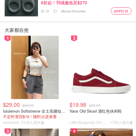
6折起！羽绒服低至$270
12
Moose Knuckles
APP打开
大家都在抢
1
2
$29.00
$19.98
$88.00
$95.00
lululemon Softstreme 女士高腰短裤 10cm
Vans Old Skool 酒红色休闲鞋
不定时变回$19！随时点进来看
lululemon
2132人感兴趣
Little Burgundy CA (CA）
1725人感兴趣
3
4