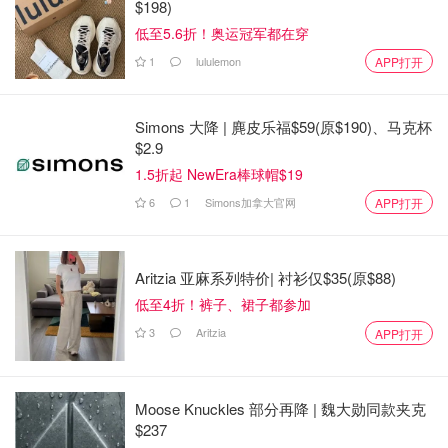
$198)
低至5.6折！奥运冠军都在穿
1
lululemon
APP打开
Simons 大降 | 麂皮乐福$59(原$190)、马克杯
$2.9
1.5折起 NewEra棒球帽$19
6
1
Simons加拿大官网
APP打开
Aritzia 亚麻系列特价| 衬衫仅$35(原$88)
低至4折！裤子、裙子都参加
3
Aritzia
APP打开
Moose Knuckles 部分再降 | 魏大勋同款夹克
$237