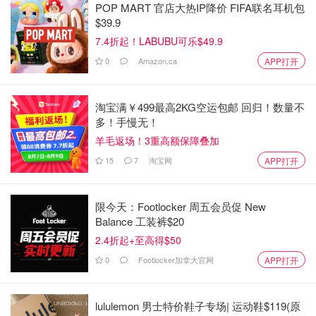
POP MART 官店大热IP降价 FIFA联名耳机包
$39.9
7.4折起！LABUBU可乐$49.9
0
Amazon.ca
APP打开
淘宝满￥499最高2KG空运包邮 回归！数量不
多！手慢无！
羊毛返场！3重高额保障叠加
15
7
淘宝网
APP打开
限今天：Footlocker 周五会员促 New
Balance 工装裤$20
2.4折起+至高得$50
0
Footlocker加拿大官网
APP打开
懒人美食节
lululemon 男士特价鞋子专场| 运动鞋$119(原