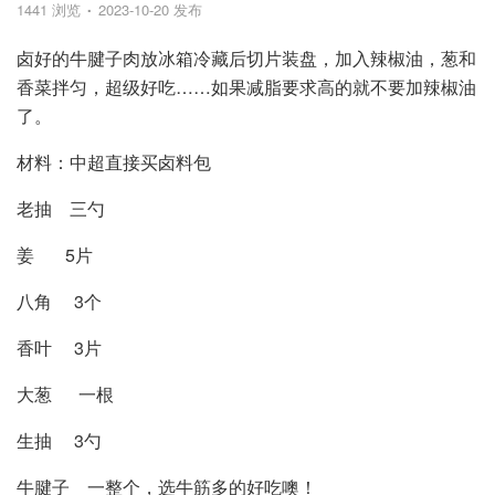
1441 浏览
2023-10-20 发布
卤好的牛腱子肉放冰箱冷藏后切片装盘，加入辣椒油，葱和
香菜拌匀，超级好吃……如果减脂要求高的就不要加辣椒油
了。
材料：中超直接买卤料包
老抽 三勺
姜 5片
八角 3个
香叶 3片
大葱 一根
生抽 3勺
牛腱子 一整个，选牛筋多的好吃噢！