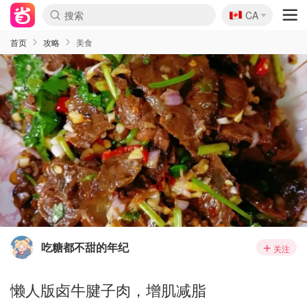
🇨🇦
CA
首页
攻略
美食
吃糖都不甜的年纪
关注
懒人版卤牛腱子肉，增肌减脂