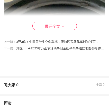
展开全文
上一篇：
3死3伤！中国留学生夺命车祸！限速区宝马飙车时速过百！
下一篇：
湾区 ｜ 🔥2023年万圣节活动🎃旧金山半岛🎃遛娃地图都给你们整理好啦🔥
问大家
0
全部
评论