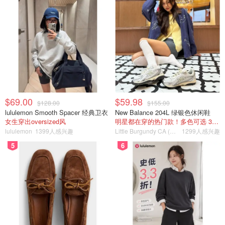
$69.00
$59.98
$128.00
$155.00
lululemon Smooth Spacer 经典卫衣
New Balance 204L 绿银色休闲鞋
女生穿出oversized风
明星都在穿的热门款！多色可选 3.8折
lululemon
1399人感兴趣
Little Burgundy CA (CA）
1299人感兴趣
5
6