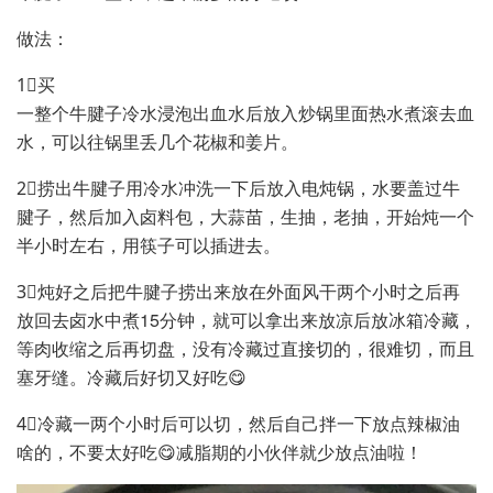
做法：
1⃣️买
一整个牛腱子冷水浸泡出血水后放入炒锅里面热水煮滚去血
水，可以往锅里丢几个花椒和姜片。
2⃣️捞出牛腱子用冷水冲洗一下后放入电炖锅，水要盖过牛
腱子，然后加入卤料包，大蒜苗，生抽，老抽，开始炖一个
半小时左右，用筷子可以插进去。
3⃣️炖好之后把牛腱子捞出来放在外面风干两个小时之后再
放回去卤水中煮15分钟，就可以拿出来放凉后放冰箱冷藏，
等肉收缩之后再切盘，没有冷藏过直接切的，很难切，而且
塞牙缝。冷藏后好切又好吃😋
4⃣️冷藏一两个小时后可以切，然后自己拌一下放点辣椒油
啥的，不要太好吃😋减脂期的小伙伴就少放点油啦！