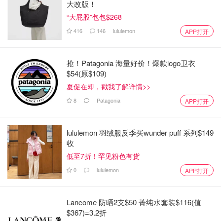
大改版！
“大屁股”包包$268
416
146
lululemon
APP打开
抢！Patagonia 海量好价！爆款logo卫衣
$54(原$109)
夏促在即，戳我了解详情>>
8
Patagonia
APP打开
lululemon 羽绒服反季买wunder puff 系列$149
收
低至7折！罕见粉色有货
0
lululemon
APP打开
Lancome 防晒2支$50 菁纯水套装$116(值
$367)=3.2折