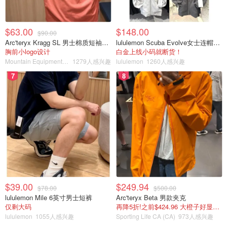
$63.00
$148.00
$90.00
Arc'teryx Kragg SL 男士棉质短袖T恤
lululemon Scuba Evolve女士连帽卫衣 全拉链
胸前小logo设计
白金上线小码就断货！
Mountain Equipment Company
1279人感兴趣
lululemon
1260人感兴趣
7
8
$39.00
$249.94
$78.00
$500.00
lululemon Mile 6英寸男士短裤
Arc'teryx Beta 男款夹克
仅剩大码
再降5折!之前$424.96 大橙子好显白 蹲补
lululemon
1055人感兴趣
Sporting Life CA (CA)
973人感兴趣