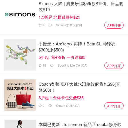
Simons 大降 | 麂皮乐福$59(原$190)、床品套
装$19
1.5折起 北极狐腰包$29
2
Simons加拿大官网
APP打开
手慢无：Arc'teryx 再降！Beta SL 冲锋衣
$300(原$500)
5折起+额外9折 一脚蹬$95
18
Sporting Life CA (CA)
APP打开
Coach奥莱 疯狂大跳水💥格纹麻将包$96(直
降$63)！
3折起！金标卡包史低$36
0
Coach Outlet CA
APP打开
本周已更新：lululemon 新品区 scuba修身款