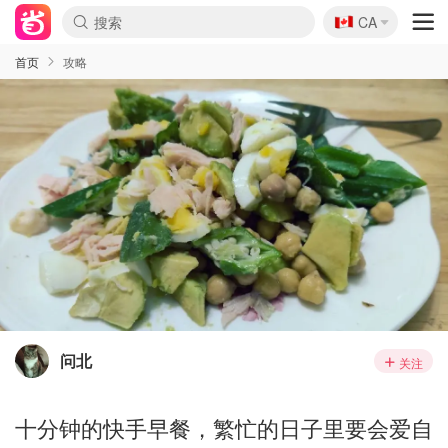
🇨🇦
CA
首页
攻略
问北
关注
十分钟的快手早餐，繁忙的日子里要会爱自