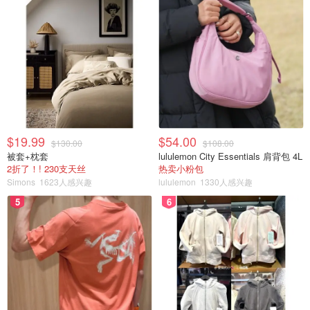
$19.99
$54.00
$130.00
$108.00
被套+枕套
lululemon City Essentials 肩背包 4L
2折了！! 230支天丝
热卖小粉包
Simons
1623人感兴趣
lululemon
1330人感兴趣
5
6