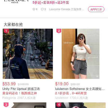
5折起+套装8折+送2件套
6
3
Lancome Canada 兰蔻加拿大官网
APP打开
大家都在抢
1
2
$53.99
$19.00
$109.00
$88.00
Unity Fitz Uprisal 抓绒卫衣
lululemon Softstreme 女士高腰短裤 10cm
黄金码还在！氛围感之神
2.1折抄底，0~4码有货
Patagonia
2097人感兴趣
lululemon
1730人感兴趣
3
4