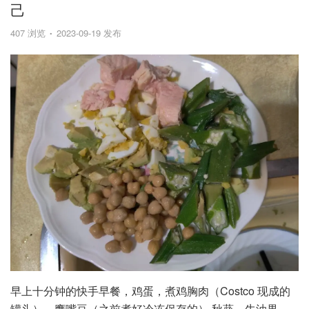
己
407 浏览
2023-09-19 发布
早上十分钟的快手早餐，鸡蛋，煮鸡胸肉（Costco 现成的
罐头），鹰嘴豆（之前煮好冷冻保存的）,秋葵，牛油果。