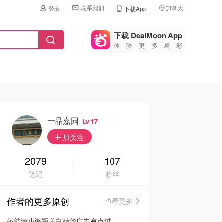
联系我们
加拿大
登录
下载App
🇺🇸
美国
下载 DealMoon App
体验更多精彩
🇨🇳
中国
🇨🇦
加拿大
🇬🇧
英国
🇩🇪
德国
一品嘉园
17
🇫🇷
加关注
法国
🇮🇹
2079
107
意大利
笔记
粉丝
🇦🇺
澳洲
作者的更多原创
查看更多
🇳🇿
新西兰
娇韵诗小瓷瓶美白精华广告有点过