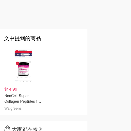
文中提到的商品
$14.99
NeoCell Super
Collagen Peptides for
Healthy Skin,
Walgreens
Collagen Type 1 and 3
Unflavored |
Walgreens
大家都在抢