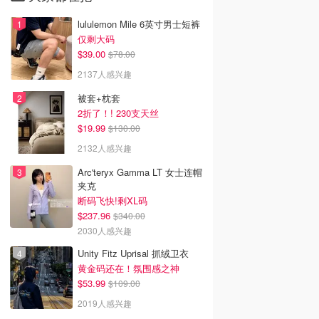
lululemon Mile 6英寸男士短裤
仅剩大码
$39.00
$78.00
2137人感兴趣
被套+枕套
2折了！! 230支天丝
$19.99
$130.00
2132人感兴趣
Arc'teryx Gamma LT 女士连帽
夹克
断码飞快!剩XL码
$237.96
$340.00
2030人感兴趣
Unity Fitz Uprisal 抓绒卫衣
黄金码还在！氛围感之神
$53.99
$109.00
2019人感兴趣