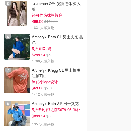
lululemon 2合1宽腿连体裤 女
款
还可作为抹胸裤穿
$99.00
$148.00
1831人感兴趣
Arc'teryx Beta SL 男士夹克 黑
色
5折 剩XL码
$299.94
$600.00
1788人感兴趣
Arc'teryx Kragg SL 男士棉质
短袖T恤
胸前小logo设计
$63.00
$90.00
1412人感兴趣
Arc'teryx Beta AR 男士夹克
5折降到底!之前$679.96 蹲补
$399.94
$800.00
1357人感兴趣