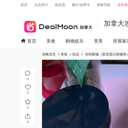
首页
点击排行
抢好货
银行/信用卡
商家导航
全民热
加拿大
首页
美食
购物娱乐
变美
房屋家
攻略首页
美食
饮品
自制胶咖（胶原蛋白粉咖啡
0
2
0
0