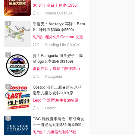
3折起！金链卡包史低$36
0
Coach Outlet CA
手慢无：Arc'teryx 再降！Beta
SL 冲锋衣$300(原$500)
5折起+额外9折 Gamma 夹克
$238
0
Sporting Life CA (CA)
抢！Patagonia 海量好价！爆
款logo卫衣$54(原$109)
夏促在即，戳我了解详情>>
0
Patagonia
Costco 清仓上新🔥超火米菲
造型儿童沙发$79.97(原
$129.99)
Lego F1造型36件套$99(原
$159)
3
Costco
TSC 鞋靴夏季清仓 | 斯凯奇女
士一脚蹬运动鞋$35.9(原$99)
3折起！儿童运动鞋$25起