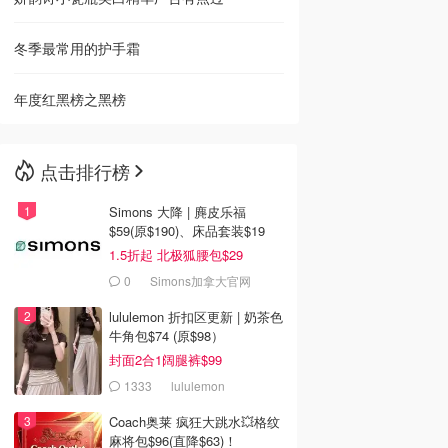
冬季最常用的护手霜
年度红黑榜之黑榜
点击排行榜
Simons 大降 | 麂皮乐福
$59(原$190)、床品套装$19
1.5折起 北极狐腰包$29
0
Simons加拿大官网
lululemon 折扣区更新 | 奶茶色
牛角包$74 (原$98）
封面2合1阔腿裤$99
1333
lululemon
Coach奥莱 疯狂大跳水💥格纹
麻将包$96(直降$63)！