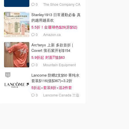
0
The Shoe Company CA
(CA)
Stanley1913 日常通勤必备 真
的越用越喜欢
5.5折！金珊瑚色$29(原$52)
0
Amazon.ca
Arc'teryx 上新 多款首折 |
Covert 萤石紫开衫$154
5.9折起 封面T恤$63
0
Mountain Equipment
Company
Lancome 防晒2支$50 菁纯水
套装$116(值$367)=3.2折
5折起+套装8折+送2件套
3
Lancome Canada 兰蔻
加拿大官网