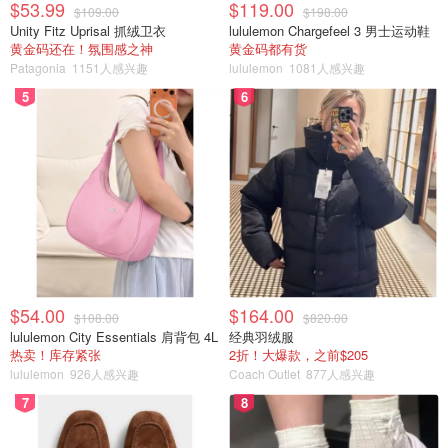
$53.99
$119.00
$109.00
$198.00
Unity Fitz Uprisal 抓绒卫衣
lululemon Chargefeel 3 男士运动鞋
黄金码还在！氛围感之神
黄金码都有货
Patagonia
1151人感兴趣
lululemon
1081人感兴趣
5
6
$54.00
$164.00
$108.00
$820.00
lululemon City Essentials 肩背包 4L
经典羽绒服
热卖！库存紧张
2折！大爆款，之前$205
博主是个软萌美女，喜欢拍各种超市试吃和便利店食品，我
lululemon
926人感兴趣
Coach Outlet
877人感兴趣
最喜欢看她拍国内各种好吃的甜品。
7
8
每集长度10分钟左右。