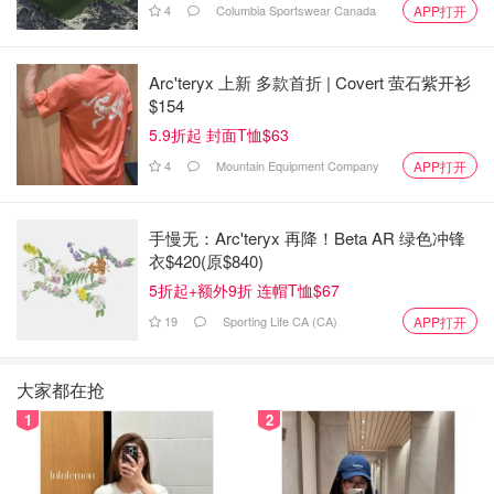
4
Columbia Sportswear Canada
APP打开
欢、重口味，饭量也比较惊人。
每集长度10分钟左右。
Arc'teryx 上新 多款首折 | Covert 萤石紫开衫
$154
4、“麦总去哪吃”。
5.9折起 封面T恤$63
4
Mountain Equipment Company
APP打开
手慢无：Arc'teryx 再降！Beta AR 绿色冲锋
衣$420(原$840)
5折起+额外9折 连帽T恤$67
19
Sporting Life CA (CA)
APP打开
大家都在抢
1
2