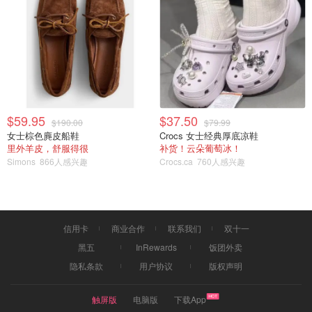
6、“是个泡泡paopao food”。
$59.95
$37.50
$190.00
$79.99
女士棕色麂皮船鞋
Crocs 女士经典厚底凉鞋
里外羊皮，舒服得很
补货！云朵葡萄冰！
Simons
866人感兴趣
Crocs.ca
760人感兴趣
信用卡
商业合作
联系我们
双十一
黑五
InRewards
饭团外卖
隐私条款
用户协议
版权声明
触屏版
电脑版
下载App