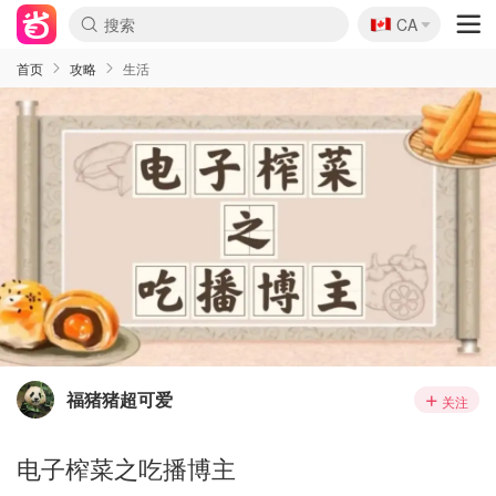
🇨🇦
CA
首页
攻略
生活
福猪猪超可爱
关注
电子榨菜之吃播博主