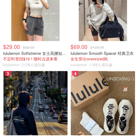
$29.00
$69.00
南京博主，选择的餐馆比较接地气，比如农村的集市、工地
$88.00
$128.00
lululemon Softstreme 女士高腰短裤 10cm
lululemon Smooth Spacer 经典卫衣
食堂、卡车司机食堂之类的，从他的视频可以看到人生百
不定时变回$19！随时点进来看
女生穿出oversized风
态，也挺有意思的。
lululemon
2128人感兴趣
lululemon
1168人感兴趣
3
4
每集长度10分钟以内。
5、“小紧张的虫虫”。