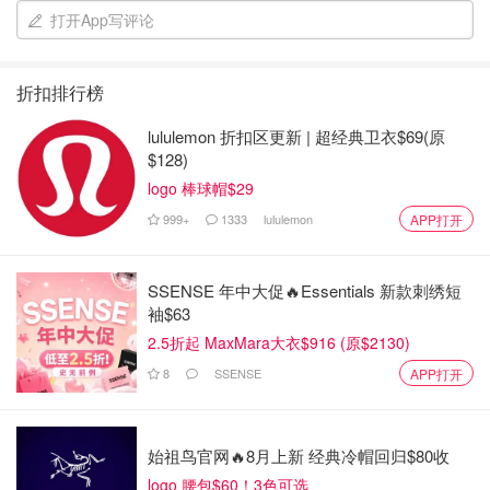
打开App写评论
陕西博主，最早的视频是从西安和周边县城开始的，比较合
我的口味，就关注了。这个博主的特点是嗜辣、重口味，饭
量大，评价不算专业，比较温和，对大部分餐馆的评价都是
折扣排行榜
很好吃。近两年的视频里会播放一些旅游地的风景和风土人
lululemon 折扣区更新 | 超经典卫衣$69(原
情。
$128)
logo 棒球帽$29
每集长度20分钟左右。
999+
1333
lululemon
APP打开
3、“小贝饿了”。
SSENSE 年中大促🔥Essentials 新款刺绣短
袖$63
2.5折起 MaxMara大衣$916 (原$2130)
8
SSENSE
APP打开
始祖鸟官网🔥8月上新 经典冷帽回归$80收
logo 腰包$60！3色可选