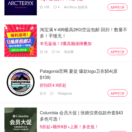
109
4
Arc'teryx 始祖鸟
APP打开
淘宝满￥499最高2KG空运包邮 回归！数量不
多！手慢无！
羊毛返场！3重高额保障叠加
18
14
淘宝网
APP打开
Patagonia官网 夏促 爆款logo卫衣$54(原
$109)
折扣区4.9折起
8
Patagonia
APP打开
Columbia 会员大促 | 张婧仪类似款外套$43
多色可选！
非常火的吃播博主，已经上过好多综艺节目了。长相漂亮，
5折起+额外8折+上新！多史低！
性格开朗，我挺喜欢她的。也是陕西人，和阿星一样无辣不