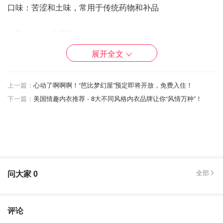
口味：苦涩和土味，常用于传统药物和补品
🫚Zedoary - 白薯粉
产地：印度
展开全文
特点：棕色的根茎，外皮薄，具有芳香的气味
口味：苦涩和略微辣味，常用于传统药物和烹饪香料
上一篇：
心动了啊啊啊！“芭比梦幻屋”预定即将开放，免费入住！
🫚Galangl - 高良姜
下一篇：
美国情趣内衣推荐 - 8大不同风格内衣品牌让你“风情万种”！
产地：东南亚
特点：棕色的根茎，外观粗糙，具有独特的香气
口味：辛辣和胡椒味，带有柑橘的余味，常用于泰国、印尼
和马来西亚菜肴
问大家
0
全部
🫚Jerusalem artichoke - 耶路撒冷洋芋
产地：北美洲
特点：粗糙的外形，不规则的根茎，外皮薄，具有坚果的味
评论
道