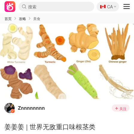
🇨🇦
CA
首页
攻略
美食
Znnnnnnnn
关注
姜姜姜 | 世界无敌重口味根茎类