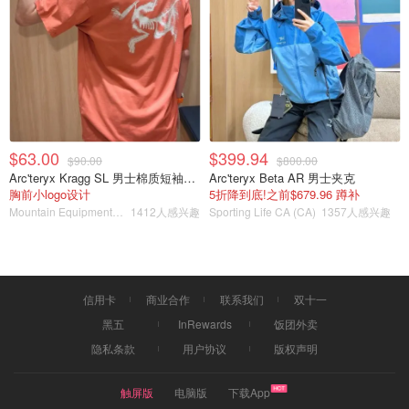
$63.00
$399.94
$90.00
$800.00
Arc'teryx Kragg SL 男士棉质短袖T恤
Arc'teryx Beta AR 男士夹克
胸前小logo设计
5折降到底!之前$679.96 蹲补
Mountain Equipment Company
1412人感兴趣
Sporting Life CA (CA)
1357人感兴趣
信用卡
商业合作
联系我们
双十一
黑五
InRewards
饭团外卖
隐私条款
用户协议
版权声明
触屏版
电脑版
下载App