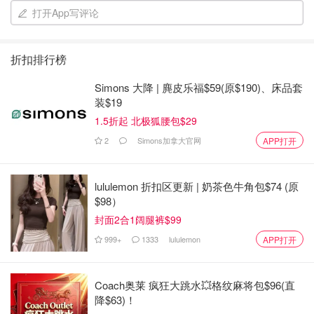
口味：略带甜味和坚果味，适合烤制、煮熟或用于汤和沙拉
打开App写评论
折扣排行榜
Simons 大降 | 麂皮乐福$59(原$190)、床品套
装$19
1.5折起 北极狐腰包$29
2
Simons加拿大官网
APP打开
lululemon 折扣区更新 | 奶茶色牛角包$74 (原
$98）
封面2合1阔腿裤$99
999+
1333
lululemon
APP打开
Coach奥莱 疯狂大跳水💥格纹麻将包$96(直
降$63)！