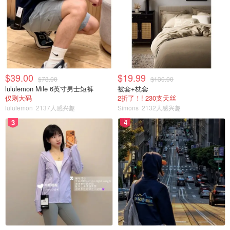
$39.00
$19.99
$78.00
$130.00
lululemon Mile 6英寸男士短裤
被套+枕套
仅剩大码
2折了！! 230支天丝
lululemon
2137人感兴趣
Simons
2132人感兴趣
3
4