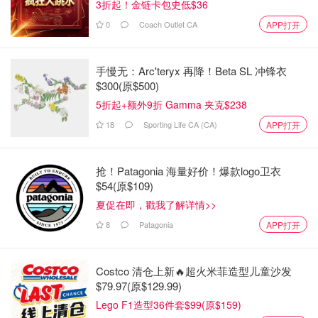
3折起！金链卡包史低$36
0
Coach Outlet CA
APP打开
手慢无：Arc'teryx 再降！Beta SL 冲锋衣
$300(原$500)
5折起+额外9折 Gamma 夹克$238
18
Sporting Life CA (CA)
APP打开
抢！Patagonia 海量好价！爆款logo卫衣
$54(原$109)
夏促在即，戳我了解详情>>
8
Patagonia
APP打开
Costco 清仓上新🔥超火米菲造型儿童沙发
$79.97(原$129.99)
Lego F1造型36件套$99(原$159)