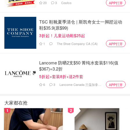
20
3
Costco
APP打开
TSC 鞋靴夏季清仓 | 斯凯奇女士一脚蹬运动
鞋$35.9(原$99)
#海外生活[话题]# #减肥减脂吃这些[话题]# #生姜[话题]#
3折起！儿童运动鞋$25起
#ginger[话题]# #笔记灵感[话题]# #重口味食物[话题]# #重口
1
The Shoe Company CA (CA)
APP打开
味[话题]#
Lancome 防晒2支$50 菁纯水套装$116(值
$367)=3.2折
5折起+套装8折+送2件套
6
3
Lancome Canada 兰蔻加拿大官网
APP打开
大家都在抢
1
2