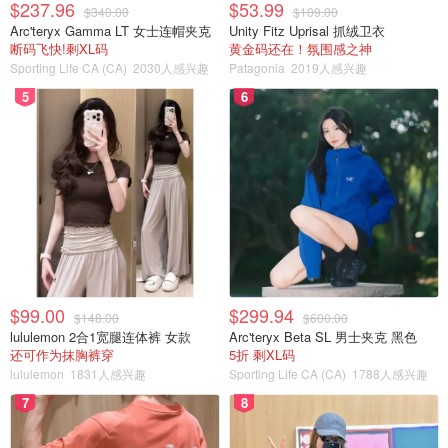
$237.96
$53.99
$340.00
$109.00
Arc'teryx Gamma LT 女士连帽夹克
Unity Fitz Uprisal 抓绒卫衣
断码飞快!剩XL码
黄金码还在！氛围感之神
Sporting Life CA (CA)
2030人感兴趣
Patagonia
2019人感兴趣
5
6
$99.00
$299.94
$148.00
$600.00
lululemon 2合1宽腿连体裤 女款
Arc'teryx Beta SL 男士夹克 黑色
还可作为抹胸裤穿
5折 剩XL码
lululemon
1831人感兴趣
Sporting Life CA (CA)
1788人感兴趣
7
8