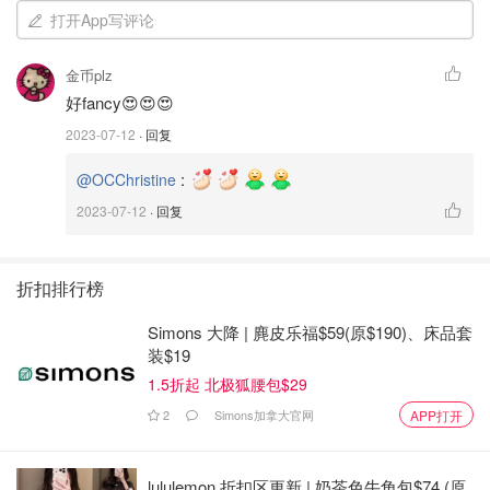
打开App写评论
金币plz
好fancy😍😍😍
2023-07-12
· 回复
:
@OCChristine
2023-07-12
· 回复
折扣排行榜
Simons 大降 | 麂皮乐福$59(原$190)、床品套
装$19
简单的日式 mochi 冰淇淋🍦， 盘子 底部放一些冰块， 铺
1.5折起 北极狐腰包$29
一片绿叶， 上面放上不同颜色的日式 Mochi， 旁边有一些
2
Simons加拿大官网
APP打开
小点缀， 色彩缤纷， 你的食欲是不是会大开呢？
lululemon 折扣区更新 | 奶茶色牛角包$74 (原