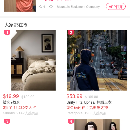
4
Mountain Equipment Company
APP打开
大家都在抢
冰淇淋蛋糕🍰， 这个商店里有的卖， 摆一下盘子， 会不
1
2
会更加吸引你呢……？
$19.99
$53.99
$130.00
$109.00
被套+枕套
Unity Fitz Uprisal 抓绒卫衣
2折了！! 230支天丝
黄金码还在！氛围感之神
Simons
2142人感兴趣
Patagonia
1900人感兴趣
3
4