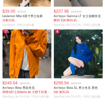
$39.00
$237.96
$78.00
$340.00
lululemon Mile 6英寸男士短裤
Arc'teryx Gamma LT 女士连帽夹克
仅剩大码
断码飞快!剩XL码
lululemon
1669人感兴趣
Sporting Life CA (CA)
1549人感兴趣
7
8
$249.94
$299.94
$500.00
$600.00
Arc'teryx Beta 男款夹克
Arc'teryx Beta SL 男士夹克 黑色
再降5折!之前$424.96 大橙子好显白 蹲补
5折 剩XL码
Sporting Life CA (CA)
1502人感兴趣
Sporting Life CA (CA)
1350人感兴趣