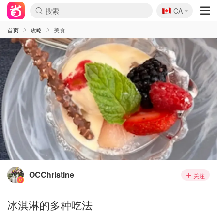
🇨🇦
CA
首页
攻略
美食
OCChristine
关注
冰淇淋的多种吃法