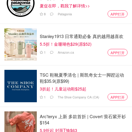
夏促在即，戳我了解详情>>
8
Patagonia
APP打开
这个花式冰淇淋🍦没有特别难摆盘， 就是在冰淇淋🍦上放
Stanley1913 日常通勤必备 真的越用越喜欢
一点水果， 用一支巧克力棒和一片 mint 叶子🍃就搞定了，
5.5折！金珊瑚色$29(原$52)
你要不要在家做做看呀……？
1
Amazon.ca
APP打开
TSC 鞋靴夏季清仓 | 斯凯奇女士一脚蹬运动
鞋$35.9(原$99)
3折起！儿童运动鞋$25起
1
The Shoe Company CA (CA)
APP打开
Arc'teryx 上新 多款首折 | Covert 萤石紫开衫
$154
5.9折起 封面T恤$63