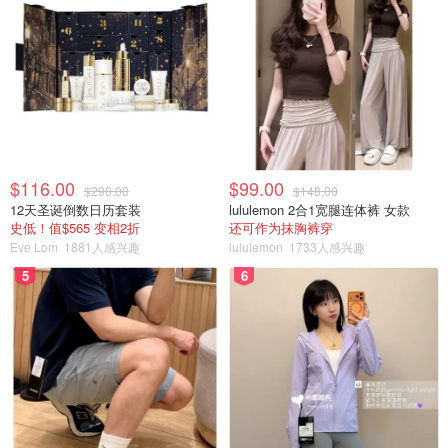
$116.00
$99.00
$290.00
$148.00
12天圣诞倒数日历套装
lululemon 2合1宽腿连体裤 女款
史低！值$565 变相2折
还可作为抹胸裤穿
Eve Lom
1881人感兴趣
lululemon
1733人感兴趣
这个也是摆盘后的效果， 冰淇淋🍦 Ice Cream 和蛋糕🍰 混
5
6
合一起用， 多种层次， 多种口味， 旁边加一杯清咖啡
☕️， Yummy ， Yummy……。