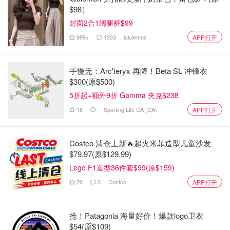
$98）
封面2合1阔腿裤$99
999+
1333
lululemon
APP打开
手慢无：Arc'teryx 再降！Beta SL 冲锋衣
$300(原$500)
5折起+额外9折 Gamma 夹克$238
18
Sporting Life CA (CA)
APP打开
Costco 清仓上新🔥超火米菲造型儿童沙发
$79.97(原$129.99)
Lego F1造型36件套$99(原$159)
20
3
Costco
APP打开
抢！Patagonia 海量好价！爆款logo卫衣
$54(原$109)