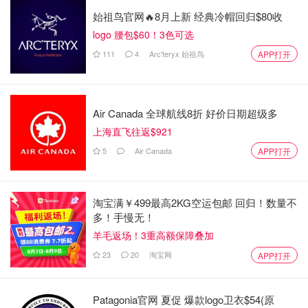
始祖鸟官网🔥8月上新 经典冷帽回归$80收
logo 腰包$60！3色可选
111
4
Arc'teryx 始祖鸟
APP打开
Air Canada 全球航线8折 好价日期超级多
上海直飞往返$921
5
Air Canada
APP打开
淘宝满￥499最高2KG空运包邮 回归！数量不
多！手慢无！
羊毛返场！3重高额保障叠加
23
20
淘宝网
APP打开
Patagonia官网 夏促 爆款logo卫衣$54(原