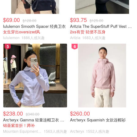
$69.00
$93.75
$128.00
$125.00
lululemon Smooth Spacer 经典卫衣
Aritzia The SuperStuff Puff Vest 轻盈亮面马甲
女生穿出oversized风
2xs有货 轻便不压身
lululemon
1886人感兴趣
Aritzia
1683人感兴趣
5
6
$238.00
$260.00
$340.00
Arc'teryx Gamma 轻量连帽卫衣 女款
Arc'teryx Squamish 女款连帽衫
锦葵紫首折！蹲补
Mountain Equipment Company
1563人感兴趣
Arc'teryx
1552人感兴趣