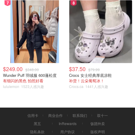
7
8
$249.00
$37.50
$348.00
$79.99
Wunder Puff 羽绒服 600蓬松度
Crocs 女士经典厚底凉鞋
有细闪的黑色 拍照好看
补货！云朵葡萄冰！
lululemon
1523人感兴趣
Crocs.ca
1441人感兴趣
信用卡
商业合作
联系我们
双十一
黑五
InRewards
饭团外卖
隐私条款
用户协议
版权声明