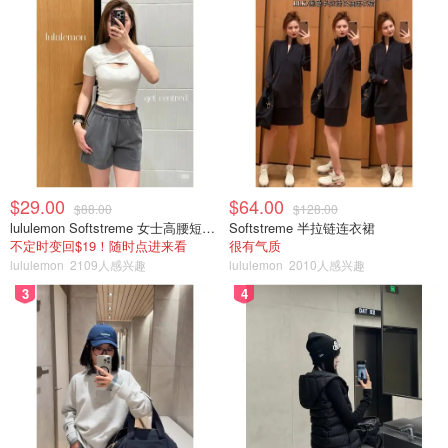
$29.00
$64.00
$88.00
$128.00
lululemon Softstreme 女士高腰短裤 10cm
Softstreme 半拉链连衣裙
不定时变回$19！随时点进来看
很有气质
lululemon
2109人感兴趣
lululemon
2010人感兴趣
3
4