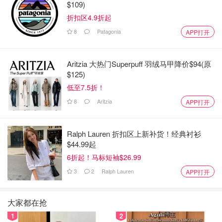
$109)
折扣区4.9折起
8
Patagonia
APP打开
Aritzia 大热门Superpuff 羽绒马甲降价$94(原
$125)
低至7.5折！
8
Aritzia
APP打开
Ralph Lauren 折扣区上新补货！经典衬衫
$44.99起
6折起！马标短袖$26.99
3
2
Ralph Lauren
APP打开
大家都在抢
1
2