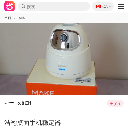
🇨🇦
CA
首页
攻略
久9归1
关注
浩瀚桌面手机稳定器