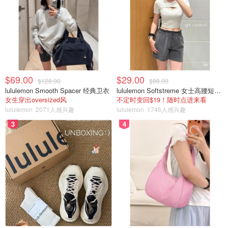
$69.00
$29.00
$128.00
$88.00
lululemon Smooth Spacer 经典卫衣
lululemon Softstreme 女士高腰短裤 10cm
女生穿出oversized风
不定时变回$19！随时点进来看
lululemon
2071人感兴趣
lululemon
1746人感兴趣
3
4