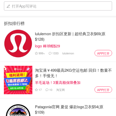
打开App写评论
折扣排行榜
lululemon 折扣区更新 | 超经典卫衣$69(原
$128)
logo 棒球帽$29
999+
1333
lululemon
APP打开
KVD 家的眼线胶笔，主打一个不晕妆
淘宝满￥499最高2KG空运包邮 回归！数量不
这是一支中样尺寸，反而更容易操作
多！手慢无！
羊毛返场！3重高额保障叠加
小幅度地浅画一下
17
10
淘宝网
APP打开
可以手动画出根根分明的下睫毛
Patagonia官网 夏促 爆款logo卫衣$54(原
清凉OOTD
$109)