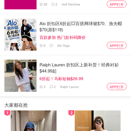
29
2
Holt Renfrew
APP打开
Alo 折扣区6折起💥百搭网球裙$70、渔夫帽
$70(原$118)
百款参加 热门款补码降价
8
Alo Yoga
APP打开
Ralph Lauren 折扣区上新补货！经典衬衫
$44.99起
6折起！马标短袖$26.99
3
2
Ralph Lauren
APP打开
大家都在抢
1
2