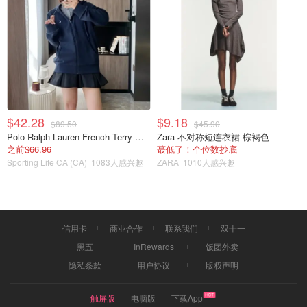
$42.28
$9.18
$89.50
$45.90
Polo Ralph Lauren French Terry 女童连帽卫衣 7-16码
Zara 不对称短连衣裙 棕褐色
之前$66.96
蕞低了！个位数抄底
Sporting Life CA (CA)
1083人感兴趣
ZARA
1010人感兴趣
信用卡
商业合作
联系我们
双十一
黑五
InRewards
饭团外卖
隐私条款
用户协议
版权声明
触屏版
电脑版
下载App