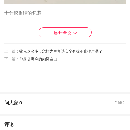
十分辣眼睛的包装
还在内容物效果在线
展开全文
可以叠加在假睫毛上
一刷成型，刷出浓密睫毛
上一篇：
蚊虫这么多，怎样为宝宝选安全有效的止痒产品？
下一篇：
单身公寓🐶的如厕自由
3. KVD 眼线笔
问大家
0
全部
评论