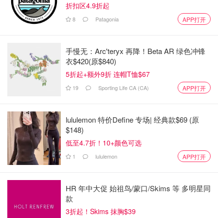
折扣区4.9折起
8
Patagonia
APP打开
手慢无：Arc'teryx 再降！Beta AR 绿色冲锋
衣$420(原$840)
5折起+额外9折 连帽T恤$67
19
Sporting Life CA (CA)
APP打开
lululemon 特价Define 专场| 经典款$69 (原
$148)
低至4.7折！10+颜色可选
1
lululemon
APP打开
HR 年中大促 始祖鸟/蒙口/Skims 等 多明星同
款
3折起！Skims 抹胸$39