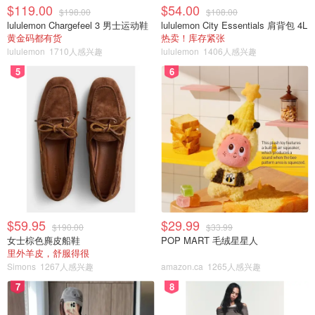
$119.00
$54.00
$198.00
$108.00
lululemon Chargefeel 3 男士运动鞋
lululemon City Essentials 肩背包 4L
黄金码都有货
热卖！库存紧张
lululemon
1710人感兴趣
lululemon
1406人感兴趣
5
6
$59.95
$29.99
$190.00
$33.99
女士棕色麂皮船鞋
POP MART 毛绒星星人
里外羊皮，舒服得很
Simons
1267人感兴趣
amazon.ca
1265人感兴趣
7
8