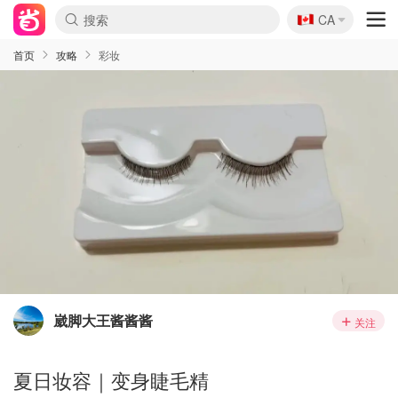
🇨🇦
CA
首页
攻略
彩妆
崴脚大王酱酱酱
关注
夏日妆容｜变身睫毛精