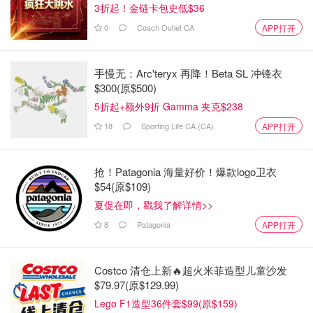
3折起！金链卡包史低$36
0
Coach Outlet CA
APP打开
手慢无：Arc'teryx 再降！Beta SL 冲锋衣
$300(原$500)
5折起+额外9折 Gamma 夹克$238
18
Sporting Life CA (CA)
APP打开
抢！Patagonia 海量好价！爆款logo卫衣
$54(原$109)
夏促在即，戳我了解详情>>
8
Patagonia
APP打开
Costco 清仓上新🔥超火米菲造型儿童沙发
$79.97(原$129.99)
Lego F1造型36件套$99(原$159)