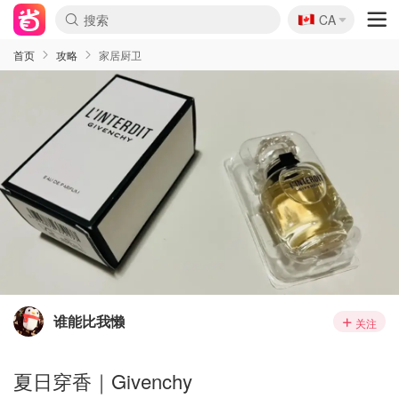
🇨🇦
CA
首页
攻略
家居厨卫
谁能比我懒
关注
夏日穿香｜Givenchy