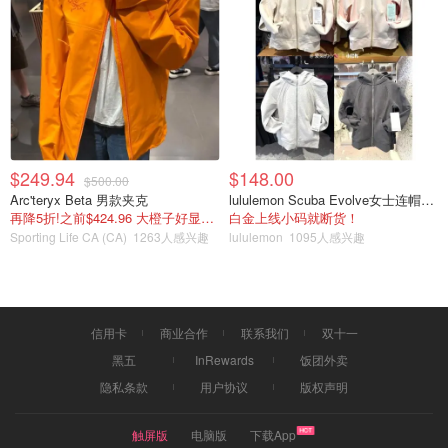
$249.94
$148.00
$500.00
Arc'teryx Beta 男款夹克
lululemon Scuba Evolve女士连帽卫衣 全拉链
再降5折!之前$424.96 大橙子好显白 蹲补
白金上线小码就断货！
Sporting Life CA (CA)
1263人感兴趣
lululemon
1095人感兴趣
信用卡
商业合作
联系我们
双十一
黑五
InRewards
饭团外卖
隐私条款
用户协议
版权声明
触屏版
电脑版
下载App