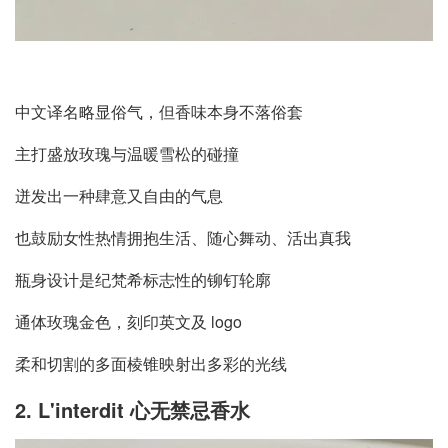
中文译名略显俗气，但香味本身不落俗套
主打盛放玫瑰与温暖雪松的碰撞
迸发出一种肆意又自由的气息
也鼓励女性热情拥抱生活、随心舞动、活出真我
瓶身设计是纪梵希标志性的铆钉轮廓
通体玫瑰金色，刻印英文及 logo
柔和切割的多面棱锥映射出多彩的光线
2. L'interdit 心无禁忌香水