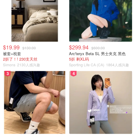
$19.99
$299.94
$130.00
$600.00
被套+枕套
Arc'teryx Beta SL 男士夹克 黑色
2折了！! 230支天丝
5折 剩XL码
Simons
2130人感兴趣
Sporting Life CA (CA)
1864人感兴趣
3
4