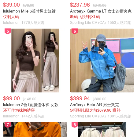
$39.00
$237.96
$78.00
$340.00
lululemon Mile 6英寸男士短裤
Arc'teryx Gamma LT 女士连帽夹克
仅剩大码
断码飞快!剩XL码
lululemon
1776人感兴趣
Sporting Life CA (CA)
1553人感兴趣
5
6
$99.00
$399.94
$148.00
$800.00
lululemon 2合1宽腿连体裤 女款
Arc'teryx Beta AR 男士夹克
还可作为抹胸裤穿
5折降到底!之前$679.96 蹲补
lululemon
1442人感兴趣
Sporting Life CA (CA)
1301人感兴趣
7
8