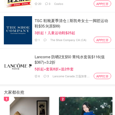
20
3
Costco
APP打开
TSC 鞋靴夏季清仓 | 斯凯奇女士一脚蹬运动
鞋$35.9(原$99)
3折起！儿童运动鞋$25起
1
The Shoe Company CA (CA)
APP打开
Lancome 防晒2支$50 菁纯水套装$116(值
$367)=3.2折
5折起+套装8折+送2件套
6
3
Lancome Canada 兰蔻加拿大官网
APP打开
大家都在抢
1
2