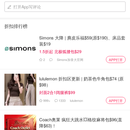
既有橙花，茉莉，晚香玉等白色花卉的优雅清香
打开App写评论
也有广藿香等黑色木质的个性气息
折扣排行榜
鼓励人们打破约束、拥抱真我
Simons 大降 | 麂皮乐福$59(原$190)、床品套
是蛮自由奔放的一款香
装$19
1.5折起 北极狐腰包$29
清凉OOTD
2
Simons加拿大官网
APP打开
lululemon 折扣区更新 | 奶茶色牛角包$74 (原
$98）
封面2合1阔腿裤$99
999+
1333
lululemon
APP打开
Coach奥莱 疯狂大跳水💥格纹麻将包$96(直
降$63)！