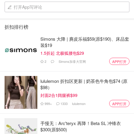
用刷子、化妆海绵或指尖混合均可上妆
打开App写评论
我习惯用自己的手指头
折扣排行榜
清凉OOTD
Simons 大降 | 麂皮乐福$59(原$190)、床品套
装$19
1.5折起 北极狐腰包$29
2
Simons加拿大官网
APP打开
lululemon 折扣区更新 | 奶茶色牛角包$74 (原
$98）
封面2合1阔腿裤$99
999+
1333
lululemon
APP打开
手慢无：Arc'teryx 再降！Beta SL 冲锋衣
$300(原$500)