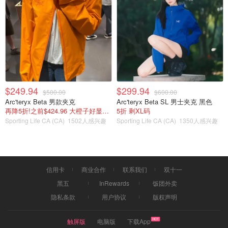
$249.94
$299.94
$500.00
$600.00
Arc'teryx Beta 男款夹克
Arc'teryx Beta SL 男士夹克 黑色
再降5折!之前$424.96 大橙子好显白 蹲补
5折 剩XL码
Sporting Life CA (CA)
1502人感兴趣
Sporting Life CA (CA)
1350人感兴趣
信用卡
商业合作
联系我们
双十一
黑五
InRewards
饭团外卖
隐私条款
用户协议
版权声明
触屏版
电脑版
下载App