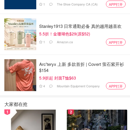
1
The Shoe Company CA (CA)
APP打开
Stanley1913 日常通勤必备 真的越用越喜欢
5.5折！金珊瑚色$29(原$52)
1
Amazon.ca
APP打开
Arc'teryx 上新 多款首折 | Covert 萤石紫开衫
$154
5.9折起 封面T恤$63
4
Mountain Equipment Company
APP打开
大家都在抢
1
2