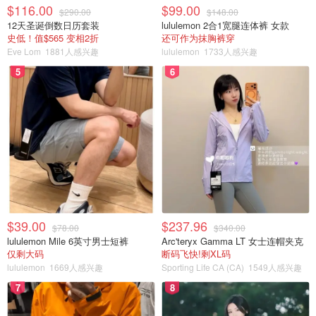
$116.00
$99.00
$290.00
$148.00
12天圣诞倒数日历套装
lululemon 2合1宽腿连体裤 女款
史低！值$565 变相2折
还可作为抹胸裤穿
Eve Lom
1881人感兴趣
lululemon
1733人感兴趣
5
6
$39.00
$237.96
$78.00
$340.00
lululemon Mile 6英寸男士短裤
Arc'teryx Gamma LT 女士连帽夹克
仅剩大码
断码飞快!剩XL码
lululemon
1669人感兴趣
Sporting Life CA (CA)
1549人感兴趣
7
8