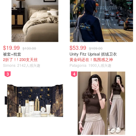
$19.99
$53.99
$130.00
$109.00
被套+枕套
Unity Fitz Uprisal 抓绒卫衣
2折了！! 230支天丝
黄金码还在！氛围感之神
Simons
2142人感兴趣
Patagonia
1900人感兴趣
3
4