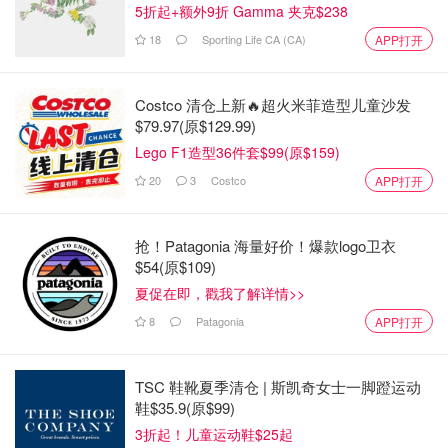
5折起+额外9折 Gamma 夹克$238
18
Sporting Life CA (CA)
APP打开
Costco 清仓上新🔥超火米菲造型儿童沙发
$79.97(原$129.99)
Lego F1造型36件套$99(原$159)
20
3
Costco
APP打开
抢！Patagonia 海量好价！爆款logo卫衣
$54(原$109)
夏促在即，戳我了解详情>>
8
Patagonia
APP打开
TSC 鞋靴夏季清仓 | 斯凯奇女士一脚蹬运动
鞋$35.9(原$99)
3折起！儿童运动鞋$25起