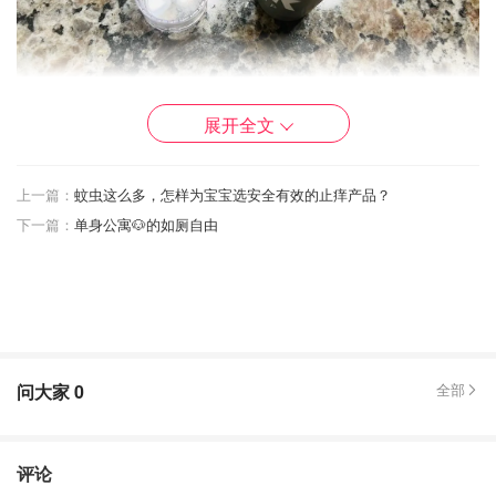
展开全文
上一篇：
蚊虫这么多，怎样为宝宝选安全有效的止痒产品？
下一篇：
单身公寓🐶的如厕自由
Milk 是这两年 Clean Beauty 的后起之秀
也是我很喜欢的小众彩妆
这款二合一的唇颊两用棒采用保湿成分配方
芒果油、鳄梨和杏油可滋润肌肤
问大家
0
全部
帮助色彩无缝融合，仿佛肌肤本身白里透红
呈现出一种 buildable 的自然颜色
评论