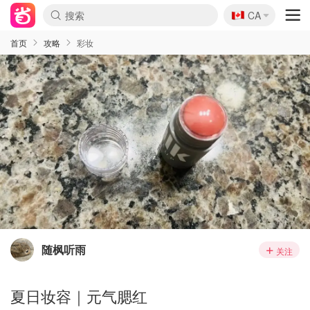
🇨🇦
CA
首页
攻略
彩妆
随枫听雨
关注
夏日妆容｜元气腮红