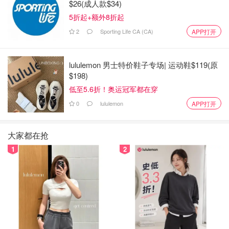
$26(成人款$34)
5折起+额外8折起
2
Sporting Life CA (CA)
APP打开
lululemon 男士特价鞋子专场| 运动鞋$119(原
$198)
低至5.6折！奥运冠军都在穿
0
lululemon
APP打开
大家都在抢
1
2
小包的外部，呈梯形模样，可同已有的墨镜搭配，携带随
意、稳重低调，最中意的是圆形金属环扣，设计特别并且有
安全感，包里贴近身体的方向，有个小兜儿。