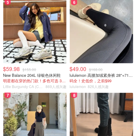
5
6
免税价格是 395 欧元，结账时售货员取出个新的，说是同
款就没查，到酒店拿出用，斜挎肩带可拆卸，手拎带是固定
的，同展品正相反，付款前最好再检验下新品。
$59.98
$49.00
$155.00
$168.00
New Balance 204L 绿银色休闲鞋
lululemon 高腰加绒紧身裤 28"≈71cm 5个口袋
明星都在穿的热门款！多色可选 3.8折
码全！史低价，之前$99
Little Burgundy CA (CA）
869人感兴趣
lululemon
826人感兴趣
7
8