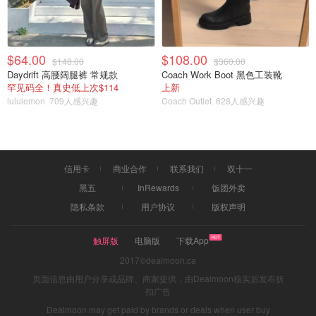
$64.00
$108.00
$148.00
$360.00
Daydrift 高腰阔腿裤 常规款
Coach Work Boot 黑色工装靴
罕见码全！真史低上次$114
上新
lululemon
709人感兴趣
Coach Outlet
628人感兴趣
信用卡
商业合作
联系我们
双十一
宝藏撰稿人
清凉OOTD
黑五
InRewards
饭团外卖
隐私条款
用户协议
版权声明
触屏版
电脑版
下载App
2017©dealmoon.ca
页面信息由用户分享或品牌、商家提供，由Dealmoon核实后发布折
扣广告
Dealmoon may get paid by brands or deals when user buy