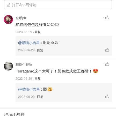
打开App写评论
金币plz
1
猫猫的包包超好看😍😍😍
2023-06-29
· 回复
:
谢谢🙏🤝
@喵喵小吉星
2023-06-29
· 回复
想换个昵称
1
Ferragamo这个太可了！颜色款式做工都赞！
2023-06-29
· 回复
:
顺
@喵喵小吉星
这款 Salvatore Ferragamo 中型包，适于多种场合使用，新
2023-06-29
· 回复
年时收到的礼物，去法兰克福免税店，留意了下菲拉格慕，
原价 1699.90 欧元，优惠价 1189.93 欧元。
折扣排行榜