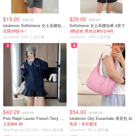
$19.00
$29.00
$88.00
$88.00
lululemon Softstreme 女士高腰短裤 10cm
Softstreme 女士高腰短裤 4英寸
仅限2码$19！
3降必抢 黑色仅剩0/2/4码
lululemon
2251人感兴趣
lululemon
1261人感兴趣
3
4
$42.28
$54.00
$89.50
$108.00
Polo Ralph Lauren French Terry 女童连帽卫衣 7-16码
lululemon City Essentials 肩背包 4L
之前$66.96
热卖！库存紧张
Sporting Life CA (CA)
1056人感兴趣
lululemon
901人感兴趣