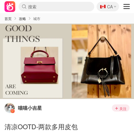
🇨🇦
CA
首页
攻略
城市
喵喵小吉星
关注
清凉OOTD-两款多用皮包