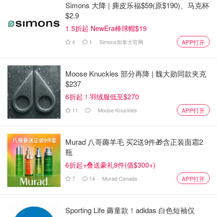
Simons 大降 | 麂皮乐福$59(原$190)、马克杯
$2.9
1.5折起 NewEra棒球帽$19
4
1
Simons加拿大官网
APP打开
Moose Knuckles 部分再降 | 魏大勋同款夹克
$237
6折起！羽绒服低至$270
黑色的皮包，通常是百搭款，出远门比较喜欢背，在法兰克
11
Moose Knuckles
APP打开
福飞机场转机，逛免税店时，看到了 See by Chloe，有墨
镜和皮包的售卖专柜，选中一个黑色包。
Murad 八哥薅羊毛 买2送9件🎁含正装面霜2
瓶
6折起+叠送豪礼9件(值$300+)
7
14
Murad Canada
APP打开
Sporting Life 薅童款！adidas 白色短袖仅