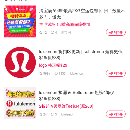
淘宝满￥499最高2KG空运包邮 回归！数量不
多！手慢无！
羊毛返场！3重高额保障叠加
12
4
淘宝网
APP打开
lululemon 折扣区更新 | softstreme 短裤史低
$19(原$88)
logo 棒球帽$29
999+
1333
lululemon
APP打开
lululemon 捡漏🔥 Softstreme 短裤4降仅
$19(原$88)
2折起 V领罗纹Tee$34(原$68)
24
5
lululemon
APP打开