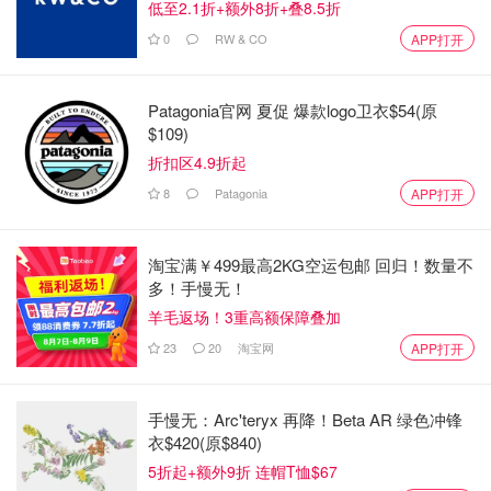
低至2.1折+额外8折+叠8.5折
0
RW & CO
APP打开
Patagonia官网 夏促 爆款logo卫衣$54(原
$109)
折扣区4.9折起
8
Patagonia
APP打开
淘宝满￥499最高2KG空运包邮 回归！数量不
多！手慢无！
羊毛返场！3重高额保障叠加
23
20
淘宝网
APP打开
手慢无：Arc'teryx 再降！Beta AR 绿色冲锋
衣$420(原$840)
5折起+额外9折 连帽T恤$67