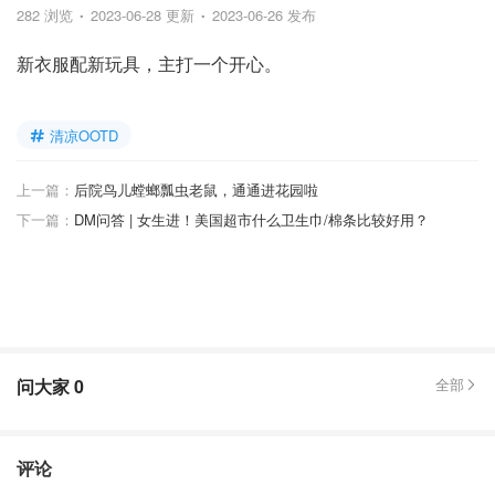
282 浏览
2023-06-28 更新
2023-06-26 发布
新衣服配新玩具，主打一个开心。
清凉OOTD
上一篇：
后院鸟儿螳螂瓢虫老鼠，通通进花园啦
下一篇：
DM问答 | 女生进！美国超市什么卫生巾/棉条比较好用？
问大家
0
全部
评论