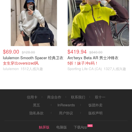
$69.00
$419.94
$128.00
$840.00
lululemon Smooth Spacer 经典卫衣
Arc'teryx Beta AR 男士冲锋衣
女生穿出oversized风
5折！妹子冲s码！
lululemon
1512人感兴趣
Sporting Life CA (CA)
1327人感兴趣
信用卡
商业合作
联系我们
双十一
黑五
InRewards
饭团外卖
隐私条款
用户协议
版权声明
触屏版
电脑版
下载App