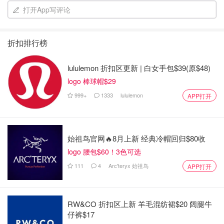
打开App写评论
折扣排行榜
lululemon 折扣区更新 | 白女手包$39(原$48)
logo 棒球帽$29
999+
1333
lululemon
APP打开
始祖鸟官网🔥8月上新 经典冷帽回归$80收
logo 腰包$60！3色可选
111
4
Arc'teryx 始祖鸟
APP打开
RW&CO 折扣区上新 羊毛混纺裙$20 阔腿牛
仔裤$17