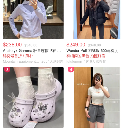
$238.00
$249.00
$340.00
$348.00
Arc'teryx Gamma 轻量连帽卫衣 女款
Wunder Puff 羽绒服 600蓬松度
锦葵紫首折！蹲补
有细闪的黑色 拍照好看
Mountain Equipment Company
2054人感兴趣
lululemon
1916人感兴趣
3
4