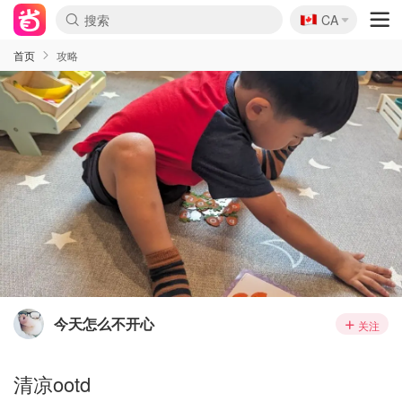
🇨🇦
CA
首页
攻略
今天怎么不开心
关注
清凉ootd