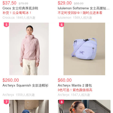
$37.50
$29.00
$79.99
$88.00
Crocs 女士经典厚底凉鞋
lululemon Softstreme 女士高腰短裤 10cm
补货！云朵葡萄冰！
不定时变回$19！随时点进来看
Crocs.ca
1840人感兴趣
lululemon
1569人感兴趣
5
6
$260.00
$60.00
Arc'teryx Squamish 女款连帽衫
Arc'teryx Mantis 2 腰包
3色可选！紫色颜值很高
Arc'teryx
1559人感兴趣
Arc'teryx
1547人感兴趣
7
8