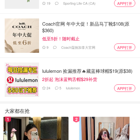
19
Sporting Life CA (CA)
APP打开
Coach官网 年中大促！新品马丁靴$108(原
$360)
低至5折！随时截止
9
Coach蔻驰加拿大官网
APP打开
lululemon 捡漏推荐🔥藏蓝棒球帽$19(原$38)
2折起 泡沫蓝鸭舌帽$29补货
24
5
lululemon
APP打开
大家都在抢
1
2