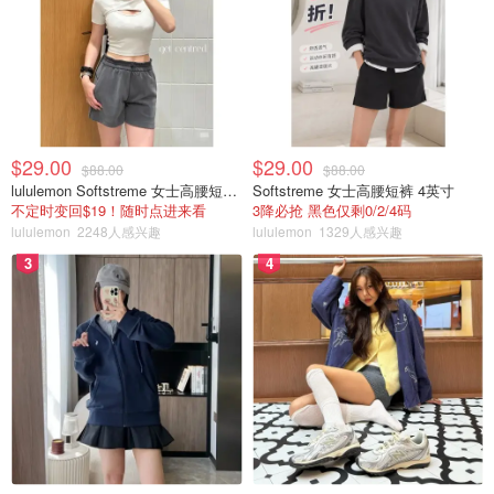
杨梅果肉！下面白点的圆珠珠是爆爆蛋，据说是杨梅汁口
味，因为整杯都是杨梅味道，所以爆爆蛋的味道被盖住了。
$29.00
$29.00
$88.00
$88.00
lululemon Softstreme 女士高腰短裤 10cm
Softstreme 女士高腰短裤 4英寸
不定时变回$19！随时点进来看
3降必抢 黑色仅剩0/2/4码
lululemon
2248人感兴趣
lululemon
1329人感兴趣
3
4