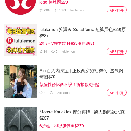
logo 棒球帽$29
两个比较经典的说。
999+
1333
lululemon
APP打开
lululemon 捡漏🔥 Softstreme 短裤黑色$29(原
$88)
2折起 V领罗纹Tee$34(原$68)
24
5
lululemon
APP打开
Alo 百刀内挖宝 | 正反两穿短袖$90、透气网
球裙$70
颜值性价比两不误！折扣款6折起
2
Alo Yoga
APP打开
Moose Knuckles 部分再降 | 魏大勋同款夹克
季节性的杨梅多多，和一直的流行款 椰椰芒芒。
$237
6折起！羽绒服低至$270