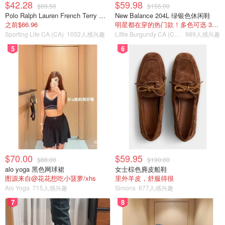
$42.28
$59.98
$89.50
$155.00
Polo Ralph Lauren French Terry 女童连帽卫衣 7-16码
New Balance 204L 绿银色休闲鞋
之前$66.96
明星都在穿的热门款！多色可选 3.8折
Sporting Life CA (CA)
1032人感兴趣
Little Burgundy CA (CA）
989人感兴趣
5
6
椰椰芒芒的芒果肉和椰奶一贯品味纯正，西米也不是太软，
$70.00
$59.95
$88.00
$190.00
一直的经典款。
alo yoga 黑色网球裙
女士棕色麂皮船鞋
图源来自@花花想吃小菠萝/xhs
里外羊皮，舒服得很
Alo Yoga
715人感兴趣
Simons
677人感兴趣
7
8