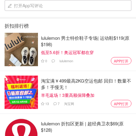
打开App写评论
折扣排行榜
lululemon 男士特价鞋子专场| 运动鞋$119(原
$198)
低至5.6折！奥运冠军都在穿
0
lululemon
APP打开
淘宝满￥499最高2KG空运包邮 回归！数量不
多！手慢无！
羊毛返场！3重高额保障叠加
13
7
淘宝网
APP打开
lululemon 折扣区更新 | 超经典卫衣$69(原
$128)
喜茶是肯定要尝试的一个品牌。我其实喝了很多种，这里挑