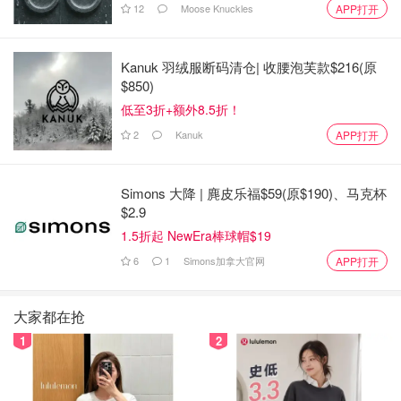
12
Moose Knuckles
APP打开
Kanuk 羽绒服断码清仓| 收腰泡芙款$216(原
$850)
低至3折+额外8.5折！
2
Kanuk
APP打开
Simons 大降 | 麂皮乐福$59(原$190)、马克杯
$2.9
1.5折起 NewEra棒球帽$19
6
1
Simons加拿大官网
APP打开
大家都在抢
1
2