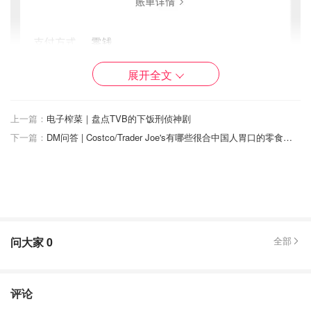
展开全文
国内现做的新鲜用料的奶茶均价18-19块。连喜茶那种料那
么足的也是这个价格，足见行业卷的多厉害。上面牧白手作
我喝的是经典的奶茶珍珠，奶味新鲜，珍珠给了好多，不是
上一篇：
电子榨菜｜盘点TVB的下饭刑侦神剧
那么甜，口感很不错，推荐！
下一篇：
DM问答 | Costco/Trader Joe's有哪些很合中国人胃口的零食可以推荐一下吗？
茉酸奶最近很流行，因为用的是酸奶和新鲜水果，所以价格
偏高。我又选的是最新款榴莲，可见新鲜榴莲果肉，价格高
我觉得正常。这家我挺推荐的，如果愿意接受这个价格。
问大家
0
全部
评论