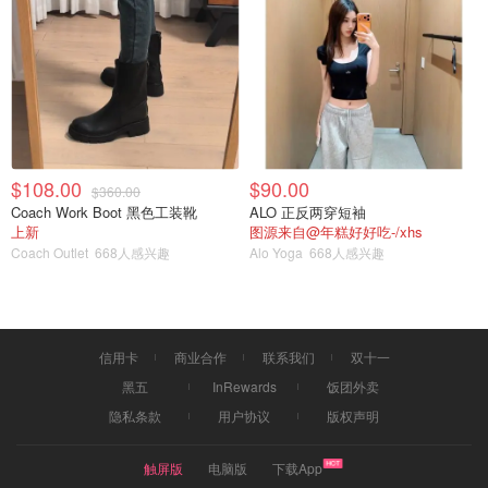
$108.00
$90.00
$360.00
Coach Work Boot 黑色工装靴
ALO 正反两穿短袖
上新
图源来自@年糕好好吃-/xhs
Coach Outlet
668人感兴趣
Alo Yoga
668人感兴趣
信用卡
商业合作
联系我们
双十一
黑五
InRewards
饭团外卖
隐私条款
用户协议
版权声明
触屏版
电脑版
下载App