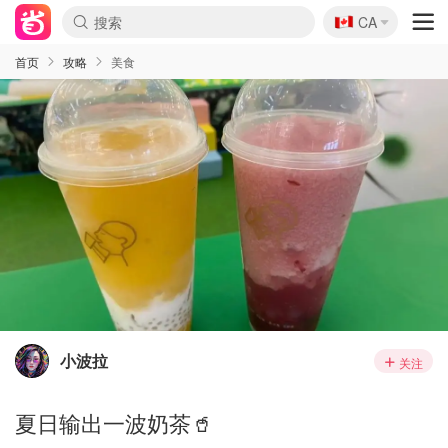
🇨🇦
CA
首页
攻略
美食
小波拉
关注
夏日输出一波奶茶🥤