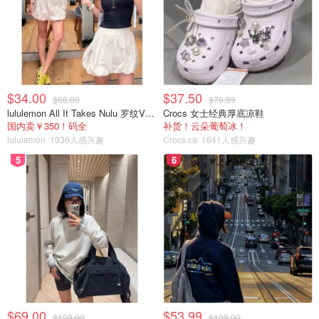
$34.00
$37.50
$68.00
$79.99
lululemon All It Takes Nulu 罗纹V领短袖T恤
Crocs 女士经典厚底凉鞋
国内卖￥350！码全
补货！云朵葡萄冰！
lululemon
1936人感兴趣
Crocs.ca
1641人感兴趣
5
6
$69.00
$53.99
$128.00
$109.00