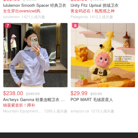
lululemon Smooth Spacer 经典卫衣
Unity Fitz Uprisal 抓绒卫衣
女生穿出oversized风
黄金码还在！氛围感之神
lululemon
1421人感兴趣
Patagonia
1412人感兴趣
7
8
$238.00
$29.99
$340.00
$33.99
Arc'teryx Gamma 轻量连帽卫衣 女款
POP MART 毛绒星星人
锦葵紫首折！蹲补
Mountain Equipment Company
1285人感兴趣
amazon.ca
1215人感兴趣