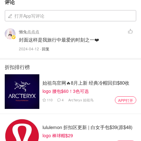
评论
打开App写评论
懒兔点点点
封面这样是我旅行中最爱的时刻之一❤️
2024-04-12
· 回复
折扣排行榜
始祖鸟官网🔥8月上新 经典冷帽回归$80收
logo 腰包$60！3色可选
110
4
Arc'teryx 始祖鸟
APP打开
lululemon 折扣区更新 | 白女手包$39(原$48)
logo 棒球帽$29