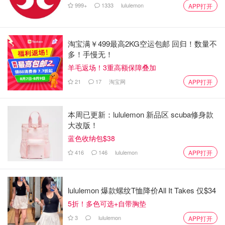
999+
1333
lululemon
APP打开
淘宝满￥499最高2KG空运包邮 回归！数量不
多！手慢无！
羊毛返场！3重高额保障叠加
21
17
淘宝网
APP打开
本周已更新：lululemon 新品区 scuba修身款
大改版！
蓝色收纳包$38
416
146
lululemon
APP打开
lululemon 爆款螺纹T恤降价All It Takes 仅$34
5折！多色可选+自带胸垫
3
lululemon
APP打开