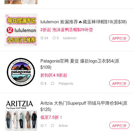
lululemon 捡漏推荐🔥藏蓝棒球帽$19(原$38)
2折起 泡沫蓝鸭舌帽$29补货
24
5
lululemon
APP打开
Patagonia官网 夏促 爆款logo卫衣$54(原
$109)
折扣区4.9折起
8
Patagonia
APP打开
Aritzia 大热门Superpuff 羽绒马甲降价$94(原
$125)
低至7.5折！
7
Aritzia
APP打开