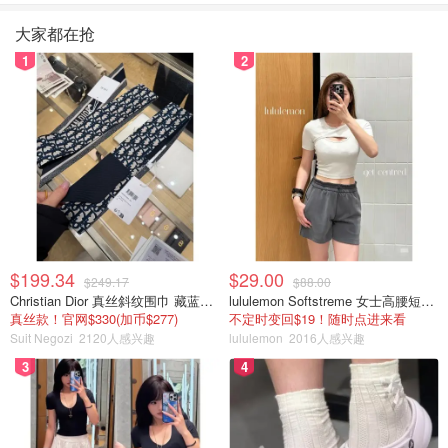
大家都在抢
1
2
$199.34
$29.00
$249.17
$88.00
Christian Dior 真丝斜纹围巾 藏蓝米色
lululemon Softstreme 女士高腰短裤 10cm
真丝款！官网$330(加币$277)
不定时变回$19！随时点进来看
Suit Negozi
2120人感兴趣
lululemon
2016人感兴趣
3
4