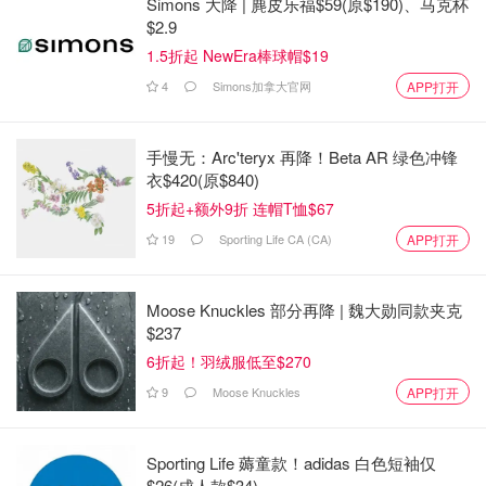
Simons 大降 | 麂皮乐福$59(原$190)、马克杯
吃完早餐，我们就到有纽西兰之城的养牛场-DESA DAILY
$2.9
FRESH FARM
1.5折起 NewEra棒球帽$19
4
Simons加拿大官网
APP打开
手慢无：Arc'teryx 再降！Beta AR 绿色冲锋
衣$420(原$840)
5折起+额外9折 连帽T恤$67
19
Sporting Life CA (CA)
APP打开
Moose Knuckles 部分再降 | 魏大勋同款夹克
$237
6折起！羽绒服低至$270
https://youtu.be/YqK0-vuCQqY
9
Moose Knuckles
APP打开
Desa Daily Fresh Farm-养牛场
入门票大概RM5/成人，这里一定要早上来，不然中午就看
Sporting Life 薅童款！adidas 白色短袖仅
$26(成人款$34)