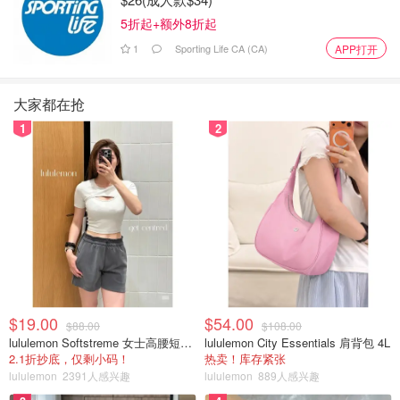
不到最美的神山。几位美女都成为我的摄影对象，哈哈。
5折起+额外8折起
1
Sporting Life CA (CA)
APP打开
大家都在抢
1
2
第2个景点-新发现开始2022尾而已
$19.00
$54.00
$88.00
$108.00
lululemon Softstreme 女士高腰短裤 10cm
lululemon City Essentials 肩背包 4L
Alfalfa 草泥马
2.1折抄底，仅剩小码！
热卖！库存紧张
lululemon
2391人感兴趣
lululemon
889人感兴趣
这是过后发现的景点，因为刚开始不久，入门票RM15/成