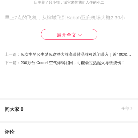
店主养了只小猫，派它来带我们入住的小二
早上7点的飞机，从槟城飞到Sabah亚庇机场大概2.30小
时，到达大概10点了，在飞当天就租好出租车，通知出车员
后，他便驾驶过来机场留下钥匙给我就离开了，（记得钥匙
展开全文
收下要立刻检查车有没有刮伤、损坏，不然还的时候就有麻
烦了）。开始第一天的旅程-Kundusang ，车程大概3小
上一篇：
👠女生的公主梦👠这些大牌高跟鞋品牌可以闭眼入｜近100双高跟鞋合集
时，所以先开车去解决肚子的问题先。
下一篇：
200万台 Cosori 空气炸锅召回，可能会过热起火导致烧伤！
问大家
0
全部
评论