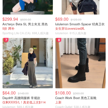
$299.94
$69.00
$600.00
$128.00
Arc'teryx Beta SL 男士夹克 黑色
lululemon Smooth Spacer 经典卫衣
5折 蹲补
女生穿出oversized风
Sporting Life CA (CA)
698人感兴趣
lululemon
615人感兴趣
7
8
$64.00
$108.00
被理发过的草泥马
$148.00
$360.00
Daydrift 高腰阔腿裤 常规款
Coach Work Boot 黑色工装靴
仅剩XXXS/L！真史低上次$114
上新
https://youtu.be/6DHrY20srsA
lululemon
569人感兴趣
Coach Outlet
538人感兴趣