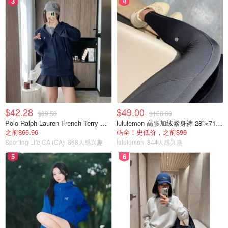
3
4
人。唯一觉得有点贵是因为里面只有7只草泥马。但是我在
抖音看了那么多，总算终于看到它了，还是有一些好奇。
$42.28
$49.00
$89.50
$168.00
Polo Ralph Lauren French Terry 女童连帽卫衣 7-16码
lululemon 高腰加绒紧身裤 28"≈71cm 5个口袋
之前$66.96
码全！史低价，之前$99
Sporting Life CA (CA)
868人感兴趣
lululemon
844人感兴趣
5
6