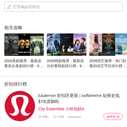
打开App写评论
到达目的地大概3点左右，入住后才知道商店几乎在6点后就
关得七七八八。所以放下行李后吃了“神山中餐厅‘就回来休
息打博克。忘了评价那间餐厅，菜肴算不错。在冷又休闲的
相关攻略
山上吃一顿煮炒是件不错的事。
https://youtu.be/D-oIU0GlmwQ
视频嵌入
2026美剧推荐 - 最新必
2026韩剧推荐 - 最新高
2026综艺推荐 - 热门好
看高分美剧排行榜 - 8月
分好看韩剧排行榜 - 8月
看的综艺节目排行榜 - 
最新: 《​​足球教练 》第
最新：丁海寅《我的荒
月最新:《​​伦敦合伙人
四季回归！
糖恋爱 》上线❣️
回归啦
折扣排行榜
lululemon 折扣区更新 | softstreme 短裤史低
$19(原$88)
City Essentials 小粉包$54
999+
1333
lululemon
APP打开