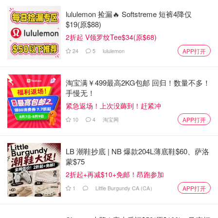
lululemon 捡漏🔥 Softstreme 短裤4降仅
$19(原$88)
2折起 V领罗纹Tee$34(原$68)
第二天早上，我们就开始出来浪，这里其实非常适合喜欢休
24
5
lululemon
闲游的人，如果喜欢购物的你可能闷了一些。
APP打开
淘宝满￥499最高2KG包邮 回归！数量不多！
手慢无！
紧急返场！上次没薅到！赶紧冲
10
4
淘宝网
APP打开
LB 潮鞋抄底 | NB 爆款204L薄底鞋$60、萨洛
蒙$75
2折起+再减$10+免邮！昂跑参加
1
Little Burgundy CA (CA）
APP打开
早上在乌云里吃早餐-Little Cottage & Kitchen，这一家同时也是民宿，如果
喜欢偏离市区的可以考虑