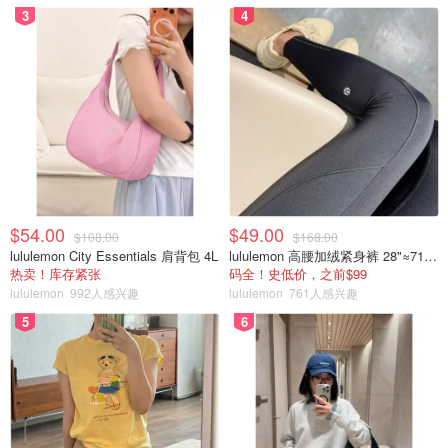
3
4
$54.00
$49.00
$108.00
$168.00
lululemon City Essentials 肩背包 4L
lululemon 高腰加绒紧身裤 28"≈71cm 5个口袋
热卖！库存紧张
码全！史低价，之前$99
lululemon
992人感兴趣
lululemon
761人感兴趣
5
6