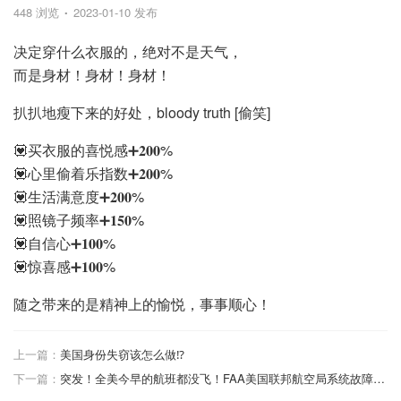
448 浏览
2023-01-10 发布
决定‬穿什么衣服的，绝对不是天气，
而是身材！身材！身材！
扒扒地‮下瘦‬来的好处，bloody truth [偷笑]
💟买‮服衣‬的喜悦感➕𝟐𝟎𝟎%
💟心里偷着‮指乐‬数➕𝟐𝟎𝟎%
💟生活满意度➕𝟐𝟎𝟎%
💟照‮子镜‬频率➕𝟏𝟓𝟎%
💟自信心➕𝟏𝟎𝟎%
💟惊喜感➕𝟏𝟎𝟎%
随之带来的是精神上的愉悦，事事顺心！
上一篇：
美国身份失窃该怎么做⁉️
下一篇：
突发！全美今早的航班都没飞！FAA美国联邦航空局系统故障，上千航班延误停飞