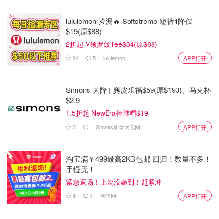
lululemon 捡漏🔥 Softstreme 短裤4降仅
$19(原$88)
2折起 V领罗纹Tee$34(原$68)
24
5
lululemon
APP打开
Simons 大降 | 麂皮乐福$59(原$190)、马克杯
$2.9
1.5折起 NewEra棒球帽$19
3
Simons加拿大官网
APP打开
淘宝满￥499最高2KG包邮 回归！数量不多！
手慢无！
紧急返场！上次没薅到！赶紧冲
9
4
淘宝网
APP打开