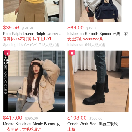
$39.56
$69.00
$59.50
$128.00
Polo Ralph Lauren Ralph Lauren Polo Bear 女童棉T恤 染色 1件
lululemon Smooth Spacer 经典卫衣
官网$59.5不打折 妹子拍L/XL
女生穿出oversized风
Sporting Life CA (CA)
712人感兴趣
lululemon
669人感兴趣
7
8
$417.00
$108.00
$695.00
$360.00
Moose Knuckles Mealy Bunny 女士双面穿连帽外套
Coach Work Boot 黑色工装靴
一衣两穿，大毛球设计
上新