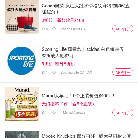
Coach奥莱 疯狂大跳水💥格纹麻将包$96(直
降$63)！
3折起！新款靴子$108
0
Coach Outlet CA
APP打开
Sporting Life 薅童款！adidas 白色短袖仅
$26(成人款$34)
5折起+额外8折起
1
Sporting Life CA (CA)
APP打开
Murad大羊毛！5个正装价值$400+！
无门槛薅10件（含5个正装）
1
1
Murad Canada
APP打开
Moose Knuckles 部分再降 | 魏大勋同款夹克