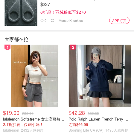
$237
6折起！羽绒服低至$270
9
Moose Knuckles
APP打开
大家都在抢
1
2
$19.00
$42.28
$88.00
$89.50
lululemon Softstreme 女士高腰短裤 10cm
Polo Ralph Lauren French Terry 女童连帽卫衣 7-16码
2.1折抄底，仅剩小码！
之前$66.96
lululemon
2432人感兴趣
Sporting Life CA (CA)
1496人感兴趣