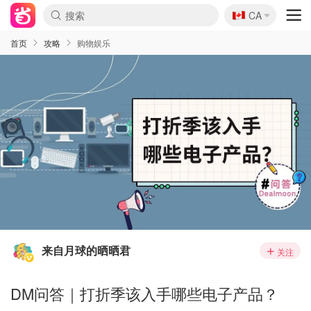
🇨🇦
CA
首页
攻略
购物娱乐
来自月球的晒晒君
关注
DM问答｜打折季该入手哪些电子产品？