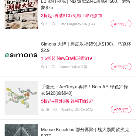
LB 潮鞋抄底 | NB 爆款204L薄底鞋$60、萨洛
蒙$75
2折起+再减$10+免邮！昂跑参加
1
Little Burgundy CA (CA）
APP打开
Simons 大降 | 麂皮乐福$59(原$190)、马克杯
$2.9
1.5折起 NewEra棒球帽$19
4
Simons加拿大官网
APP打开
手慢无：Arc'teryx 再降！Beta AR 绿色冲锋
衣$420(原$840)
5折起+额外9折 连帽T恤$67
19
Sporting Life CA (CA)
APP打开
Moose Knuckles 部分再降 | 魏大勋同款夹克
$237