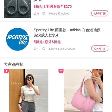
6折起！羽绒服低至$270
9
Moose Knuckles
APP打开
Sporting Life 薅童款！adidas 白色短袖仅
$26(成人款$34)
5折起+额外8折起
1
Sporting Life CA (CA)
APP打开
大家都在抢
1
2