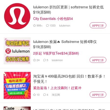
lululemon 折扣区更新 | softstreme 短裤史低
$19(原$88)
City Essentials 小粉包$54
999+
1333
lululemon
APP打开
lululemon 捡漏🔥 Softstreme 短裤4降仅
$19(原$88)
2折起 V领罗纹Tee$34(原$68)
24
5
lululemon
APP打开
淘宝满￥499最高2KG包邮 回归！数量不多！
手慢无！
紧急返场！上次没薅到！赶紧冲
10
4
淘宝网
APP打开