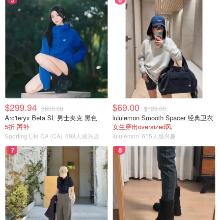
$299.94
$69.00
$600.00
$128.00
Arc'teryx Beta SL 男士夹克 黑色
lululemon Smooth Spacer 经典卫衣
5折 蹲补
女生穿出oversized风
Sporting Life CA (CA)
698人感兴趣
lululemon
615人感兴趣
7
8