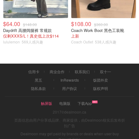
$64.00
$108.00
$148.00
$360.00
Daydrift 高腰阔腿裤 常规款
Coach Work Boot 黑色工装靴
仅剩XXXS/L！真史低上次$114
上新
lululemon
569人感兴趣
Coach Outlet
538人感兴趣
信用卡
商业合作
联系我们
双十一
黑五
InRewards
饭团外卖
隐私条款
用户协议
版权声明
触屏版
电脑版
下载App
2017©dealmoon.ca
页面信息由用户分享或品牌、商家提供，由Dealmoon核实后发布折
扣广告
Dealmoon may get paid by brands or deals when user buy