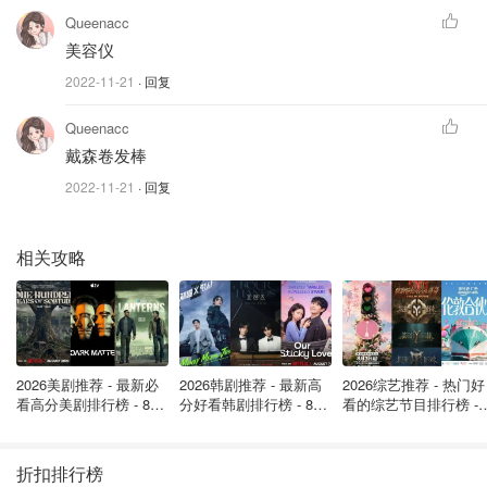
Queenacc
美容仪
2022-11-21
· 回复
Queenacc
戴森卷发棒
2022-11-21
· 回复
相关攻略
2026美剧推荐 - 最新必
2026韩剧推荐 - 最新高
2026综艺推荐 - 热门好
看高分美剧排行榜 - 8月
分好看韩剧排行榜 - 8月
看的综艺节目排行榜 - 
最新: 《​​足球教练 》第
最新：丁海寅《我的荒
月最新:《​​伦敦合伙人
四季回归！
糖恋爱 》上线❣️
回归啦
折扣排行榜