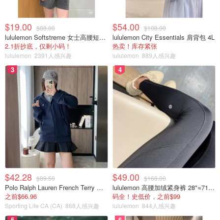
$19.00
$54.00
$88.00
$108.00
lululemon Softstreme 女士高腰短裤 10cm
lululemon City Essentials 肩背包 4L
2.1折抄底，仅剩小码！
热卖！库存紧张
lululemon
2391人感兴趣
lululemon
889人感兴趣
3
4
$42.28
$49.00
$89.50
$168.00
Polo Ralph Lauren French Terry 女童连帽卫衣 7-16码
lululemon 高腰加绒紧身裤 28"≈71cm 5个口袋
之前$66.96
码全！史低价，之前$99
Sporting Life CA (CA)
868人感兴趣
lululemon
844人感兴趣
5
6