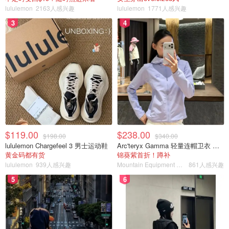
lululemon
2163人感兴趣
lululemon
1771人感兴趣
3
4
$119.00
$238.00
$198.00
$340.00
lululemon Chargefeel 3 男士运动鞋
Arc'teryx Gamma 轻量连帽卫衣 女款
黄金码都有货
锦葵紫首折！蹲补
lululemon
939人感兴趣
Mountain Equipment Company
861人感兴趣
5
6