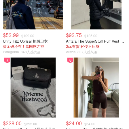
$53.99
$93.75
$109.00
$125.00
Unity Fitz Uprisal 抓绒卫衣
Aritzia The SuperStuff Puff Vest 轻盈亮面马甲
黄金码还在！氛围感之神
2xs有货 轻便不压身
Patagonia
848人感兴趣
Aritzia
807人感兴趣
7
8
$328.00
$24.00
$395.00
$64.00