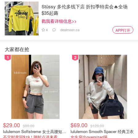
Stüssy 多伦多线下店 折扣季特卖会🔥全场
$35起薅
戳我看详细信息>>
4
dealmoon.ca
APP打开
大家都在抢
1
2
$29.00
$69.00
$88.00
$128.00
lululemon Softstreme 女士高腰短裤 10cm
lululemon Smooth Spacer 经典卫衣
不定时变回$19！随时点进来看
女生穿出oversized风