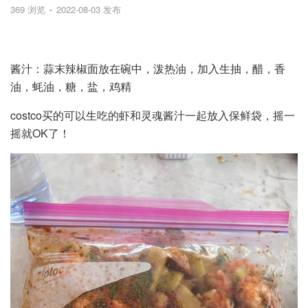
369 浏览
2022-08-03 发布
酱汁：蒜末辣椒面放在碗中，泼热油，加入生抽，醋，香
油，蚝油，糖，盐，鸡精
costco买的可以生吃的虾和灵魂酱汁一起放入保鲜袋，摇一
摇就OK了！