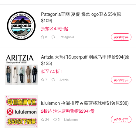
Patagonia官网 夏促 爆款logo卫衣$54(原
$109)
折扣区4.9折起
8
Patagonia
APP打开
Aritzia 大热门Superpuff 羽绒马甲降价$94(原
$125)
低至7.5折！
7
Aritzia
APP打开
lululemon 捡漏推荐🔥藏蓝棒球帽$19(原$38)
2折起 泡沫蓝鸭舌帽$29补货
24
5
lululemon
APP打开