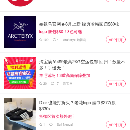
始祖鸟官网🔥8月上新 经典冷帽回归$80收
logo 腰包$60！3色可选
109
4
Arc'teryx 始祖鸟
APP打开
淘宝满￥499最高2KG空运包邮 回归！数量不
多！手慢无！
羊毛返场！3重高额保障叠加
20
17
淘宝网
APP打开
Dior 也能打折买？老花logo 丝巾$277(原
$330)
折扣区首次额外8折！
1
Suit Negozi
APP打开