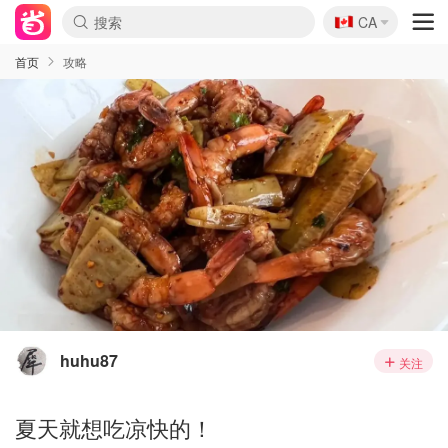
🇨🇦
CA
首页
攻略
huhu87
关注
夏天就想吃凉快的！