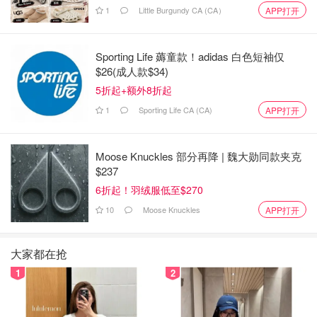
1
Little Burgundy CA (CA）
APP打开
Sporting Life 薅童款！adidas 白色短袖仅
$26(成人款$34)
5折起+额外8折起
1
Sporting Life CA (CA)
APP打开
Moose Knuckles 部分再降 | 魏大勋同款夹克
$237
6折起！羽绒服低至$270
10
Moose Knuckles
APP打开
大家都在抢
1
2