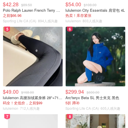
$42.28
$54.00
$89.50
$108.00
Polo Ralph Lauren French Terry 女童连帽卫衣 7-16码
lululemon City Essentials 肩背包 4L
之前$66.96
热卖！库存紧张
Sporting Life CA (CA)
894人感兴趣
lululemon
803人感兴趣
5
6
$49.00
$299.94
$168.00
$600.00
lululemon 高腰加绒紧身裤 28"≈71cm 5个口袋
Arc'teryx Beta SL 男士夹克 黑色
码全！史低价，之前$99
5折 蹲补
lululemon
712人感兴趣
Sporting Life CA (CA)
605人感兴趣
7
8