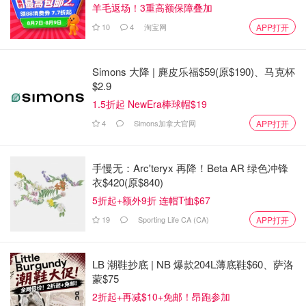
羊毛返场！3重高额保障叠加
10
4
淘宝网
APP打开
Simons 大降 | 麂皮乐福$59(原$190)、马克杯
$2.9
1.5折起 NewEra棒球帽$19
4
Simons加拿大官网
APP打开
手慢无：Arc'teryx 再降！Beta AR 绿色冲锋
衣$420(原$840)
5折起+额外9折 连帽T恤$67
19
Sporting Life CA (CA)
APP打开
LB 潮鞋抄底 | NB 爆款204L薄底鞋$60、萨洛
蒙$75
2折起+再减$10+免邮！昂跑参加