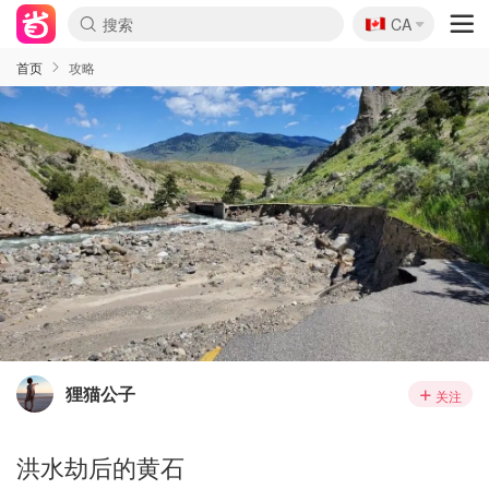
🇨🇦
CA
首页
攻略
狸猫公子
关注
洪水劫后的黄石