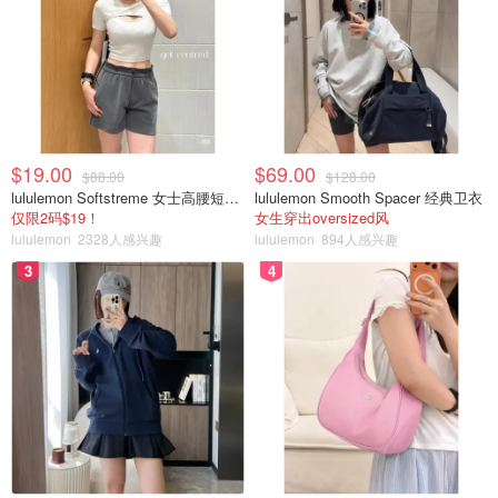
$19.00
$69.00
$88.00
$128.00
lululemon Softstreme 女士高腰短裤 10cm
lululemon Smooth Spacer 经典卫衣
仅限2码$19！
女生穿出oversized风
lululemon
2328人感兴趣
lululemon
894人感兴趣
3
4