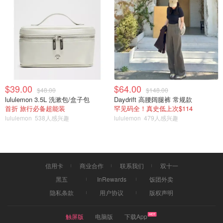
黄石公园自从6月13日关闭到现在大部分区域都已经开放，
不过猛犸热泉以北加德纳河沿岸的89号公路被完全冲毁，导
$39.00
$64.00
$48.00
$148.00
致北入口和猛犸热泉之间的道路中断，泥石流带来的碎石
lululemon 3.5L 洗漱包/盒子包
Daydrift 高腰阔腿裤 常规款
首折 旅行必备超能装
罕见码全！真史低上次$114
块、倒伏的树木覆盖了道路。目前重开时间还无法确定！
lululemon
538人感兴趣
lululemon
479人感兴趣
信用卡
商业合作
联系我们
双十一
黑五
InRewards
饭团外卖
隐私条款
用户协议
版权声明
触屏版
电脑版
下载App