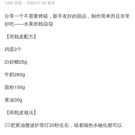
1093 浏览
2022-07-04 发布
分享一个不需要烤箱，新手友好的甜品，制作简单而且非常
好吃——水果班戟😋😋
【班戟皮配方】
鸡蛋2个
白砂糖25g
牛奶260g
面粉100g
黄油30g
【班戟皮做法】
👉🏻把黄油微波炉里叮20秒左右，或者隔热水融化都可以