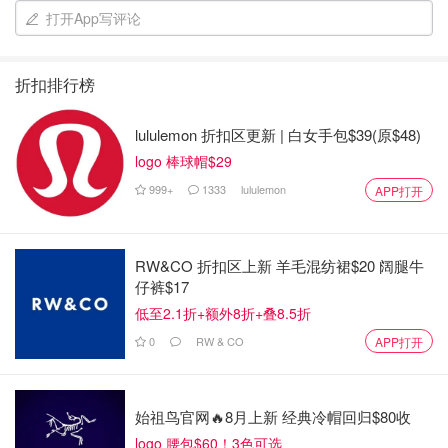
打开App写评论
折扣排行榜
lululemon 折扣区更新 | 白女手包$39(原$48)
logo 棒球帽$29
999+
1333
lululemon
APP打开
RW&CO 折扣区上新 羊毛混纺裙$20 阔腿牛
仔裤$17
低至2.1折+额外8折+叠8.5折
0
RW & CO
APP打开
始祖鸟官网🔥8月上新 经典冷帽回归$80收
logo 腰包$60！3色可选