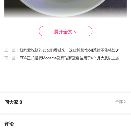
👉🏻找一个大小合适的不粘平底锅，和大小合适的勺，每次
展开全文
将一定量的面糊倒入锅中，转动锅让面糊均匀铺在平底锅
上，用
小火
加热，
单面单面单面煎！！
过一会儿会有小气
泡，再等一会儿饼皮就能脱落了，直接倒扣在盘子里，放凉
上一篇：
纽约爱吃辣的友友们看过来！这些川菜馆/湘菜馆不能错过🌶️
备用
下一篇：
FDA正式授权Moderna及辉瑞新冠疫苗用于6个月大及以上的婴幼儿
问大家
0
全部
评论