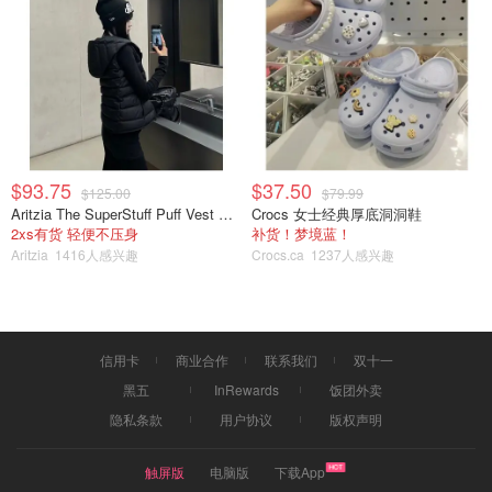
$93.75
$37.50
$125.00
$79.99
Aritzia The SuperStuff Puff Vest 轻盈亮面马甲
Crocs 女士经典厚底洞洞鞋
2xs有货 轻便不压身
补货！梦境蓝！
Aritzia
1416人感兴趣
Crocs.ca
1237人感兴趣
码文达人
甜品DIY
信用卡
商业合作
联系我们
双十一
黑五
InRewards
饭团外卖
隐私条款
用户协议
版权声明
触屏版
电脑版
下载App