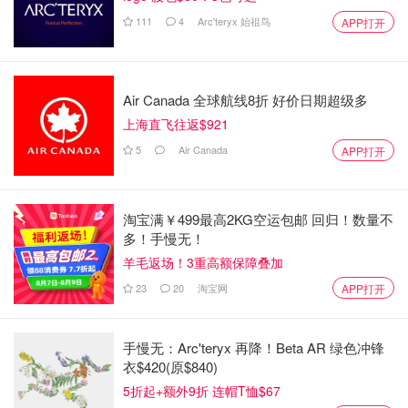
111
4
Arc'teryx 始祖鸟
APP打开
Air Canada 全球航线8折 好价日期超级多
上海直飞往返$921
5
Air Canada
APP打开
【班戟馅配方】
淘宝满￥499最高2KG空运包邮 回归！数量不
奶油230g
多！手慢无！
羊毛返场！3重高额保障叠加
白砂糖18g
23
20
淘宝网
APP打开
水果切块（芒果🥭，草莓🍓，菠萝🍍，猕猴桃🥝我都试了，
味道都不错！）
手慢无：Arc'teryx 再降！Beta AR 绿色冲锋
【做法】
衣$420(原$840)
5折起+额外9折 连帽T恤$67
👉🏻将白砂糖放进奶油里，打发至打蛋器提起来有一个直立