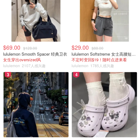
$69.00
$29.00
$128.00
$88.00
这是我第一次包的照片，包的有点丑😂😂
lululemon Smooth Spacer 经典卫衣
lululemon Softstreme 女士高腰短裤 10cm
女生穿出oversized风
不定时变回$19！随时点进来看
lululemon
2107人感兴趣
lululemon
1785人感兴趣
3
4