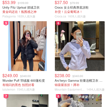
$53.99
$37.50
$109.00
$79.99
Unity Fitz Uprisal 抓绒卫衣
Crocs 女士经典厚底凉鞋
黄金码还在！氛围感之神
补货！云朵葡萄冰！
Patagonia
1639人感兴趣
Crocs.ca
1608人感兴趣
【小Tips】
5
6
👉🏻我的平底锅直径是6寸的，做出来的饼皮稍微有点小，建
议选直径7寸左右的，饼皮大一点会比较好包
👉🏻上述饼皮的配方大概能做12-14个左右的班戟皮，如果锅
更大一点可能会不一样，仅供参考
👉🏻如果🔥大了饼皮可能会有点焦（如下图👇🏻），包完可能
会不太好看，但是不会影响口感，所以不用担心哦☺️☺️
$249.00
$238.00
$348.00
$340.00
Wunder Puff 羽绒服 600蓬松度
Arc'teryx Gamma 轻量连帽卫衣 女款
有细闪的黑色 拍照好看
锦葵紫首折！蹲补
lululemon
1540人感兴趣
Mountain Equipment Company
1494人感兴趣
7
8