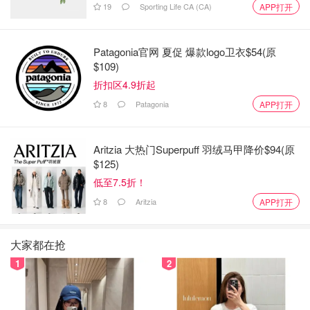
19
Sporting Life CA (CA)
APP打开
的尖尖角就可以了
👉🏻把饼皮和平底锅接触的面朝上，在皮中央加一层奶油，
Patagonia官网 夏促 爆款logo卫衣$54(原
然后加一层水果，再加一层奶油盖上水果，然后从四个方向
$109)
把饼皮折起来，放在盘子里，盖上保鲜膜，放冰箱冷藏2h以
折扣区4.9折起
上
8
Patagonia
APP打开
Aritzia 大热门Superpuff 羽绒马甲降价$94(原
$125)
低至7.5折！
8
Aritzia
APP打开
大家都在抢
1
2