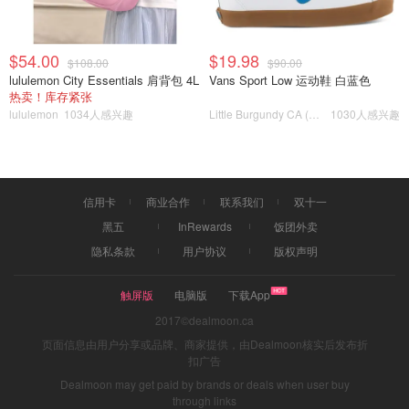
$54.00
$19.98
$108.00
$90.00
lululemon City Essentials 肩背包 4L
Vans Sport Low 运动鞋 白蓝色
热卖！库存紧张
lululemon
1034人感兴趣
Little Burgundy CA (CA）
1030人感兴趣
特别这次战争爆发可以看得出来，沙特阿拉伯也不买美国的
账，现在要跟俄罗斯和中国以人民币来计价。美国的战略中
心要从中东抽身进到印太地区，超发货币带来了通货膨胀，
还带来了一个副产品就是贫富差距加大。
信用卡
商业合作
联系我们
双十一
黑五
InRewards
饭团外卖
隐私条款
用户协议
版权声明
触屏版
电脑版
下载App
2017©dealmoon.ca
页面信息由用户分享或品牌、商家提供，由Dealmoon核实后发布折
扣广告
Dealmoon may get paid by brands or deals when user buy
through links