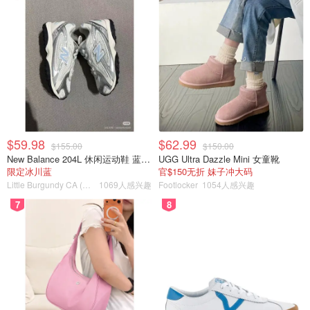
现在全球贸易美元计价率也从高达将近80%到现在的60%
了。排在第二位的是欧元，也不是那么好，曾经兴旺过，始
终是在20%左右徘徊。
$59.98
$62.99
$155.00
$150.00
New Balance 204L 休闲运动鞋 蓝银色
UGG Ultra Dazzle Mini 女童靴
限定冰川蓝
官$150无折 妹子冲大码
Little Burgundy CA (CA）
1069人感兴趣
Footlocker
1054人感兴趣
7
8