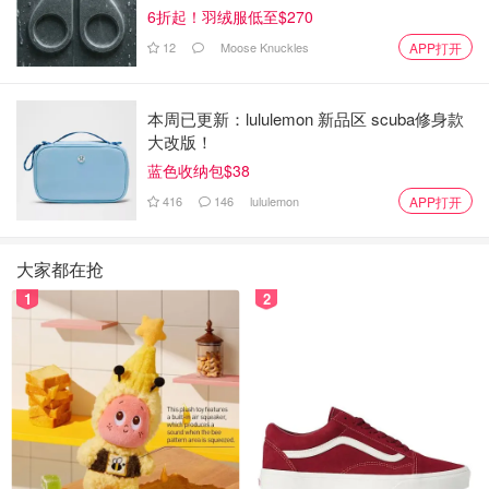
6折起！羽绒服低至$270
12
Moose Knuckles
APP打开
美国：
1、崛起：
确定美元地位的，是二战之后布雷顿森林体系的
本周已更新：lululemon 新品区 scuba修身款
建立，美元开始和黄金挂钩。
大改版！
蓝色收纳包$38
2、鼎盛：
随后美国的经济开始走上坡路，经济越来越好，
美元也替代了英镑成了新的世界储备货币，纽约也成了世界
416
146
lululemon
APP打开
金融中心。
大家都在抢
3、正在衰退？：
美国卷入了朝鲜战争、越战泥潭令债务节
1
2
节升高，美元的危机也随着战争接连爆发，美元贬值，黄金
每一天都在流失，国库快空了，所以后来尼克松希望让黄金
和美元脱钩，但因为突然没有锚定的黄金了，所以美元爆
贬，通货膨胀，浮动汇率的时代就来临了。1975~1980年美
国通胀水平已经达到将近15%的水平，一年加息加了10个多
点，利息高达20%多，直接把经济打趴在地上，经济又萧条
了3年。