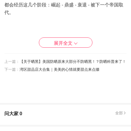
都会经历这几个阶段：崛起 - 鼎盛 - 衰退 - 被下一个帝国取
代。
荷兰帝国：
展开全文
1、崛起：
荷兰帝国是之前世界的霸主，他们兴盛的时期大
概是在1625~1780年代。
上一篇：
【关于晒黑】美国防晒原来大部分不防晒黑！？防晒科普来了！
下一篇：
湾区甜品店大合集｜美美的心情就要甜点来点缀
2、鼎盛：
鼎盛时期是在1650年。荷兰帝国当时是欧洲是最
富有的国家，首都阿姆斯特丹是当时的金融中心，荷兰盾相
当于是当时的世界储备货币，世界上第一家证券交易所就是
在荷兰1602年成立的。而今天的荷兰GDP按个人人头上
算，排名全球第13，是国民普遍非常富有的国家。
问大家
0
全部