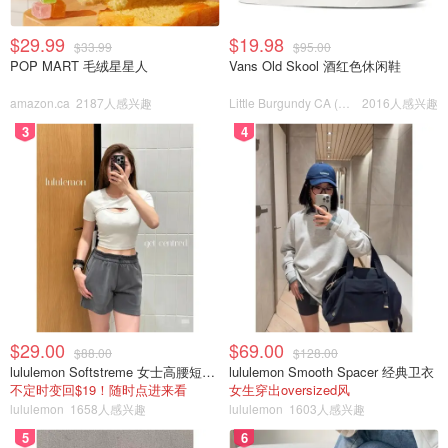
$29.99
$19.98
$33.99
$95.00
POP MART 毛绒星星人
Vans Old Skool 酒红色休闲鞋
amazon.ca
2187人感兴趣
Little Burgundy CA (CA）
2016人感兴趣
3
4
从1980年美国大萧条开始，经济就一直没有完全恢复元
气，再加上其他国家的崛起与竞争，美国GDP占全世界的
比例，从二战时期的40%下降到2020年的20%都不到。
$29.00
$69.00
$88.00
$128.00
lululemon Softstreme 女士高腰短裤 10cm
lululemon Smooth Spacer 经典卫衣
不定时变回$19！随时点进来看
女生穿出oversized风
lululemon
1658人感兴趣
lululemon
1603人感兴趣
5
6