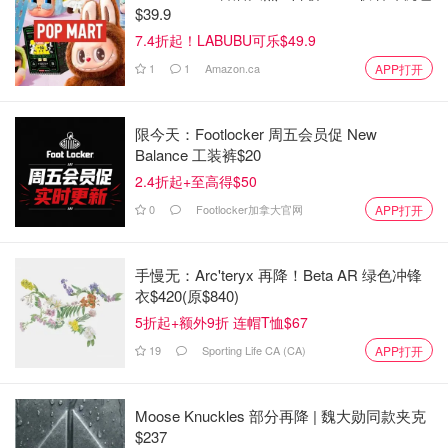
$39.9
融中心。英国的贸易占比达到了全球40%， GDP至少占了
7.4折起！LABUBU可乐$49.9
全球的20%。
1
1
Amazon.ca
APP打开
3、衰退：
英国在1900年之后开始没落了，英国债务扩张，
在二战过后，英镑直接贬值30%，1967年又贬值了14%。
限今天：Footlocker 周五会员促 New
Balance 工装裤$20
2.4折起+至高得$50
0
Footlocker加拿大官网
APP打开
手慢无：Arc'teryx 再降！Beta AR 绿色冲锋
衣$420(原$840)
5折起+额外9折 连帽T恤$67
19
Sporting Life CA (CA)
APP打开
4、被下一个帝国取代：
后来美国在军事经济政治上全面超
过英国，美元也越来越被青睐。
Moose Knuckles 部分再降 | 魏大勋同款夹克
$237