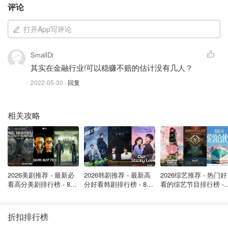
评论
打开App写评论
SmallDi
其实在金融行业!可以稳赚不赔的估计没有几人？
2022-05-30
· 回复
相关攻略
3、衰退：
后期荷兰开始衰退，它扩张版图导致债务增加。
2026美剧推荐 - 最新必
2026韩剧推荐 - 最新高
2026综艺推荐 - 热门好
看高分美剧排行榜 - 8月
分好看韩剧排行榜 - 8月
看的综艺节目排行榜 - 
4、被下一个帝国取代：
之后又遇到了外部强敌英国的竞
最新: 《​​足球教练 》第
最新：丁海寅《我的荒
月最新:《​​伦敦合伙人
四季回归！
糖恋爱 》上线❣️
回归啦
争，所以英国从1780年之后崛起成为了继荷兰之后的大英
折扣排行榜
帝国。