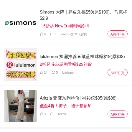
Simons 大降 | 麂皮乐福$59(原$190)、马克杯
$2.9
1.5折起 NewEra棒球帽$19
6
1
Simons加拿大官网
APP打开
lululemon 捡漏推荐🔥藏蓝棒球帽$19(原$38)
2折起 泡沫蓝鸭舌帽$29补货
24
5
lululemon
APP打开
Aritzia 亚麻系列特价| 衬衫仅$35(原$88)
低至4折！裤子、裙子都参加
3
Aritzia
APP打开