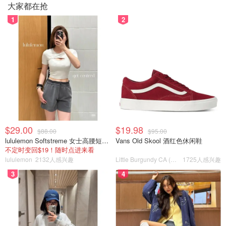
大家都在抢
1
2
$29.00
$19.98
$88.00
$95.00
lululemon Softstreme 女士高腰短裤 10cm
Vans Old Skool 酒红色休闲鞋
不定时变回$19！随时点进来看
lululemon
2132人感兴趣
Little Burgundy CA (CA）
1725人感兴趣
3
4