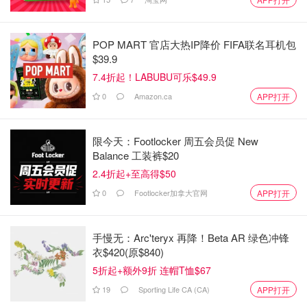
POP MART 官店大热IP降价 FIFA联名耳机包
$39.9
7.4折起！LABUBU可乐$49.9
0
Amazon.ca
APP打开
限今天：Footlocker 周五会员促 New
Balance 工装裤$20
2.4折起+至高得$50
0
Footlocker加拿大官网
APP打开
手慢无：Arc'teryx 再降！Beta AR 绿色冲锋
衣$420(原$840)
5折起+额外9折 连帽T恤$67
19
Sporting Life CA (CA)
APP打开