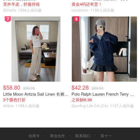
里外羊皮，舒服得很
黄金4码还有货！
Simons
1294人感兴趣
lululemon
1190人感兴趣
7
8
$58.80
$42.28
$98.00
$89.50
Little Moon Aritzia Sail Linen 长裤 麻织
Polo Ralph Lauren French Terry 女童连帽卫衣 7-16码
3个颜色打折
之前$66.96
Aritzia
1188人感兴趣
Sporting Life CA (CA)
1137人感兴趣
信用卡
商业合作
联系我们
双十一