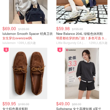
$69.00
$59.98
$128.00
$155.00
lululemon Smooth Spacer 经典卫衣
New Balance 204L 绿银色休闲鞋
女生穿出oversized风
明星都在穿的热门款！多色可选 3.8折
lululemon
1399人感兴趣
Little Burgundy CA (CA）
1299人感兴趣
5
6
$59.95
$49.00
$190.00
$88.00
女士棕色麂皮船鞋
Softstreme 女士高腰短裤 4英寸