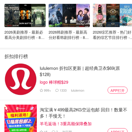
2026美剧推荐 - 最新必
2026韩剧推荐 - 最新高
2026综艺推荐 - 热门好
看高分美剧排行榜 - 8月
分好看韩剧排行榜 - 8月
看的综艺节目排行榜 - 
最新: 《​​足球教练 》第
最新：丁海寅《我的荒
月最新:《​​伦敦合伙人
四季回归！
糖恋爱 》上线❣️
回归啦
折扣排行榜
lululemon 折扣区更新 | 超经典卫衣$69(原
$128)
logo 棒球帽$29
999+
1333
lululemon
APP打开
淘宝满￥499最高2KG空运包邮 回归！数量不
多！手慢无！
羊毛返场！3重高额保障叠加
15
7
淘宝网
APP打开