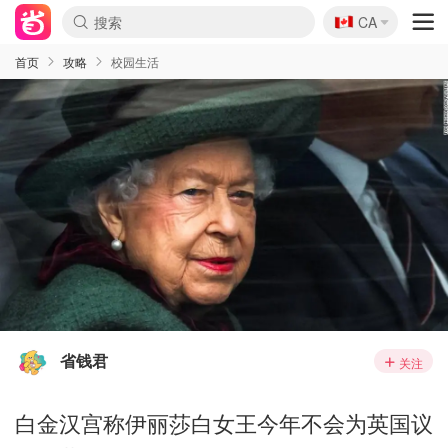
🇨🇦
CA
首页
攻略
校园生活
省钱君
关注
白金汉宫称伊丽莎白女王今年不会为英国议