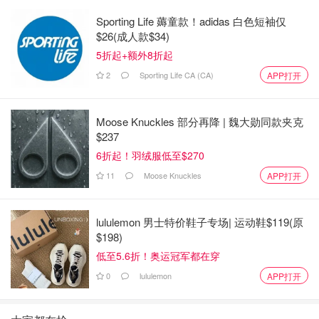
了也不是说必须12小时，你要是想提前吃也没有问题！
Sporting Life 薅童款！adidas 白色短袖仅
4. 关于这个糖的用量，我试了几次不同的量，首先说我个人
$26(成人款$34)
不爱吃甜的，所以我做的蛋糕肯定是往不怎么甜的方向走，
5折起+额外8折起
其次代糖的甜度比正常糖的甜度要高，这个具体高多少会在
2
Sporting Life CA (CA)
APP打开
你买的代糖的包装上有说明，所以我把代糖的量减的很低，
如果你用的是普通糖，你可能需要把这个糖的量✖️2。
Moose Knuckles 部分再降 | 魏大勋同款夹克
$237
其实就这些材料加起来随便烤烤都会很好吃，因为没有面粉
6折起！羽绒服低至$270
都是奶和蛋，所以口感是非常绵密了，而且也能保存好几
天。OK了，希望大家吃好喝好！
11
Moose Knuckles
APP打开
💛💛
lululemon 男士特价鞋子专场| 运动鞋$119(原
$198)
低至5.6折！奥运冠军都在穿
0
lululemon
APP打开
健康吃货