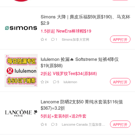
Simons 大降 | 麂皮乐福$59(原$190)、马克杯
$2.9
1.5折起 NewEra棒球帽$19
4
1
Simons加拿大官网
APP打开
lululemon 捡漏🔥 Softstreme 短裤4降仅
$19(原$88)
2折起 V领罗纹Tee$34(原$68)
24
5
lululemon
APP打开
2. 烤完后拿出来的状态是duang duang duang可以晃动的，
颜色也比较浅，冷却之后会回缩，有的人说回缩太过分了就
Lancome 防晒2支$50 菁纯水套装$116(值
$367)=3.2折
是烤的时间长了，我烤出来的回缩也是比较严重的，而且表
5折起+套装8折+送2件套
面还是裂的，不过我不是很介意，因为口感还是很好。
6
3
Lancome Canada 兰蔻加拿大官网
APP打开
3. 烤完等蛋糕室温冷却后放冰箱冷藏12个小时再吃，当然