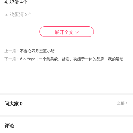
4. 鸡蛋 4个
5. 鸡蛋清 2个
6. 烘焙纸，实在没有烘焙纸用锡箔纸也行
展开全文
上一篇：
不走心四月空瓶小结
B: 🥣🥣步骤
下一篇：
Alo Yoga | 一个集美貌、舒适、功能于一体的品牌，我的运动衣橱已被它承包！
（预热烤箱到430华氏度）
1. cream cheese和糖一起打发到顺滑
2. 鸡蛋和蛋清先打散然后少量多次加到面糊中打发
3. 少量多次加入heavy whipping cream到面糊中打发
问大家
0
全部
4. 最好是过一下筛后再倒入烤盘
评论
5. 入烤箱中层20-25分钟