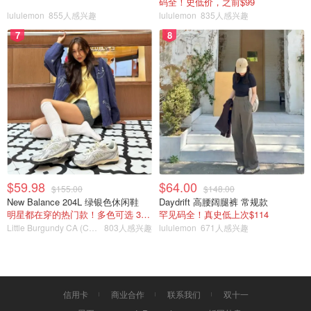
码全！史低价，之前$99
lululemon
855人感兴趣
lululemon
835人感兴趣
7
8
$59.98
$64.00
$155.00
$148.00
New Balance 204L 绿银色休闲鞋
Daydrift 高腰阔腿裤 常规款
明星都在穿的热门款！多色可选 3.8折
罕见码全！真史低上次$114
Little Burgundy CA (CA）
803人感兴趣
lululemon
671人感兴趣
信用卡
商业合作
联系我们
双十一