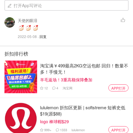
打开App写评论
C：❗️❗️注意事项
天使的眼泪
1. 我这个烤盘是正方形8''的，如果你用量减半的话可以用
2022-05-08
· 回复
0.8L的容器，或者用圆形6寸的烤盘。
(下图是0.8L，3.5cups，28oz的长形容器)
折扣排行榜
淘宝满￥499最高2KG空运包邮 回归！数量不
多！手慢无！
羊毛返场！3重高额保障叠加
12
4
淘宝网
APP打开
lululemon 折扣区更新 | softstreme 短裤史低
$19(原$88)
logo 棒球帽$29
999+
1333
lululemon
APP打开