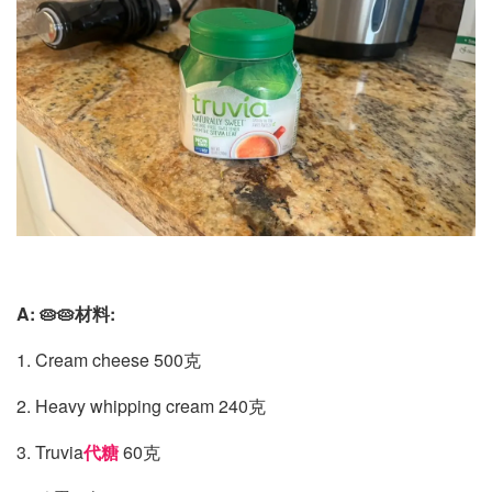
A: 🥧🥧材料:
1. Cream cheese 500克
2. Heavy whipping cream 240克
3. Truvia
代糖
60克