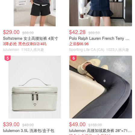
$29.00
$42.28
$88.00
$89.50
Softstreme 女士高腰短裤 4英寸
Polo Ralph Lauren French Terry 女童连帽卫衣 7-16码
3降必抢 黑色仅剩0/2/4码
之前$66.96
lululemon
1163人感兴趣
Sporting Life CA (CA)
1023人感兴趣
5
6
$39.00
$49.00
$48.00
$168.00
lululemon 3.5L 洗漱包/盒子包
lululemon 高腰加绒紧身裤 28"≈71cm 5个口袋