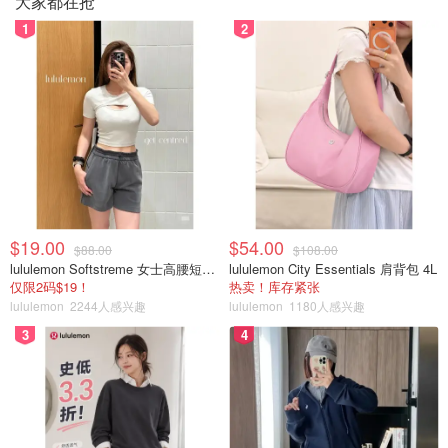
大家都在抢
1
2
$19.00
$54.00
$88.00
$108.00
lululemon Softstreme 女士高腰短裤 10cm
lululemon City Essentials 肩背包 4L
仅限2码$19！
热卖！库存紧张
lululemon
2244人感兴趣
lululemon
1180人感兴趣
3
4