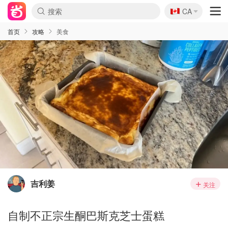
🇨🇦
CA
首页
攻略
美食
吉利姜
关注
自制不正宗生酮巴斯克芝士蛋糕