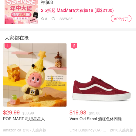
袖$63
2.5折起 MaxMara大衣$916 (原$2130)
8
SSENSE
APP打开
大家都在抢
1
2
4- 把土豆加入再加入生抽和老抽炒匀
5- 加入清水和冰糖盖上盖子大火烧开后转小火烧开
$29.99
$19.98
$33.99
$95.00
POP MART 毛绒星星人
Vans Old Skool 酒红色休闲鞋
amazon.ca
2187人感兴趣
Little Burgundy CA (CA）
2016人感兴趣