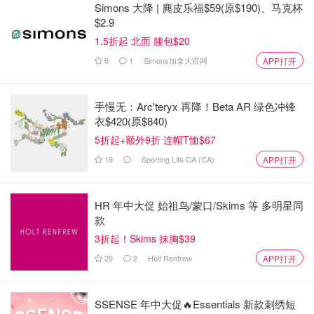
Simons 大降 | 麂皮乐福$59(原$190)、马克杯
$2.9
1.5折起 北面 腰包$20
6
1
Simons加拿大官网
APP打开
手慢无：Arc'teryx 再降！Beta AR 绿色冲锋
3- 把鸡放入煸炒均匀后加入黄迺
衣$420(原$840)
5折起+额外9折 连帽T恤$67
19
Sporting Life CA (CA)
APP打开
HR 年中大促 始祖鸟/蒙口/Skims 等 多明星同
款
3折起！Skims 抹胸$39
29
2
Holt Renfrew
APP打开
SSENSE 年中大促🔥Essentials 新款刺绣短