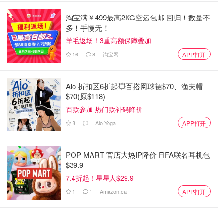
淘宝满￥499最高2KG空运包邮 回归！数量不
多！手慢无！
羊毛返场！3重高额保障叠加
16
8
淘宝网
APP打开
2- 热锅倒油，温油下豆辦酱，小葱和生姜爆香，出红油
Alo 折扣区6折起💥百搭网球裙$70、渔夫帽
$70(原$118)
百款参加 热门款补码降价
8
Alo Yoga
APP打开
POP MART 官店大热IP降价 FIFA联名耳机包
$39.9
7.4折起！星星人$29.9
1
1
Amazon.ca
APP打开