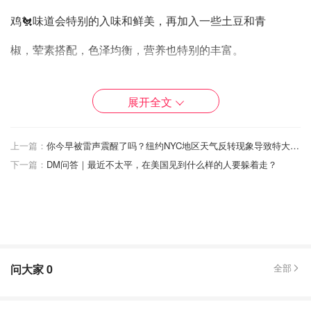
鸡🐔味道会特别的入味和鲜美，再加入一些土豆和青
椒，荤素搭配，色泽均衡，营养也特别的丰富。
展开全文
🌟🌟🌟 食材：
土鸡一只，青椒 100克，土豆 300克，油适量，黄酒 30
上一篇：
你今早被雷声震醒了吗？纽约NYC地区天气反转现象导致特大雷鸣
下一篇：
DM问答｜最近不太平，在美国见到什么样的人要躲着走？
克，葱适量
郫县豆辦酱1汤匙，生姜10克，冰糖15克，生抽一汤匙，
老抽一茶匙
问大家
0
全部
🌟🌟🌟 做法：