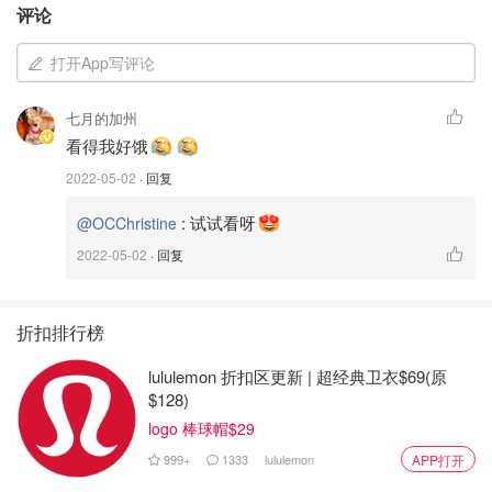
1- 土鸡斩块洗净，土豆去皮切块，青椒洗净后切块
评论
打开App写评论
七月的加州
看得我好饿
2022-05-02
· 回复
:
试试看呀
@OCChristine
2022-05-02
· 回复
折扣排行榜
lululemon 折扣区更新 | 超经典卫衣$69(原
$128)
logo 棒球帽$29
999+
1333
lululemon
APP打开