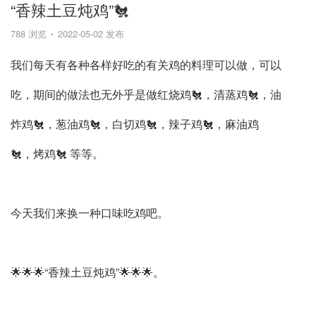
“香辣土豆炖鸡”🐔
788 浏览
2022-05-02 发布
我们每天有各种各样好吃的有关鸡的料理可以做，可以
吃，期间的做法也无外乎是做红烧鸡🐔，清蒸鸡🐔，油
炸鸡🐔，葱油鸡🐔，白切鸡🐔，辣子鸡🐔，麻油鸡
🐔，烤鸡🐔 等等。
今天我们来换一种口味吃鸡吧。
🌟🌟🌟“香辣土豆炖鸡”🌟🌟🌟。