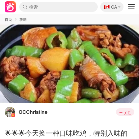
🇨🇦
CA
首页
攻略
OCChristine
关注
🌟🌟🌟今天换一种口味吃鸡，特别入味的