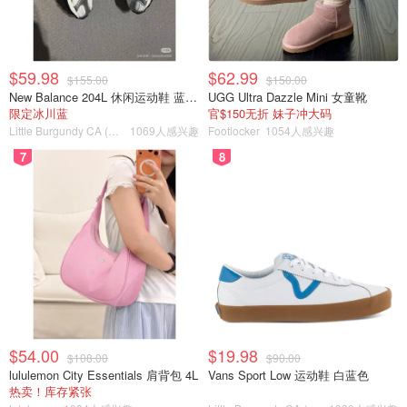
$59.98
$62.99
$155.00
$150.00
New Balance 204L 休闲运动鞋 蓝银色
UGG Ultra Dazzle Mini 女童靴
限定冰川蓝
官$150无折 妹子冲大码
Little Burgundy CA (CA）
1069人感兴趣
Footlocker
1054人感兴趣
7
8
美味可口的🌟 香辣土豆炖鸡肉🌟就完成✅啦
$54.00
$19.98
$108.00
$90.00
lululemon City Essentials 肩背包 4L
Vans Sport Low 运动鞋 白蓝色
最后再来一碗米饭，什么想法都没有了😋
热卖！库存紧张