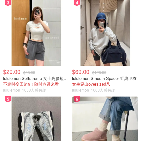
3
4
$29.00
$69.00
$88.00
$128.00
lululemon Softstreme 女士高腰短裤 10cm
lululemon Smooth Spacer 经典卫衣
不定时变回$19！随时点进来看
女生穿出oversized风
lululemon
1658人感兴趣
lululemon
1603人感兴趣
6- 之后转大火加入青椒收汁后熄火出锅
5
6