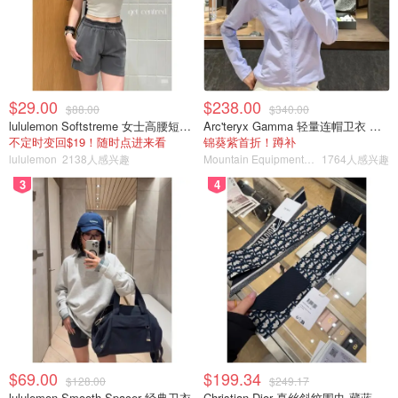
$29.00
$238.00
$88.00
$340.00
lululemon Softstreme 女士高腰短裤 10cm
Arc'teryx Gamma 轻量连帽卫衣 女款
不定时变回$19！随时点进来看
锦葵紫首折！蹲补
lululemon
2138人感兴趣
Mountain Equipment Company
1764人感兴趣
3
4
$69.00
$199.34
$128.00
$249.17
lululemon Smooth Spacer 经典卫衣
Christian Dior 真丝斜纹围巾 藏蓝米色