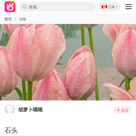
🇨🇦
CA
首页
攻略
胡萝卜哦哦
关注
石头