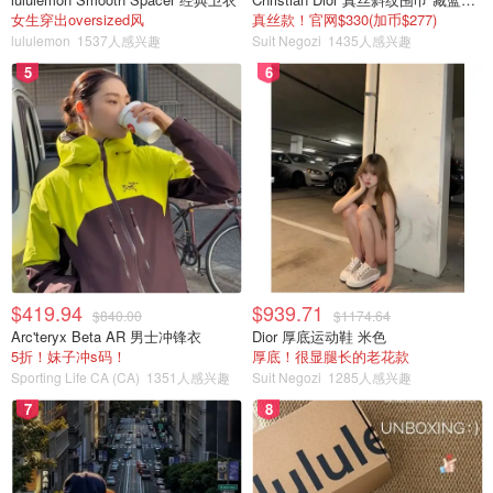
女生穿出oversized风
真丝款！官网$330(加币$277)
lululemon
1537人感兴趣
Suit Negozi
1435人感兴趣
5
6
$419.94
$939.71
$840.00
$1174.64
Arc'teryx Beta AR 男士冲锋衣
Dior 厚底运动鞋 米色
5折！妹子冲s码！
厚底！很显腿长的老花款
Sporting Life CA (CA)
1351人感兴趣
Suit Negozi
1285人感兴趣
7
8