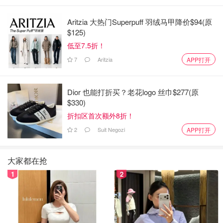
Aritzia 大热门Superpuff 羽绒马甲降价$94(原
$125)
低至7.5折！
7
Aritzia
APP打开
Dior 也能打折买？老花logo 丝巾$277(原
$330)
折扣区首次额外8折！
2
Suit Negozi
APP打开
大家都在抢
1
2