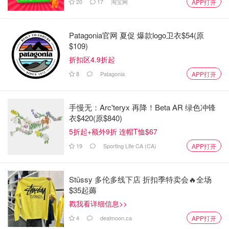
20
17
淘宝网
APP打开
Patagonia官网 夏促 爆款logo卫衣$54(原
$109)
折扣区4.9折起
8
Patagonia
APP打开
手慢无：Arc'teryx 再降！Beta AR 绿色冲锋
衣$420(原$840)
5折起+额外9折 连帽T恤$67
19
Sporting Life CA (CA)
APP打开
Stüssy 多伦多线下店 折扣季特卖会🔥全场
$35起薅
戳我看详细信息>>
4
dealmoon.ca
APP打开