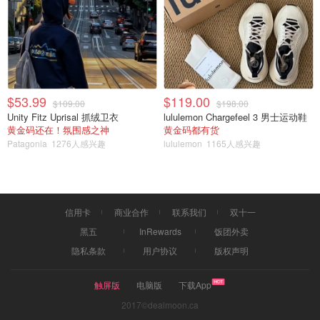
$53.99
$119.00
$109.00
$198.00
Unity Fitz Uprisal 抓绒卫衣
lululemon Chargefeel 3 男士运动鞋
黄金码还在！氛围感之神
黄金码都有货
Patagonia
1276人感兴趣
lululemon
1165人感兴趣
信用卡
商业合作
联系我们
双十一
黑五
InRewards
饭团外卖
隐私条款
用户协议
版权声明
触屏版
电脑版
下载App
2017©dealmoon.ca