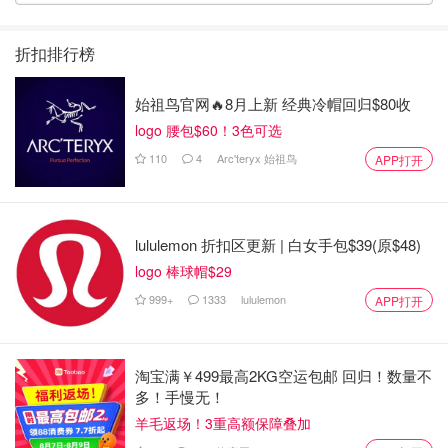
折扣排行榜
始祖鸟官网🔥8月上新 经典冷帽回归$80收
logo 腰包$60！3色可选
110
4
Arc'teryx 始祖鸟
APP打开
lululemon 折扣区更新 | 白女手包$39(原$48)
logo 棒球帽$29
999+
1333
lululemon
APP打开
淘宝满￥499最高2KG空运包邮 回归！数量不
多！手慢无！
羊毛返场！3重高额保障叠加