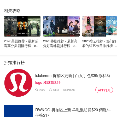
相关攻略
曼曼小咩
查看原帖
14
2026美剧推荐 - 最新必
2026韩剧推荐 - 最新高
2026综艺推荐 - 热门好
看高分美剧排行榜 - 8月
分好看韩剧排行榜 - 8月
看的综艺节目排行榜 - 
1️⃣SoKind 2️⃣Noodle&boo 3️⃣Bambo Nature 4️⃣Pipette
最新: 《​​足球教练 》第
最新：丁海寅《我的荒
月最新:《​​伦敦合伙人
四季回归！
糖恋爱 》上线❣️
回归啦
5️⃣EllaOla
...
去购买>>
折扣排行榜
lululemon 折扣区更新 | 白女手包$39(原$48)
自己动手补鞋底分享｜省钱又结实
logo 棒球帽$29
凭实力省钱，
@玛雅传说
手把手教你如何DIY补鞋底！
999+
1333
lululemon
APP打开
RW&CO 折扣区上新 羊毛混纺裙$20 阔腿牛
仔裤$17