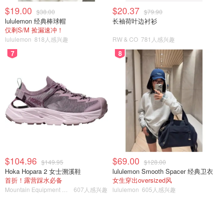
$19.00
$20.37
$38.00
$79.90
lululemon 经典棒球帽
长袖荷叶边衬衫
仅剩S/M 捡漏速冲！
lululemon
818人感兴趣
RW & CO
781人感兴趣
7
8
$104.96
$69.00
$149.95
$128.00
Hoka Hopara 2 女士溯溪鞋
lululemon Smooth Spacer 经典卫衣
首折！露营踩水必备
女生穿出oversized风
Mountain Equipment Company
607人感兴趣
lululemon
605人感兴趣