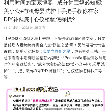
利用时间的宝藏博客 | 成分党宝妈必知❗欧
美小众+有机母婴洗护 | 手把手教你在家
DIY补鞋底 | 心仪植物怎样找?
1113 浏览
2022-04-25 发布
【第248期原创之星】来啦！不管是晒晒圈还是文章，只要
是优质内容统统有机会入选“原创之星”哟！另外君君悄悄告
诉你，使用活动标签 #
我要当原创之星
，更有机会上榜。一
起来看看本期有哪些精彩内容吧：“Podcast💫那些高效利用
时间的宝藏博客”；“成分党宝妈必知❗欧美小众+有机母婴洗
护”；“手把手教你在家DIY补鞋底”；“心仪植物怎样找?”等
等。