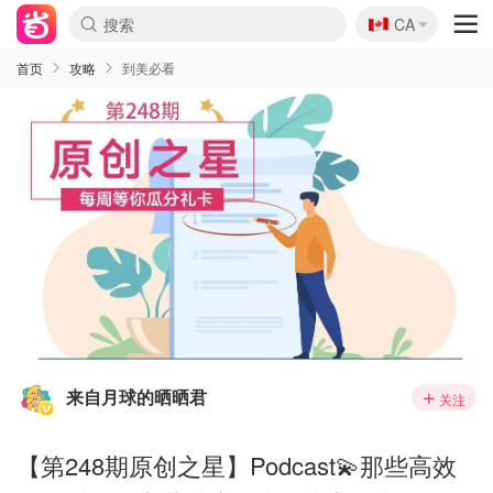
🇨🇦
CA
首页
攻略
到美必看
来自月球的晒晒君
关注
【第248期原创之星】Podcast💫那些高效