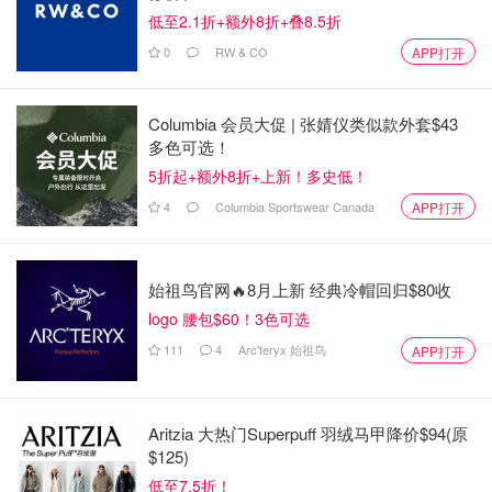
低至2.1折+额外8折+叠8.5折
0
RW & CO
APP打开
Columbia 会员大促 | 张婧仪类似款外套$43
多色可选！
5折起+额外8折+上新！多史低！
4
Columbia Sportswear Canada
APP打开
始祖鸟官网🔥8月上新 经典冷帽回归$80收
logo 腰包$60！3色可选
111
4
Arc'teryx 始祖鸟
APP打开
玛雅传说
查看原帖
21
Aritzia 大热门Superpuff 羽绒马甲降价$94(原
最近发现我平时常爱穿的鞋面还很漂亮，鞋底却磨平了，舍
$125)
不得丟，带去修鞋店问了一下，每双要$40美刀，于是买了
低至7.5折！
这种专业耐磨防滑鞋底和专业粘鞋的胶水Shoe goo， 花了几