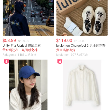
放弃）
$53.99
$119.00
$109.00
$198.00
Unity Fitz Uprisal 抓绒卫衣
lululemon Chargefeel 3 男士运动鞋
黄金码还在！氛围感之神
黄金码都有货
Patagonia
1486人感兴趣
lululemon
997人感兴趣
5
6