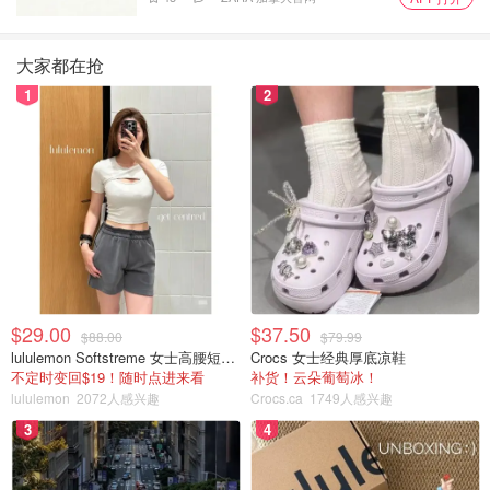
大家都在抢
1
2
懒兔点点点
查看原帖
14
有什么植物是你一直想种却买不到的吗？ 🤔
...
恭喜以上获奖用户，文章获得原创之星的用户奖励是$10购
物礼卡，晒晒圈获得原创之星的小伙伴来的奖励是$5购物礼
$29.00
$37.50
$88.00
$79.99
卡哟！
lululemon Softstreme 女士高腰短裤 10cm
Crocs 女士经典厚底凉鞋
不定时变回$19！随时点进来看
补货！云朵葡萄冰！
请以上获奖用户在4月29日前用注册APP的邮箱将你的用户
lululemon
2072人感兴趣
Crocs.ca
1749人感兴趣
名、姓名、电话、地址联系信息发邮件到
3
4
moments@dealmoon.com领取礼卡，君君会在4个工作日
内做出回复（此邮箱为唯一领奖方式，超时未领奖视为自动