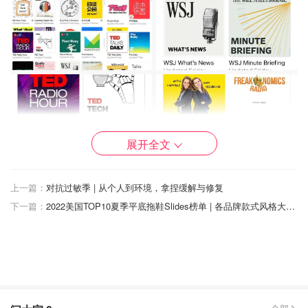
展开全文
上一篇：
对抗过敏季 | 从个人到环境，拿捏缓解与修复
下一篇：
2022美国TOP10夏季平底拖鞋Slides榜单 | 各品牌款式风格大推荐
是什么林呀
查看原帖
13
👀最早养成听Podcast的习惯 是在本科时候 当时为了提高英
语听力 每天都听The New York Times/WSJ/NPR 看TED演讲
视频 不仅能提高英语 还能拓宽自己的视野。后面也开始发现