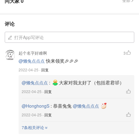
问大家
0
全部
越来越多好玩的博客 一起分享给大家～
...
成分党宝妈必知❗欧美小众+有机母婴洗护
评论
@曼曼小咩
的高颜值母婴洗护成分大解析，宝妈们快看过
打开App写评论
来！
起个名字好难啊
3
快来领奖🎉🎉🎉
@懒兔点点点
2022-04-25
· 回复
:
大家对我太好了（包括君君🤣）
@懒兔点点点
2022-04-25
· 回复
:
恭喜兔兔
@HonghongS
@懒兔点点点
2022-04-25
· 回复
7条相关评论