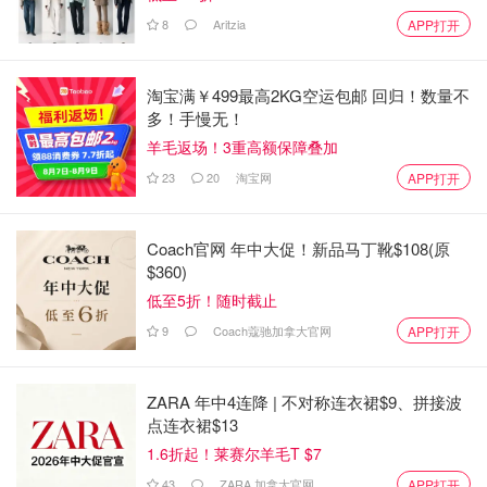
个小时补了4双鞋。
...
8
Aritzia
APP打开
心仪植物怎样找?
淘宝满￥499最高2KG空运包邮 回归！数量不
多！手慢无！
如何找到难以寻觅的心仪植物，
@懒兔点点点
给你提供超
羊毛返场！3重高额保障叠加
全checklist！
23
20
淘宝网
APP打开
Coach官网 年中大促！新品马丁靴$108(原
$360)
低至5折！随时截止
9
Coach蔻驰加拿大官网
APP打开
ZARA 年中4连降 | 不对称连衣裙$9、拼接波
点连衣裙$13
1.6折起！莱赛尔羊毛T $7
43
ZARA 加拿大官网
APP打开