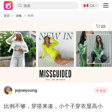
🇨🇦
CA
首页
攻略
时尚
22
jojowyoung
关注
比例不够，穿搭来凑，小个子穿衣显高小