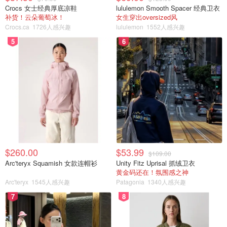
$49.00
购买
Crocs 女士经典厚底凉鞋
lululemon Smooth Spacer 经典卫衣
补货！云朵葡萄冰！
女生穿出oversized风
Crocs.ca
1726人感兴趣
lululemon
1552人感兴趣
Missguided US
5
6
Missguided - Blue Satin Drape Asymmetric
Strap Midi Dress
$55.00
购买
宽松拖地裤
想要改善比例，拖地裤也是必不可少的神器。大家不用担心
拖地设计会给整体穿搭带来累赘感，其实拖地的搭配原理和
高腰一个道理，就是在视觉上将下半身的色块面积
拉长
，遮
$260.00
$53.99
住脚面也相当显腿长。
$109.00
Arc'teryx Squamish 女款连帽衫
Unity Fitz Uprisal 抓绒卫衣
黄金码还在！氛围感之神
当然啦，
高腰+拖地=更加无敌
Arc'teryx
1545人感兴趣
Patagonia
1340人感兴趣
拖地款式，尤其是宽松/直筒版本的拖地裤会带来
上紧下松
7
8
的感觉，只需要配上修身的短T恤休闲感十足，还能很好地
拉长腿部线条。