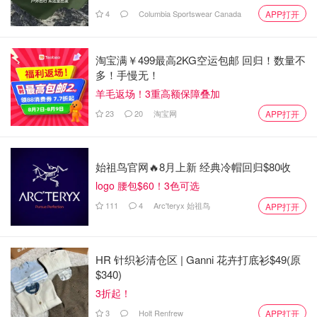
4
Columbia Sportswear Canada
APP打开
淘宝满￥499最高2KG空运包邮 回归！数量不
多！手慢无！
羊毛返场！3重高额保障叠加
23
20
淘宝网
APP打开
始祖鸟官网🔥8月上新 经典冷帽回归$80收
logo 腰包$60！3色可选
111
4
Arc'teryx 始祖鸟
APP打开
Missguided US
Missguided - Teal Co Ord Floral Ruched Frill
Mini Skirt
HR 针织衫清仓区 | Ganni 花卉打底衫$49(原
$43.00
购买
$340)
3折起！
Missguided US
3
Holt Renfrew
APP打开