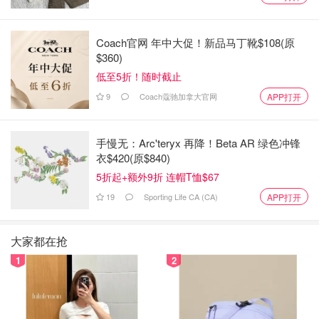
Missguided - Lilac Co Ord Plaid Mini Skirt
$36.00
购买
Coach官网 年中大促！新品马丁靴$108(原
$360)
高开叉
低至5折！随时截止
9
Coach蔻驰加拿大官网
APP打开
高开叉的穿搭又性感，又有效率，相当于直接将腿部用一种
若隐若现
的方式向上延伸拉长。相比直白的超短裤，超短
裙，高开叉会更有韵味。
手慢无：Arc'teryx 再降！Beta AR 绿色冲锋
衣$420(原$840)
说到高开叉，第一个想到的就是咱们中式旗袍，自由走动的
5折起+额外9折 连帽T恤$67
时候，将身体曲线含蓄又优雅地展现出来。
19
Sporting Life CA (CA)
APP打开
Missguided 这款绸面高开叉半身裙或者度假风高开叉连衣
裙，也能走出同样的效果。女孩子们穿它拍照的时候一定要
大家都在抢
委屈膝盖露出大腿线条哦，超级迷人~
1
2