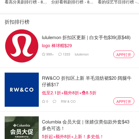
Milkmaid Top
看高分美剧排行榜 - 8月
分好看韩剧排行榜 - 8月
看的综艺节目排行榜 - 
最新: 《​​足球教练 》第
最新：丁海寅《我的荒
月最新:《​​伦敦合伙人
$49.00
购买
四季回归！
糖恋爱 》上线❣️
回归啦
折扣排行榜
Missguided US
Missguided - Tangerine WaffleEmbroidered
lululemon 折扣区更新 | 白女手包$39(原$48)
Cropped Hoodie
logo 棒球帽$29
$49.00
购买
999+
1333
lululemon
APP打开
Missguided US
Missguided - Rose Tie Front Milkmaid Crop
RW&CO 折扣区上新 羊毛混纺裙$20 阔腿牛
Top
仔裤$17
$36.00
购买
低至2.1折+额外8折+叠8.5折
还有这种
高腰绑带式
，略带法式风格，用蝴蝶结设计去缓冲
0
RW & CO
APP打开
了露腰的直白，会给人一种有小心机但相对含蓄的可爱感。
Columbia 会员大促 | 张婧仪类似款外套$43
多色可选！
5折起+额外8折+上新！多史低！