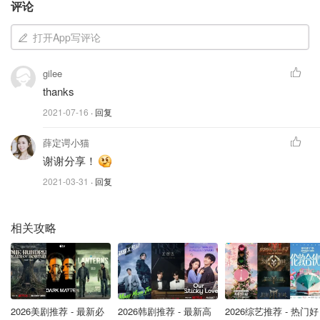
评论
上衣，衣摆在刚好
露出肚脐
的位置，不容担心走光问题，搭
配高腰裙裤都很合适。
打开App写评论
gilee
thanks
2021-07-16
· 回复
薛定谔小猫
谢谢分享！
2021-03-31
· 回复
相关攻略
Missguided US
Missguided - White Broderie Button Frill Hem
2026美剧推荐 - 最新必
2026韩剧推荐 - 最新高
2026综艺推荐 - 热门好