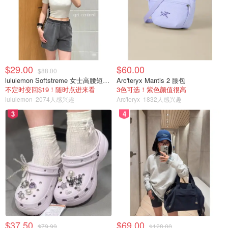
$29.00
$60.00
$88.00
lululemon Softstreme 女士高腰短裤 10cm
Arc'teryx Mantis 2 腰包
不定时变回$19！随时点进来看
3色可选！紫色颜值很高
lululemon
2074人感兴趣
Arc'teryx
1832人感兴趣
3
4
Missguided US
Missguided - Sand Bandage Thigh Slit Midi
Skirt
$55.00
购买
Missguided US
Missguided - Yellow Floral Half Button Midi
Tea Dress
$37.50
$69.00
$79.99
$128.00