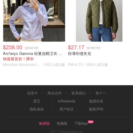
再搭配一双厚底老爹鞋，不仅秒增高，走路逛街也比高跟鞋
轻松太多。完全就是拖地裤绝佳好搭档。
$238.00
$27.17
$340.00
$189.90
Arc'teryx Gamma 轻量连帽卫衣 女款
轻薄绗缝夹克
锦葵紫首折！蹲补
Mountain Equipment Company
1182人感兴趣
RW & CO
1099人感兴趣
信用卡
商业合作
联系我们
双十一
黑五
InRewards
饭团外卖
隐私条款
用户协议
版权声明
触屏版
电脑版
下载App
2017©dealmoon.ca