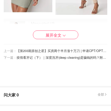
Missguided US
Missguided - Sage Bandage Zip Front Mini
展开全文
Skirt
$49.00
购买
上一篇：
【第203期原创之星】买房两个半月涨十万刀 | 申请CPT/OPT那些事 | 比特币骗局！| CVS Pfizer 打辉瑞疫苗 Not Priority | 北美猫咪领养干货分享
Missguided US
下一篇：
疫情看牙记（下）｜深度洗牙(deep cleaning)是骗钱的吗？附护牙真人示范！
Missguided - Sand Bandage High Waisted
Leggings
$68.00
购买
还有一种是
高腰上衣
，其实更应该说是露腰。露腰上衣以小
色块缩短了腰身长度，从而也能将上半身的视线更加集中，
问大家
0
全部
起到改善比例的效果。
对于咱们日常生活中，推荐选择短款设计但却不过分暴露的