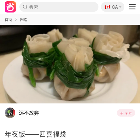
🇨🇦
CA
首页
攻略
远不放弃
关注
年夜饭——四喜福袋