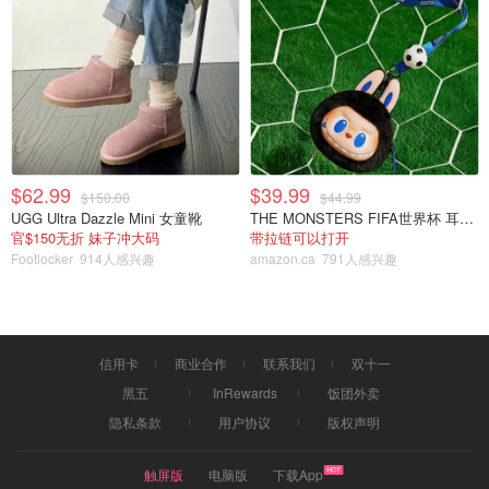
的，左边是原来的大小。
$62.99
$39.99
$150.00
$44.99
UGG Ultra Dazzle Mini 女童靴
THE MONSTERS FIFA世界杯 耳机包
官$150无折 妹子冲大码
带拉链可以打开
Footlocker
914人感兴趣
amazon.ca
791人感兴趣
信用卡
商业合作
联系我们
双十一
黑五
InRewards
饭团外卖
上锅蒸8分钟，吃的时候再拿出来包，以免风干。
隐私条款
用户协议
版权声明
触屏版
电脑版
下载App