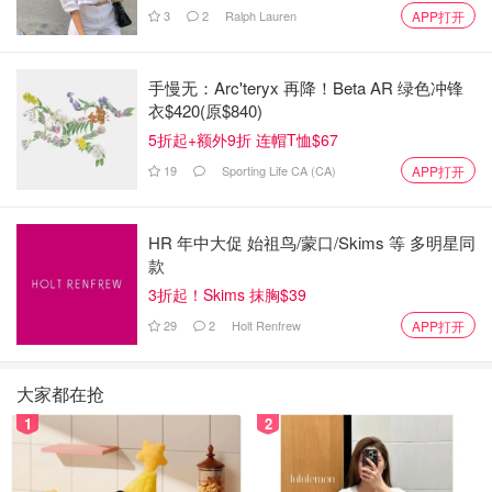
3
2
Ralph Lauren
APP打开
手慢无：Arc'teryx 再降！Beta AR 绿色冲锋
衣$420(原$840)
5折起+额外9折 连帽T恤$67
19
Sporting Life CA (CA)
APP打开
HR 年中大促 始祖鸟/蒙口/Skims 等 多明星同
款
3折起！Skims 抹胸$39
29
2
Holt Renfrew
APP打开
大家都在抢
1
2