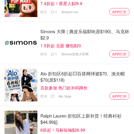
7.4折起！星星人$29.9
2
1
Amazon.ca
APP打开
Simons 大降 | 麂皮乐福$59(原$190)、马克杯
$2.9
1.5折起 北面 腰包$20
6
1
Simons加拿大官网
APP打开
Alo 折扣区6折起💥百搭网球裙$70、渔夫帽
$70(原$118)
百款参加 热门款补码降价
8
Alo Yoga
APP打开
2，饺子皮上抹一层油，再放一张饺子皮，然后一直这样操
Ralph Lauren 折扣区上新补货！经典衬衫
$44.99起
作。
6折起！马标短袖$26.99