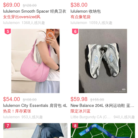
$69.00
$38.00
$128.00
lululemon Smooth Spacer 经典卫衣
lululemon 收纳包
用擀面杖擀开擀大。
女生穿出oversized风
有点像笔袋
lululemon
1368人感兴趣
lululemon
1059人感兴趣
5
6
$54.00
$59.98
$108.00
$155.00
lululemon City Essentials 肩背包 4L
New Balance 204L 休闲运动鞋 蓝银色
热卖！库存紧张
限定冰川蓝
lululemon
953人感兴趣
Little Burgundy CA (CA）
940人感兴趣
7
8
发现把饺子皮撑大很累，可能之前都没弄过。右边是撑大