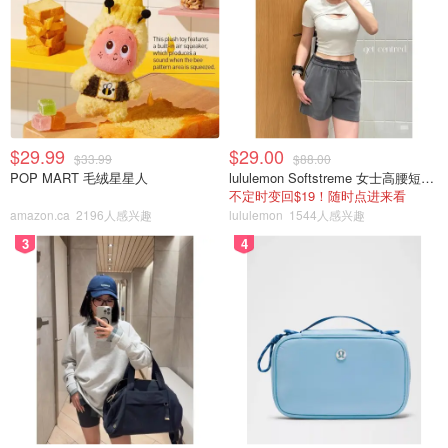
我用Walgreens买的纯菜油。
$29.99
$29.00
$33.99
$88.00
POP MART 毛绒星星人
lululemon Softstreme 女士高腰短裤 10cm
不定时变回$19！随时点进来看
amazon.ca
2196人感兴趣
lululemon
1544人感兴趣
3
4