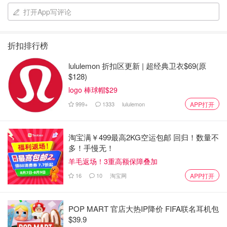
打开App写评论
折扣排行榜
lululemon 折扣区更新 | 超经典卫衣$69(原
$128)
logo 棒球帽$29
999+
1333
lululemon
APP打开
搅拌均匀腌制10分钟。（我换了火鸡肉，已经腌好的了）
淘宝满￥499最高2KG空运包邮 回归！数量不
多！手慢无！
羊毛返场！3重高额保障叠加
16
10
淘宝网
APP打开
POP MART 官店大热IP降价 FIFA联名耳机包
$39.9