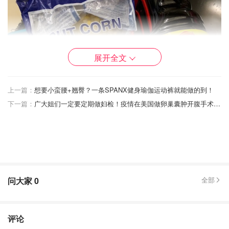
展开全文
上一篇：
想要小蛮腰+翘臀？一条SPANX健身瑜伽运动裤就能做的到！
下一篇：
广大姐们一定要定期做妇检！疫情在美国做卵巢囊肿开腹手术是什么体验？
鸡胸肉切小块，加适量盐和玉米淀粉，再加一勺酱油。
问大家
0
全部
评论