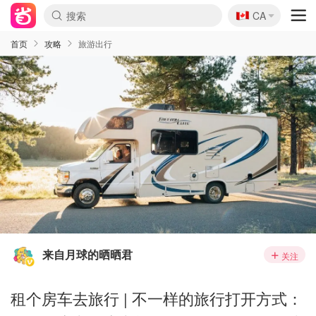
🇨🇦
CA
首页
攻略
旅游出行
来自月球的晒晒君
关注
租个房车去旅行 | 不一样的旅行打开方式：