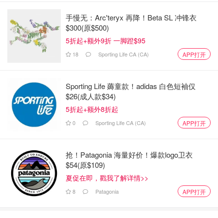
手慢无：Arc'teryx 再降！Beta SL 冲锋衣
$300(原$500)
5折起+额外9折 一脚蹬$95
18
Sporting Life CA (CA)
APP打开
Sporting Life 薅童款！adidas 白色短袖仅
$26(成人款$34)
图片为outdoorsy.com网站截图
5折起+额外8折起
很多人买了房车，但是使用率较低，所以会在闲的时候把自
0
Sporting Life CA (CA)
APP打开
己家的房车租出去。比如RVshare或者Outdoorsy这类网
站，可以查看你附近现有的房车信息。
抢！Patagonia 海量好价！爆款logo卫衣
$54(原$109)
在租用时，需要关注的就是车龄，车况，价格，还有是否允
夏促在即，戳我了解详情>>
许pet。私人房车很多都是车龄有点大，所以连带着内部装
8
Patagonia
APP打开
修或者干净程度都是一个考量的指标，但是价格会比较优
惠。