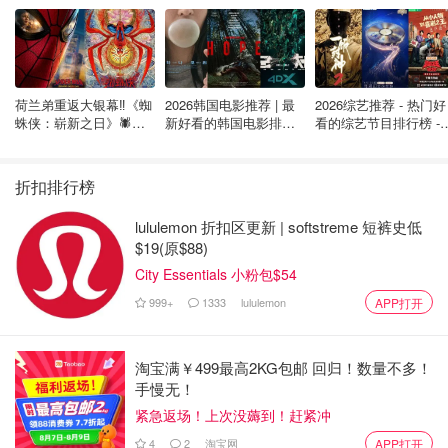
Dry Campground则没有电，但是一般会有可以给水箱
充水和排污的Dump Station
更多干货，请戳下方@麦乐迪在湾区 攻略：
荷兰弟重返大银幕‼️《蜘
2026韩国电影推荐 | 最
2026综艺推荐 - 热门好
蛛侠：崭新之日》🕷️北
新好看的韩国电影排行
看的综艺节目排行榜 - 
美热映中❣️阵容豪华✨🤩
榜，必看盘点！8月最
月最新:《​​披荆斩棘
带娃RV房车旅行全攻略
新！(持续更新）
2026》回归啦
折扣排行榜
lululemon 折扣区更新 | softstreme 短裤史低
麦乐迪在湾区
4.4w
17
$19(原$88)
City Essentials 小粉包$54
房车租赁
999+
1333
lululemon
APP打开
了解了关于房车的一些基本小知识后，你是否也开始对房车
旅行感兴趣呢？接下来我们一起看看美国主要的房车租赁渠
淘宝满￥499最高2KG包邮 回归！数量不多！
道：
手慢无！
紧急返场！上次没薅到！赶紧冲
企业专门管理的房车租用公司
4
2
淘宝网
APP打开