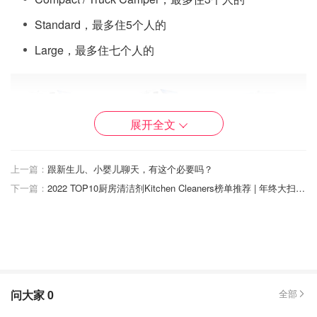
Standard，最多住5个人的
Large，最多住七个人的
展开全文
图片为cruiseamerica.com网站截图
上一篇：
跟新生儿、小婴儿聊天，有这个必要吗？
下一篇：
2022 TOP10厨房清洁剂Kitchen Cleaners榜单推荐 | 年终大扫除【厨房清洁好物】赶走霉菌重污，后悔没早点买！
房车里的能源
房车里的能源主要分为三样：丙烷(propane)，电，水。
丙烷：主要供应明火炉灶，热水器，暖气Furnace，冰
箱（没有连接110v电源时）的运作。如果丙烷用完
了，需要添加，可以搜索propane refill，寻找专门卖丙
问大家
0
全部
烷的地方。