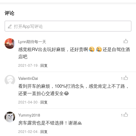
电：电的来源分为备用电源（auxiliary battery）、车载
评论
发电机（generator）、以及通过shore line连接的110v
外接电源。微波炉，空调，110v电源插座，一定需要
打开App写评论
车载发电机或者是外接电源才能运作。车内的所有灯都
可以通过备用电源运作。
Lynn期待每一天
感觉租RV出去玩好麻烦，还好贵啊
还是自驾住酒
水：来源分为车载水箱（water tank）、外接水源。
店吧
2021-07-19
· 回复
ValentinDai
1
看到开车的麻烦，100%打消念头，感觉肯定上不了路，
还要一直担心交通安全😂
2021-04-30
· 回复
Yummy2018
1
房车露营也是不错选择！谢谢🙏
2021-02-04
· 回复