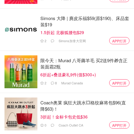
这类企业自己拥有房车，就像普通的租车公司一样，用户可
以上他们的网站选择自己想要的房车类型。
Simons 大降 | 麂皮乐福$59(原$190)、床品套
例如Cruise America，是北美最大的连锁房车公司，网点覆
装$19
盖了美国和加拿大许多城市。这类公司一般车的选择比较
1.5折起 北极狐腰包$29
多，车比较新，价格较低，有管理/客服团队。
2
Simons加拿大官网
APP打开
限今天：Murad 八哥薅羊毛 买2送9件🎁含正
装面霜2瓶
6折起+叠送豪礼9件(值$300+)
2
8
Murad Canada
APP打开
图片为cruiseamerica.com网站截图
Coach奥莱 疯狂大跳水💥格纹麻将包$96(直
降$63)！
私人房车租用
3折起！金标卡包史低$36
0
Coach Outlet CA
APP打开