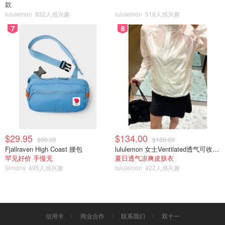
车旅行并不一定要住营地，毕竟有水箱能用水、有
款
generator发电机能发电、有propane能做饭用冰箱，而且机
lululemon
832人感兴趣
lululemon
518人感兴趣
动性也正是房车旅行的优点。但是如果是新手，或者带着宝
7
8
宝旅行的话，还是建议停驻在房车营地，比较安全可靠。
选择营地的时候，一定要注意营地提不提供各种hookups。
绝大部分房车营地都会提供partial hookups，一般指电和
水。部分提供full hookups，就是在电和水之外，还有排污
下水（sewer service）。建议如果是新手的话，还是要订
full hookups的营地！
$29.95
$134.00
$60.00
$188.00
Fjallraven High Coast 腰包
lululemon 女士Ventilated透气可收纳跑步夹克
罕见好价 手慢无
夏日透气凉爽皮肤衣
Simons
495人感兴趣
lululemon
422人感兴趣
信用卡
商业合作
联系我们
双十一