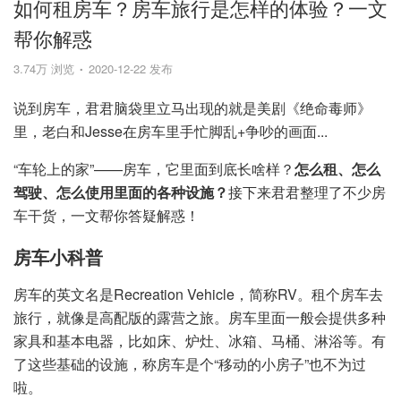
如何租房车？房车旅行是怎样的体验？一文
帮你解惑
3.74万 浏览
2020-12-22 发布
说到房车，君君脑袋里立马出现的就是美剧《绝命毒师》
里，老白和Jesse在房车里手忙脚乱+争吵的画面...
“车轮上的家”——房车，它里面到底长啥样？
怎么租、怎么
驾驶、怎么使用里面的各种设施？
接下来君君整理了不少房
车干货，一文帮你答疑解惑！
房车小科普
房车的英文名是Recreation Vehicle，简称RV。租个房车去
旅行，就像是高配版的露营之旅。房车里面一般会提供多种
家具和基本电器，比如床、炉灶、冰箱、马桶、淋浴等。有
了这些基础的设施，称房车是个“移动的小房子”也不为过
啦。