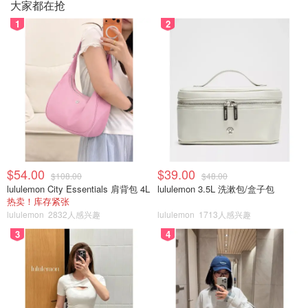
大家都在抢
一般来说房车的价格是按天+里程算，所以之后确定行程就
1
2
可以大致比较一下不同房车的价格。
更多干货，请戳下方@阿拉胖狗Pango麻麻 攻略：
北美租RV房车最全攻略+带狗（大型）
+旺季/淡季｜带着小房子和狗儿子周游
世界
阿拉胖狗Pango麻麻
5.2w
61
$54.00
$39.00
$108.00
$48.00
房车营地
lululemon City Essentials 肩背包 4L
lululemon 3.5L 洗漱包/盒子包
热卖！库存紧张
在上面的房车小科普部分有提到，对于新手来说，房车建议
lululemon
2832人感兴趣
lululemon
1713人感兴趣
不要随处停，比较推荐寻找评价较好的房车营地，这样如果
3
4
水箱空了、或者需要外接电源，都可以随时进行补充。那如
何选择房车营地？到了房车营地，要做哪些事呢？