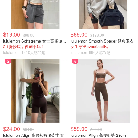
$19.00
$69.00
$88.00
$128.00
lululemon Softstreme 女士高腰短裤 10cm
lululemon Smooth Spacer 经典卫衣
2.1折抄底，仅剩小码！
女生穿出oversized风
lululemon
1410人感兴趣
lululemon
996人感兴趣
5
6
图片来自于@unsplash，版权属于原作者
看好营地是否提供hookups
在确定旅游地点之后，直接google搜索地名+RV
$24.00
$59.00
$64.00
$68.00
Campground，就会搜索到附近可用的房车营地了。其实房
lululemon Align 高腰短裤 8英寸 女
lululemon Align 高腰短裤 28cm