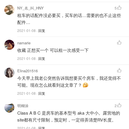
NY_名_叫_HNY
5
租车的话配件没必要买，买车的话…需要的也不止这些
配件…
2021-01-08
· 回复
图片来自于@happilyrv.com，版权属于原作者
namarie
房车的三大Tank
收藏 正想买一个 可以租一次感受一下
自带水箱(Clear Water Tank)：在没有外接水源的情况
2021-01-08
· 回复
下，厨房用水、洗手间用水、洗澡用水都来自这个
Elina201516
Tank
今天早上我老公突然告诉我想要买个房车，我还觉得不
灰水箱(Gray Water Tank)：用来存放除了冲马桶以外的
可能。现在怎么就看到这文章了？
所有污水，如洗手、洗菜、洗澡等等之类的水
2021-01-08
· 回复
污水箱(Black Water Tank)：也叫Sewage Water Tank
明糊涂
2
了，用来存放冲马桶的污水。
Class A B C 是房车的基本型号 aka 大中小。露营地的
site都有尺寸限制，预定时，一定得弄清楚RV长度。
每个水箱都有自己的容量感应器，方便随时查看容量。
2021-01-08
· 回复