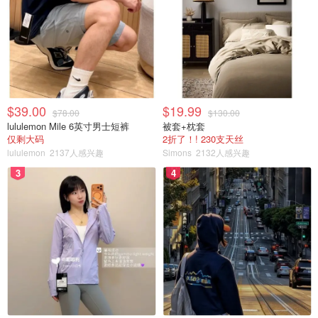
$39.00
$19.99
$78.00
$130.00
lululemon Mile 6英寸男士短裤
被套+枕套
仅剩大码
2折了！! 230支天丝
lululemon
2137人感兴趣
Simons
2132人感兴趣
3
4