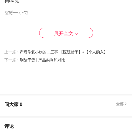
糖50克
淀粉一小勺
鸡蛋🥚一个
展开全文
做法：
1.菠萝切丁和糖一起放入不粘锅，小火炒到粘稠
上一篇：
产后修复小物的二三事 【医院赠予】+【个人购入】
下一篇：
刷酸干货 | 产品实测和对比
2.加入一小勺淀粉继续翻炒一小会儿
3.盛出放凉
4.酥皮擀薄擀成长方形，切掉多余的边角料
5.把擀薄的酥皮等分成四份，用叉子在上面均匀的扎一些小
问大家
0
全部
孔
6.把放凉的菠萝馅放入酥皮正中，对折包上
评论
7.包好后用叉子按压一下四边，用小刀在表面划三刀