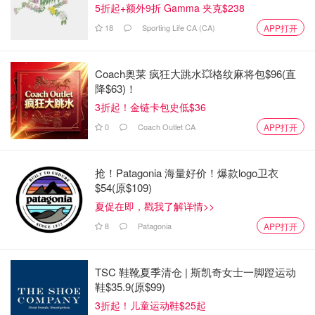
5折起+额外9折 Gamma 夹克$238
18
Sporting Life CA (CA)
APP打开
Coach奥莱 疯狂大跳水💥格纹麻将包$96(直
降$63)！
3折起！金链卡包史低$36
0
Coach Outlet CA
APP打开
抢！Patagonia 海量好价！爆款logo卫衣
$54(原$109)
夏促在即，戳我了解详情>>
8
Patagonia
APP打开
TSC 鞋靴夏季清仓 | 斯凯奇女士一脚蹬运动
鞋$35.9(原$99)
3折起！儿童运动鞋$25起