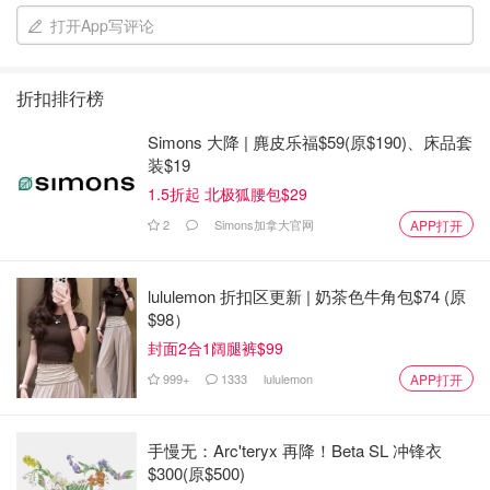
打开App写评论
8.刷上全蛋液
9.烤箱190度烤15分钟
折扣排行榜
Simons 大降 | 麂皮乐福$59(原$190)、床品套
装$19
1.5折起 北极狐腰包$29
2
Simons加拿大官网
APP打开
lululemon 折扣区更新 | 奶茶色牛角包$74 (原
$98）
封面2合1阔腿裤$99
999+
1333
lululemon
APP打开
手慢无：Arc'teryx 再降！Beta SL 冲锋衣
$300(原$500)