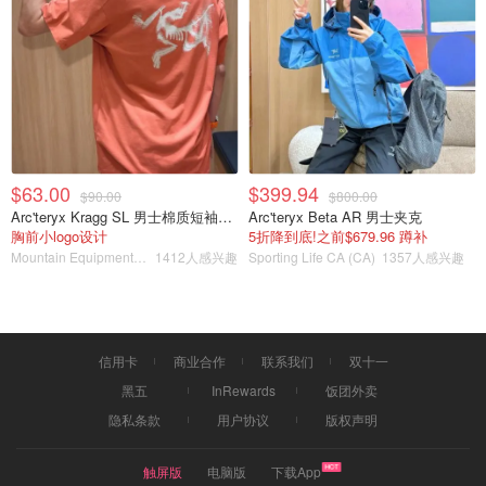
$63.00
$399.94
$90.00
$800.00
Arc'teryx Kragg SL 男士棉质短袖T恤
Arc'teryx Beta AR 男士夹克
胸前小logo设计
5折降到底!之前$679.96 蹲补
Mountain Equipment Company
1412人感兴趣
Sporting Life CA (CA)
1357人感兴趣
信用卡
商业合作
联系我们
双十一
黑五
InRewards
饭团外卖
隐私条款
用户协议
版权声明
触屏版
电脑版
下载App