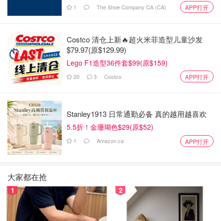
1
The Shoe Company CA (CA)
APP打开
Costco 清仓上新🔥超火米菲造型儿童沙发
$79.97(原$129.99)
Lego F1造型36件套$99(原$159)
20
3
Costco
APP打开
Stanley1913 日常通勤必备 真的越用越喜欢
5.5折！金珊瑚色$29(原$52)
1
Amazon.ca
APP打开
大家都在抢
1
2