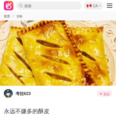
🇨🇦
CA
首页
攻略
考拉623
关注
永远不嫌多的酥皮