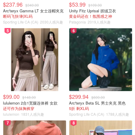
$237.96
$53.99
$340.00
$109.00
Arc'teryx Gamma LT 女士连帽夹克
Unity Fitz Uprisal 抓绒卫衣
断码飞快!剩XL码
黄金码还在！氛围感之神
Sporting Life CA (CA)
2030人感兴趣
Patagonia
2019人感兴趣
5
6
$99.00
$299.94
$148.00
$600.00
lululemon 2合1宽腿连体裤 女款
Arc'teryx Beta SL 男士夹克 黑色
还可作为抹胸裤穿
5折 剩XL码
lululemon
1831人感兴趣
Sporting Life CA (CA)
1788人感兴趣
7
8