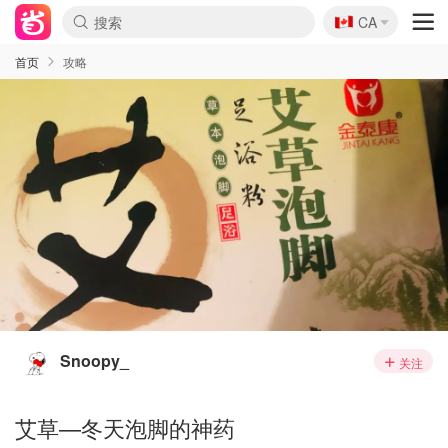
🇨🇦
CA
首页
攻略
Snoopy_
关注
艾草—冬天泡脚的神药