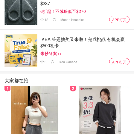
$237
6折起！羽绒服低至$270
12
Moose Knuckles
APP打开
还有从eBay买的艾叶，艾叶会比较麻烦，需要煮开再滤
水，掺冷水。过程比较麻烦，其实建议直接买艾草包。
IKEA 答题抽奖又来啦！完成挑战 有机会赢
$500礼卡
来抄答案>>
6
Ikea Canada
APP打开
大家都在抢
1
2