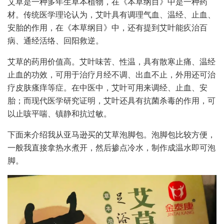
艾草是一种多年生草本植物，在《本草纲目》中是一种药
材。传统医学理论认为，艾叶具有调理气血、温经、止血、
安胎的作用，在《本草纲目》中，还有提到艾叶能疚治百
病、通经活络、回阳救逆。
艾草的药用价值高。艾叶味苦、性温，具有散寒止痛、温经
止血的功效，可用于治疗月经不调、出血不止，外用还可治
疗皮肤瘙痒等症。在中医中，艾叶可用来调经、止血、安
胎；而现代医学研究证明，艾叶还具有抗菌杀毒的作用，可
以止咳平喘、镇静和抗过敏。
下面来介绍我从亚马逊买的艾草泡脚包。泡脚包比较方便，
一般我直接拿热水煮开，然后掺点冷水，制作成温水即可泡
脚。