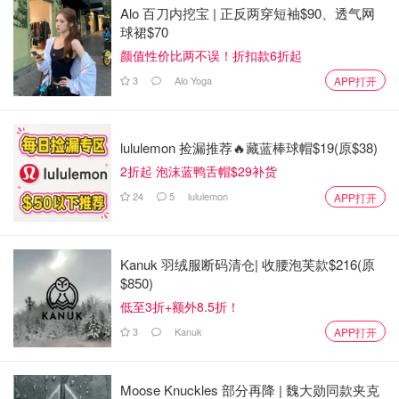
Alo 百刀内挖宝 | 正反两穿短袖$90、透气网
球裙$70
颜值性价比两不误！折扣款6折起
3
Alo Yoga
APP打开
lululemon 捡漏推荐🔥藏蓝棒球帽$19(原$38)
2折起 泡沫蓝鸭舌帽$29补货
24
5
lululemon
APP打开
Kanuk 羽绒服断码清仓| 收腰泡芙款$216(原
$850)
低至3折+额外8.5折！
3
Kanuk
APP打开
Moose Knuckles 部分再降 | 魏大勋同款夹克