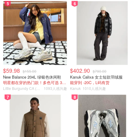
5
6
$59.98
$402.90
$155.00
$790.00
New Balance 204L 绿银色休闲鞋
Kanuk Calixa 女士短款羽绒服
明星都在穿的热门款！多色可选 3.8折
能穿到 -20C，L码有货
Little Burgundy CA (CA）
1093人感兴趣
Kanuk
1010人感兴趣
7
8