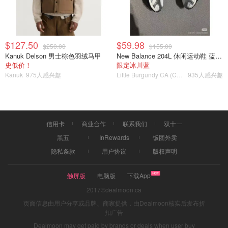
这里要提一下使用艾草可以，但是一定不能过量。如果是使
用过量就容易对身体产生不良的影响，阴虚、血热人群最好
是不要使用，使用后可能会让目前的病情加重。另外，不建
$127.50
$59.98
$250.00
$155.00
议小孩使用，它会影响到孩子的身体发育，在一定程度上会
Kanuk Delson 男士棕色羽绒马甲
New Balance 204L 休闲运动鞋 蓝银色
抑制而儿童的骨骼生长。
史低价！
限定冰川蓝
Kanuk
975人感兴趣
Little Burgundy CA (CA）
935人感兴趣
冬天要来了，希望朋友们都好好的❤️
信用卡
商业合作
联系我们
双十一
11·11金币雨
黑五
InRewards
饭团外卖
隐私条款
用户协议
版权声明
触屏版
电脑版
下载App
2017©dealmoon.ca
页面信息由用户分享或品牌、商家提供，由Dealmoon核实后发布折
扣广告
Dealmoon may get paid by brands or deals when user buy