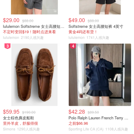
$29.00
$49.00
$88.00
$88.00
lululemon Softstreme 女士高腰短裤 10cm
Softstreme 女士高腰短裤 4英寸
不定时变回$19！随时点进来看
黄金4码还有货！
lululemon
2190人感兴趣
lululemon
1741人感兴趣
3
4
我泡脚就是用下面的这个神桶，具有保温+按摩功能。可以
想泡多久泡多久。
$59.95
$42.28
$190.00
$89.50
女士棕色麂皮船鞋
Polo Ralph Lauren French Terry 女童连帽卫衣 7-16码
里外羊皮，舒服得很
之前$66.96
Simons
1290人感兴趣
Sporting Life CA (CA)
1108人感兴趣