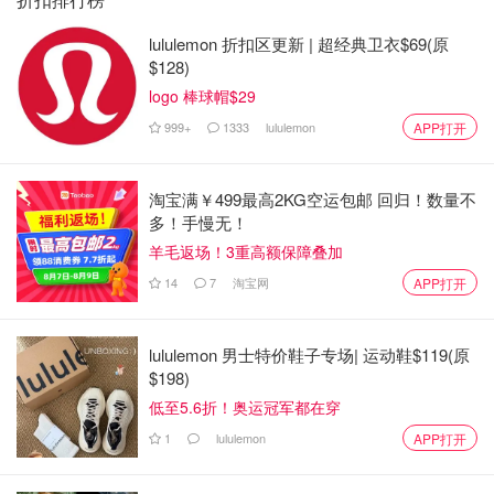
lululemon 折扣区更新 | 超经典卫衣$69(原
下面的泡脚包是淘宝买的，份量比亚马逊买的更足。
$128)
logo 棒球帽$29
999+
1333
lululemon
APP打开
淘宝满￥499最高2KG空运包邮 回归！数量不
多！手慢无！
羊毛返场！3重高额保障叠加
14
7
淘宝网
APP打开
lululemon 男士特价鞋子专场| 运动鞋$119(原
$198)
低至5.6折！奥运冠军都在穿
1
lululemon
APP打开