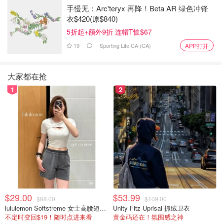
手慢无：Arc'teryx 再降！Beta AR 绿色冲锋
衣$420(原$840)
5折起+额外9折 连帽T恤$67
19
Sporting Life CA (CA)
APP打开
大家都在抢
1
2
$29.00
$53.99
$88.00
$109.00
lululemon Softstreme 女士高腰短裤 10cm
Unity Fitz Uprisal 抓绒卫衣
不定时变回$19！随时点进来看
黄金码还在！氛围感之神