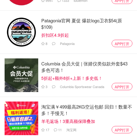
999+
1333
lululemon
APP打开
Patagonia官网 夏促 爆款logo卫衣$54(原
$109)
折扣区4.9折起
8
Patagonia
APP打开
Columbia 会员大促 | 张婧仪类似款外套$43
多色可选！
5折起+额外8折+上新！多史低！
3
Columbia Sportswear Canada
APP打开
淘宝满￥499最高2KG空运包邮 回归！数量不
多！手慢无！
羊毛返场！3重高额保障叠加
17
11
淘宝网
APP打开
2、胡萝卜去皮，用擦丝器擦碎，锅中放油，将胡萝卜碎炒