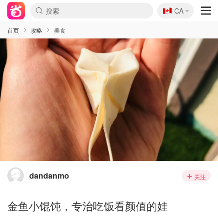
🇨🇦
CA
首页
攻略
美食
dandanmo
关注
金鱼小馄饨，专治吃饭看颜值的娃