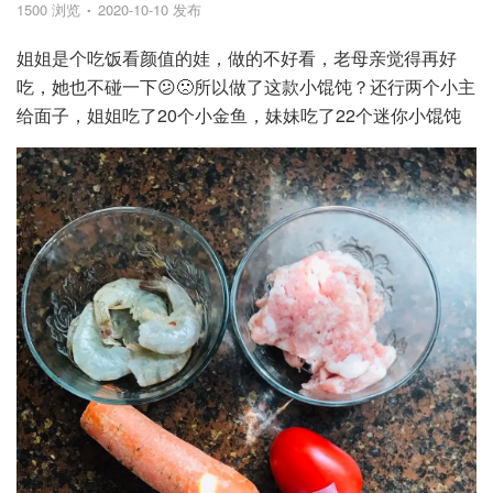
1500 浏览
2020-10-10 发布
姐姐是个吃饭看颜值的娃，做的不好看，老母亲觉得再好
吃，她也不碰一下😕🙁所以做了这款小馄饨？还行两个小主
给面子，姐姐吃了20个小金鱼，妹妹吃了22个迷你小馄饨