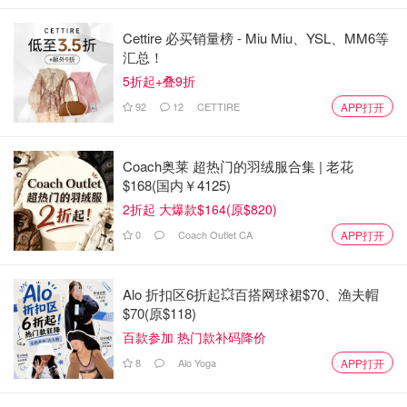
熟，放凉备用。
Cettire 必买销量榜 - Miu Miu、YSL、MM6等
汇总！
5折起+叠9折
92
12
CETTIRE
APP打开
Coach奥莱 超热门的羽绒服合集 | 老花
$168(国内￥4125)
2折起 大爆款$164(原$820)
0
Coach Outlet CA
APP打开
Alo 折扣区6折起💥百搭网球裙$70、渔夫帽
$70(原$118)
百款参加 热门款补码降价
8
Alo Yoga
APP打开