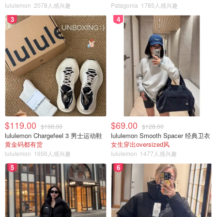
lululemon
2078人感兴趣
Patagonia
1785人感兴趣
3
4
$119.00
$69.00
$198.00
$128.00
lululemon Chargefeel 3 男士运动鞋
lululemon Smooth Spacer 经典卫衣
黄金码都有货
女生穿出oversized风
3、番茄去蒂，切块，锅里放油，用中小火炒，一边炒一边
lululemon
1656人感兴趣
lululemon
1477人感兴趣
用锅铲按压，记得把番茄皮捞出来哦，炒成番茄酱，放凉备
5
6
用。