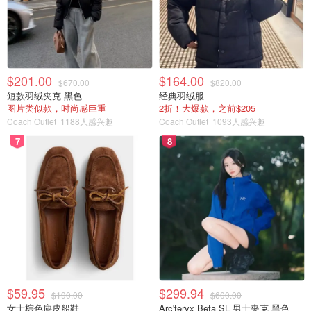
$201.00
$164.00
$670.00
$820.00
短款羽绒夹克 黑色
经典羽绒服
图片类似款，时尚感巨重
2折！大爆款，之前$205
Coach Outlet
1188人感兴趣
Coach Outlet
1093人感兴趣
7
8
$59.95
$299.94
$190.00
$600.00
女士棕色麂皮船鞋
Arc'teryx Beta SL 男士夹克 黑色