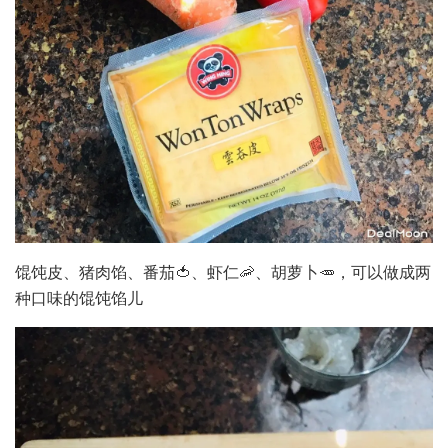
馄饨皮、猪肉馅、番茄🍅、虾仁🦐、胡萝卜🥕，可以做成两
种口味的馄饨馅儿