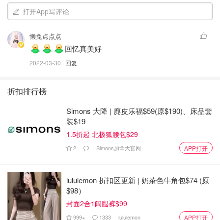
打开App写评论
懒兔点点点
回忆真美好
2022-03-30
· 回复
折扣排行榜
Simons 大降 | 麂皮乐福$59(原$190)、床品套
装$19
这是大学校园的雪景
1.5折起 北极狐腰包$29
我当初也是挺搞笑，就因为喜欢雪❄️，然后自己跑去东北念
2
Simons加拿大官网
APP打开
大学，那四年真的是开心，一到下雪天就像个小孩要出去玩
雪❄️
lululemon 折扣区更新 | 奶茶色牛角包$74 (原
$98）
记得有一年去滑雪，摔了，半个月走路🚶‍♀️都一瘸一拐的，
封面2合1阔腿裤$99
哈哈哈我对雪地有着属于我自己的敬畏😂
999+
1333
lululemon
APP打开