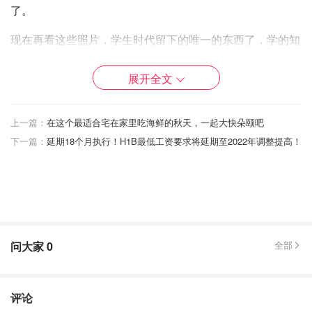
了。
现在再看这些照片，学生时代留下的唯一的东西了，学的知
识基本都还回去了😂
展开全文
上一篇：
在这个最适合宅在家里吃海鲜的秋天，一起大快朵颐吧
下一篇：
延期18个月执行！H1B最低工资要求将延期至2022年调整提高！
问大家
0
全部
评论