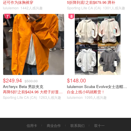
还可作为抹胸裤穿
5折降到底!之前$679.96 蹲补
lululemon
1442人感兴趣
Sporting Life CA (CA)
1301人感兴趣
7
8
为数不多的去景点看花，名叫 半亩花田，全部都是郁金香
🌷，很是美丽，发现一株黄色的悄悄的长在一片白色🌷中
间，哈哈哈怕不是一株“间谍”吧
$249.94
$148.00
$500.00
Arc'teryx Beta 男款夹克
lululemon Scuba Evolve女士连帽卫衣 全拉链
再降5折!之前$424.96 大橙子好显白 蹲补
白金上线小码就断货！
Sporting Life CA (CA)
1263人感兴趣
lululemon
1095人感兴趣
信用卡
商业合作
联系我们
双十一