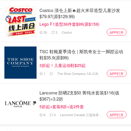
Costco 清仓上新🔥超火米菲造型儿童沙发
$79.97(原$129.99)
Lego F1造型36件套$99(原$159)
20
3
Costco
APP打开
翻到了自己的张长发时候的照片，那时候头发是真多
TSC 鞋靴夏季清仓 | 斯凯奇女士一脚蹬运动
现在剪发之后💇‍♀️，呵呵……发际线越来越高😭😭😭
鞋$35.9(原$99)
3折起！儿童运动鞋$25起
1
The Shoe Company CA (CA)
APP打开
Lancome 防晒2支$50 菁纯水套装$116(值
$367)=3.2折
5折起+套装8折+送2件套
6
3
Lancome Canada 兰蔻加拿大官网
APP打开