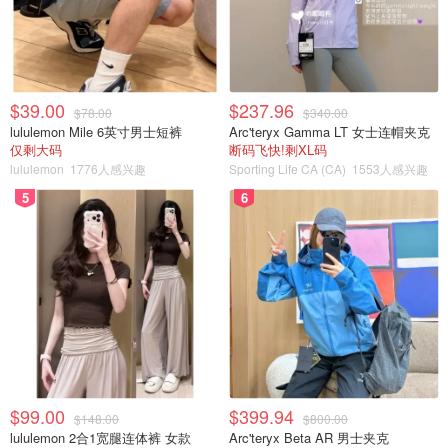
$39.00
$237.96
$78.00
$340.00
lululemon Mile 6英寸男士短裤
Arc'teryx Gamma LT 女士连帽夹克
仅剩大码
断码飞快!剩XL码
lululemon
1776人感兴趣
Sporting Life CA (CA)
1553人感兴趣
5
6
$99.00
$399.94
$148.00
$800.00
lululemon 2合1宽腿连体裤 女款
Arc'teryx Beta AR 男士夹克