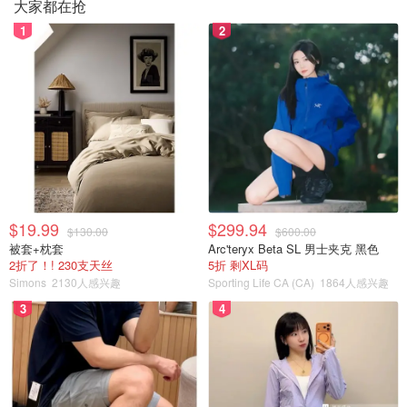
大家都在抢
1
2
$19.99
$299.94
$130.00
$600.00
被套+枕套
Arc'teryx Beta SL 男士夹克 黑色
2折了！! 230支天丝
5折 剩XL码
Simons
2130人感兴趣
Sporting Life CA (CA)
1864人感兴趣
3
4
天空的云彩无意间形成了❤️的形状