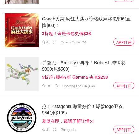
Coach奥莱 疯狂大跳水💥格纹麻将包$96(直
降$63)！
3折起！金链卡包史低$36
0
Coach Outlet CA
APP打开
手慢无：Arc'teryx 再降！Beta SL 冲锋衣
$300(原$500)
5折起+额外9折 Gamma 夹克$238
18
Sporting Life CA (CA)
APP打开
抢！Patagonia 海量好价！爆款logo卫衣
$54(原$109)
夏促在即，戳我了解详情>>
8
Patagonia
APP打开