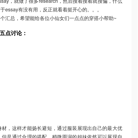
ay，就做了很多research，然后搜着搜着就搜偏，什么
essay有没有用，反正就看着挺开心的。。。
个汇总，希望能给各位小仙女们一点点的穿搭小帮助~
五点讨论：
身材，这样才能扬长避短，通过服装展现出自己的最大优
，但是通过合理的搭配，稍微圆润的姐妹依然可以展现自