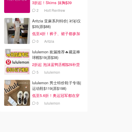
3折起！Skims 抹胸$39
2
Holt Renfrew
Aritzia 亚麻系列特价| 衬衫仅
$35(原$88)
低至4折！裤子、裙子都参加
0
Aritzia
lululemon 捡漏推荐🔥藏蓝棒
球帽$19(原$38)
2折起 泡沫蓝鸭舌帽$29补货
5
lululemon
lululemon 男士特价鞋子专场|
运动鞋$119(原$198)
低至5.6折！奥运冠军都在穿
0
lululemon