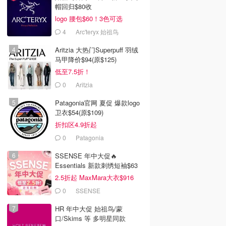
帽回归$80收
logo 腰包$60！3色可选
4
Arc'teryx 始祖鸟
Aritzia 大热门Superpuff 羽绒
马甲降价$94(原$125)
低至7.5折！
0
Aritzia
Patagonia官网 夏促 爆款logo
卫衣$54(原$109)
折扣区4.9折起
0
Patagonia
SSENSE 年中大促🔥
Essentials 新款刺绣短袖$63
2.5折起 MaxMara大衣$916
(原$2130)
0
SSENSE
HR 年中大促 始祖鸟/蒙
口/Skims 等 多明星同款