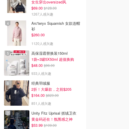
女生穿出oversized风
$69.00
$128.00
1267人感兴趣
Arc'teryx Squamish 女款连帽
衫
$260.00
1120人感兴趣
高保湿霜替换装150ml
1袋=3罐5X50ml 超值换购
$48.00
$96.00
933人感兴趣
经典羽绒服
2折！大爆款，之前$205
$164.00
$820.00
851人感兴趣
Unity Fitz Uprisal 抓绒卫衣
黄金码还在！氛围感之神
$53.99
$109.00