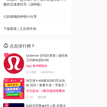
撕的北海道吐司（汤种版）
七款植物的种植小分享
下饭硬菜 | 土豆炖牛肉
点击排行榜
lululemon 折扣区更新 | 超经典
卫衣$69(原$128)
logo 棒球帽$29
1333
lululemon
淘宝满￥499最高2KG空运包
邮 回归！数量不多！手慢无！
羊毛返场！3重高额保障叠加
16
淘宝网
始祖鸟官网🔥8月上新 经典冷