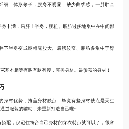
纤细，体形修长，腰身不明显，缺少曲线感，一胖胖全
半身丰满，易胖上半身，腰粗。脂肪过多地集中在中间部
胖下半身变成腿粗屁股大。肩膀较窄、脂肪多集中于臀
胯宽基本相等有胸有腿有腰，完美身材。最羡慕的身材！
巧
的身材优势，掩盖身材缺点，毕竟有些身材缺点是天生
通过服装的辅助，来重新打造自己啦~
行搭配，仅记住符合自己身材的穿衣特点就可以了，很容