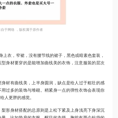
来自于网络 ，版权属于原作者
贴身上衣，窄裙，没有腰节线的裙子，黑色或暗素色套装，
蕉型身材要穿的是能增加曲线美的衣饰，注意服装的层次
型身材有曲线美，上半身圆润，缺点是给人过于粗壮的感
不用过多的装饰与堆砌。稍紧身一点的弹性衣饰会表现你
会给人更胖的感觉。
。
梨形身材搭配的总原则是上松下紧及上身浅亮下身深沉
分量，比如垫肩的衣服、醒目的衣领、胸前有两个贴袋的