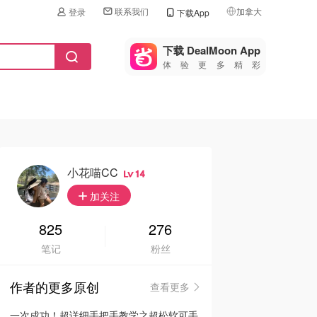
联系我们
加拿大
登录
下载App
🇺🇸
美国
下载 DealMoon App
体验更多精彩
🇨🇳
中国
🇨🇦
加拿大
🇬🇧
英国
🇩🇪
德国
小花喵CC
14
🇫🇷
加关注
法国
🇮🇹
825
276
意大利
笔记
粉丝
🇦🇺
澳洲
作者的更多原创
查看更多
🇳🇿
新西兰
一次成功！超详细手把手教学之超松软可手