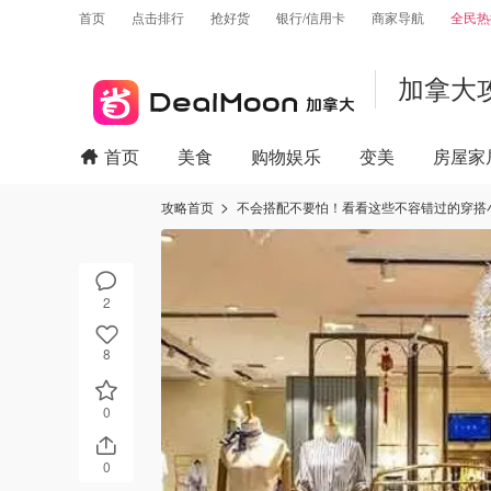
首页
点击排行
抢好货
银行/信用卡
商家导航
全民热
加拿大
首页
美食
购物娱乐
变美
房屋家
攻略首页
不会搭配不要怕！看看这些不容错过的穿搭
2
8
0
0