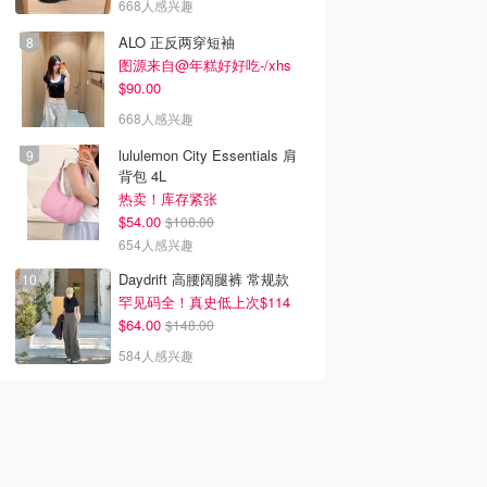
668人感兴趣
ALO 正反两穿短袖
图源来自@年糕好好吃-/xhs
$90.00
668人感兴趣
lululemon City Essentials 肩
背包 4L
热卖！库存紧张
$54.00
$108.00
654人感兴趣
Daydrift 高腰阔腿裤 常规款
罕见码全！真史低上次$114
$64.00
$148.00
584人感兴趣