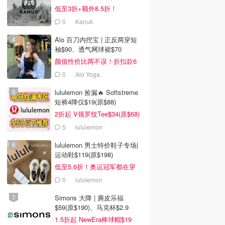
低至3折+额外8.5折！
0
Kanuk
Alo 百刀内挖宝 | 正反两穿短
袖$90、透气网球裙$70
颜值性价比两不误！折扣款6
折起
0
Alo Yoga
lululemon 捡漏🔥 Softstreme
短裤4降仅$19(原$88)
2折起 V领罗纹Tee$34(原$68)
5
lululemon
lululemon 男士特价鞋子专场|
运动鞋$119(原$198)
低至5.6折！奥运冠军都在穿
0
lululemon
Simons 大降 | 麂皮乐福
$59(原$190)、马克杯$2.9
1.5折起 NewEra棒球帽$19