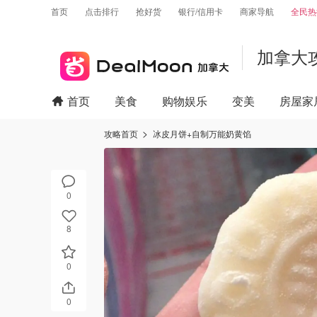
首页
点击排行
抢好货
银行/信用卡
商家导航
全民热
加拿大
首页
美食
购物娱乐
变美
房屋家
攻略首页
冰皮月饼+自制万能奶黄馅
0
8
0
0