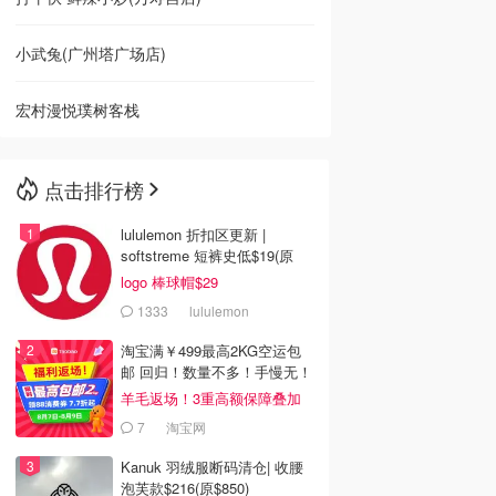
小武兔(广州塔广场店)
宏村漫悦璞树客栈
点击排行榜
lululemon 折扣区更新 |
softstreme 短裤史低$19(原
$88)
logo 棒球帽$29
1333
lululemon
淘宝满￥499最高2KG空运包
邮 回归！数量不多！手慢无！
羊毛返场！3重高额保障叠加
7
淘宝网
Kanuk 羽绒服断码清仓| 收腰
泡芙款$216(原$850)