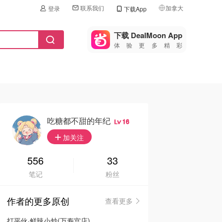
联系我们
加拿大
登录
下载App
🇺🇸
美国
下载 DealMoon App
体验更多精彩
🇨🇳
中国
🇨🇦
加拿大
🇬🇧
英国
🇩🇪
德国
吃糖都不甜的年纪
16
🇫🇷
加关注
法国
🇮🇹
556
33
意大利
笔记
粉丝
🇦🇺
澳洲
作者的更多原创
查看更多
🇳🇿
新西兰
打平伙·鲜辣小炒(万寿宫店)