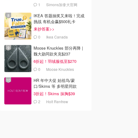
1
Simons加拿大官网
IKEA 答题抽奖又来啦！完成
挑战 有机会赢$500礼卡
来抄答案>>
0
Ikea Canada
Moose Knuckles 部分再降 |
魏大勋同款夹克$237
6折起！羽绒服低至$270
0
Moose Knuckles
HR 年中大促 始祖鸟/蒙
口/Skims 等 多明星同款
3折起！Skims 抹胸$39
2
Holt Renfrew