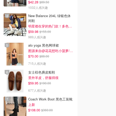
$42.28
$89.50
1032人感兴趣
New Balance 204L 绿银色休
闲鞋
明星都在穿的热门款！多色可选 3.8折
$59.98
$155.00
989人感兴趣
alo yoga 黑色网球裙
图源来自@花花想吃小菠萝/xhs
$70.00
$88.00
715人感兴趣
女士棕色麂皮船鞋
里外羊皮，舒服得很
$59.95
$190.00
677人感兴趣
Coach Work Boot 黑色工装靴
上新
$108.00
$360.00