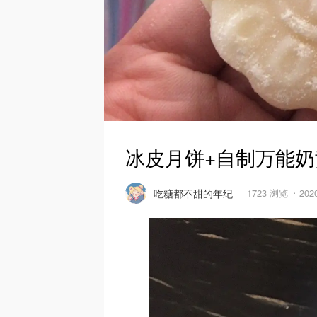
冰皮月饼+自制万能奶
吃糖都不甜的年纪
1723 浏览
202