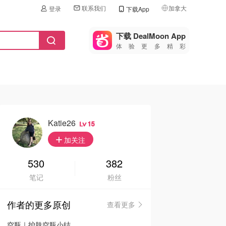
联系我们
加拿大
登录
下载App
🇺🇸
美国
下载 DealMoon App
体验更多精彩
🇨🇳
中国
🇨🇦
加拿大
🇬🇧
英国
🇩🇪
德国
Katie26
15
🇫🇷
加关注
法国
🇮🇹
530
382
意大利
笔记
粉丝
🇦🇺
澳洲
作者的更多原创
查看更多
🇳🇿
新西兰
空瓶｜护肤空瓶小结