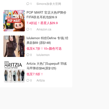
1
Simons加拿大官网
POP MART 官店大热IP降价
FIFA联名耳机包$39.9
7.4折起！星星人$29.9
1
Amazon.ca
lululemon 特价Define 专场| 经
典款$69 (原$148)
低至4.7折！10+颜色可选
0
lululemon
Aritzia 大热门Superpuff 羽绒
马甲降价$94(原$125)
低至7.5折！
0
Aritzia