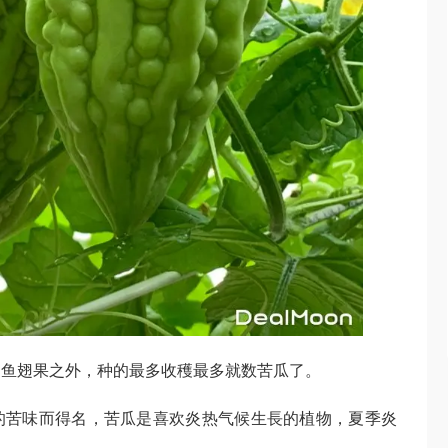
、鱼翅果之外，种的最多收穫最多就数苦瓜了。
的苦味而得名，苦瓜是喜欢炎热气候生長的植物，夏季炎