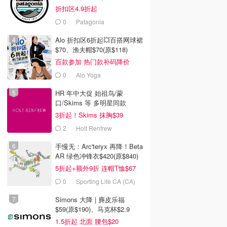
折扣区4.9折起
0
Patagonia
Alo 折扣区6折起💥百搭网球裙
$70、渔夫帽$70(原$118)
百款参加 热门款补码降价
0
Alo Yoga
HR 年中大促 始祖鸟/蒙
口/Skims 等 多明星同款
3折起！Skims 抹胸$39
2
Holt Renfrew
手慢无：Arc'teryx 再降！Beta
AR 绿色冲锋衣$420(原$840)
5折起+额外9折 连帽T恤$67
0
Sporting Life CA (CA)
Simons 大降 | 麂皮乐福
$59(原$190)、马克杯$2.9
1.5折起 北面 腰包$20