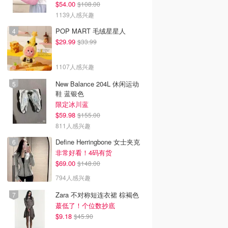
$54.00
$108.00
1139人感兴趣
POP MART 毛绒星星人
$29.99
$33.99
1107人感兴趣
New Balance 204L 休闲运动
鞋 蓝银色
限定冰川蓝
$59.98
$155.00
811人感兴趣
Define Herringbone 女士夹克
非常好看！4码有货
$69.00
$148.00
794人感兴趣
Zara 不对称短连衣裙 棕褐色
蕞低了！个位数抄底
$9.18
$45.90