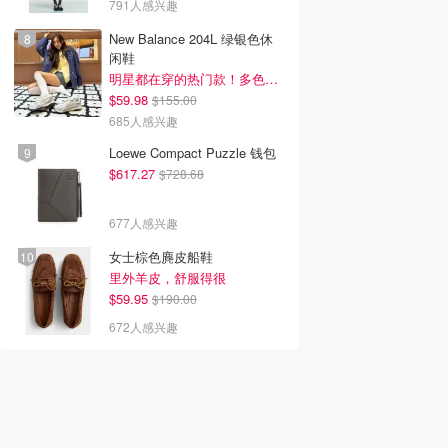
791人感兴趣
New Balance 204L 绿银色休
闲鞋
明星都在穿的热门款！多色可选 3.8折
$59.98
$155.00
685人感兴趣
Loewe Compact Puzzle 钱包
$617.27
$728.68
677人感兴趣
女士棕色麂皮船鞋
里外羊皮，舒服得很
$59.95
$190.00
672人感兴趣