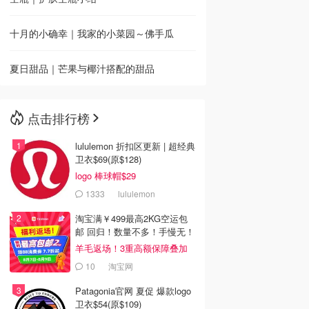
十月的小确幸｜我家的小菜园～佛手瓜
夏日甜品｜芒果与椰汁搭配的甜品
点击排行榜
lululemon 折扣区更新 | 超经典
卫衣$69(原$128)
logo 棒球帽$29
1333
lululemon
淘宝满￥499最高2KG空运包
邮 回归！数量不多！手慢无！
羊毛返场！3重高额保障叠加
10
淘宝网
Patagonia官网 夏促 爆款logo
卫衣$54(原$109)