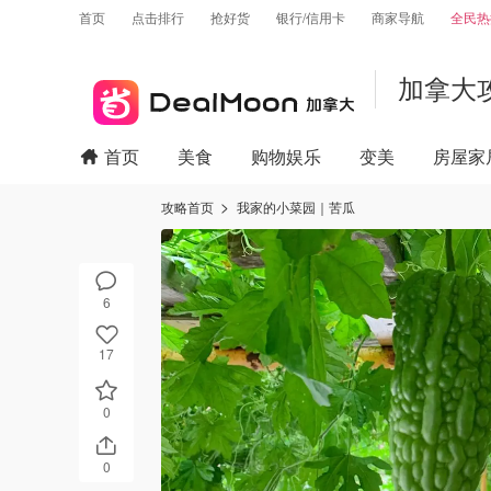
首页
点击排行
抢好货
银行/信用卡
商家导航
全民热
加拿大
首页
美食
购物娱乐
变美
房屋家
攻略首页
我家的小菜园｜苦瓜
6
17
0
0