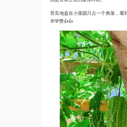
苦瓜地盘在小菜园只占一个角落，看
💯💯赞👍👍