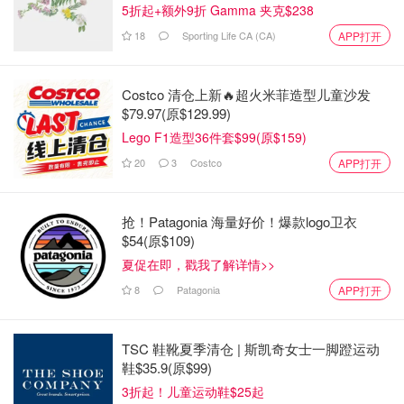
5折起+额外9折 Gamma 夹克$238
18
Sporting Life CA (CA)
APP打开
Costco 清仓上新🔥超火米菲造型儿童沙发
$79.97(原$129.99)
Lego F1造型36件套$99(原$159)
20
3
Costco
APP打开
抢！Patagonia 海量好价！爆款logo卫衣
$54(原$109)
夏促在即，戳我了解详情>>
8
Patagonia
APP打开
薏米虽然可以祛湿，但是寒性较大，直接煮水容易伤害脾，
脾虚反而会加重寒气，因此可以将薏米炒一下，大大减少寒
TSC 鞋靴夏季清仓 | 斯凯奇女士一脚蹬运动
性。
鞋$35.9(原$99)
3折起！儿童运动鞋$25起