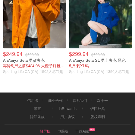
薏米赤小豆红枣水
$249.94
$299.94
$500.00
$600.00
Arc'teryx Beta 男款夹克
Arc'teryx Beta SL 男士夹克 黑色
再降5折!之前$424.96 大橙子好显白 蹲补
5折 剩XL码
Sporting Life CA (CA)
1502人感兴趣
Sporting Life CA (CA)
1350人感兴趣
信用卡
商业合作
联系我们
双十一
黑五
InRewards
饭团外卖
隐私条款
用户协议
版权声明
触屏版
电脑版
下载App