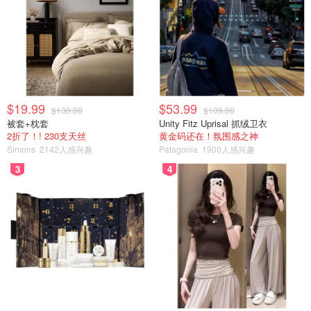
$19.99
$53.99
$130.00
$109.00
被套+枕套
Unity Fitz Uprisal 抓绒卫衣
2折了！! 230支天丝
黄金码还在！氛围感之神
Simons
2142人感兴趣
Patagonia
1900人感兴趣
3
4