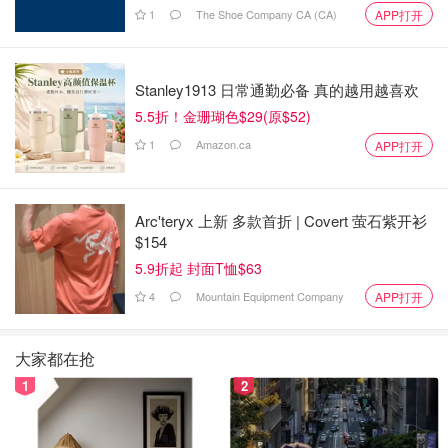
懒人翻车的炒薏米赤小豆
1
The Shoe Company CA (CA)
APP打开
Stanley1913 日常通勤必备 真的越用越喜欢
5.5折！金珊瑚色$29(原$52)
1
Amazon.ca
APP打开
Arc'teryx 上新 多款首折 | Covert 萤石紫开衫
$154
5.9折起 封面T恤$63
4
Mountain Equipment Company
APP打开
大家都在抢
1
2