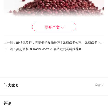
展开全文
上一篇：
解馋无负担，无糖低卡食物推荐 | 无糖低卡饮料、无糖低卡小零嘴
下一篇：
美超调料|🌟Trader Joe's 不容错过的调料推荐🌟
红豆：网图
大多数人都搞错薏米红豆水中的“红豆”
“红豆”是指赤小豆
问大家
0
全部
红豆是比较圆，赤小豆是比较长而尖的，不容易煮烂
红豆不能祛湿，赤小豆才能祛湿。
评论
赤小豆