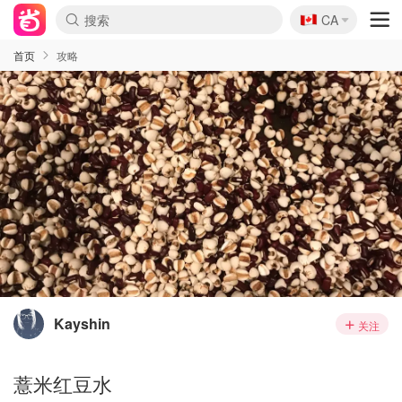
🇨🇦
CA
首页
攻略
Kayshin
关注
薏米红豆水