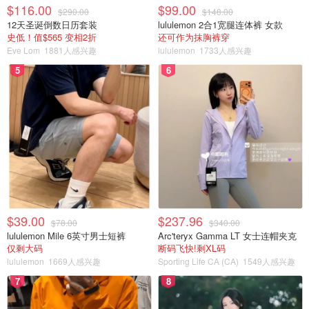
$116.00
$99.00
$290.00
$148.00
12天圣诞倒数日历套装
lululemon 2合1宽腿连体裤 女款
史低！值$565 变相2折
还可作为抹胸裤穿
Eve Lom
1881人感兴趣
lululemon
1733人感兴趣
5
6
以为想到比较快捷的办法，结果翻车了！
$39.00
$237.96
$78.00
$340.00
赤小豆比较小粒，一起放进去炒的，薏米还没有变色，赤小
lululemon Mile 6英寸男士短裤
Arc'teryx Gamma LT 女士连帽夹克
仅剩大码
断码飞快!剩XL码
豆已经炒到黑色了
lululemon
1669人感兴趣
Sporting Life CA (CA)
1549人感兴趣
下次要改进一下，炒薏米变深黄色，再加入赤小豆一起炒
7
8