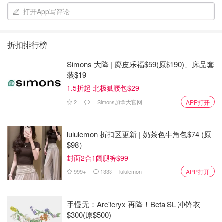
打开App写评论
性平，味甘、酸，能利湿消肿（水肿，脚气，黄疸，泻痢，
便血，痈肿）、清热退黄、解毒排脓。利尿作用，对心脏病
折扣排行榜
和肾病、水肿患者均有益，富含叶酸，产妇、乳母吃红小豆
有催乳的功效。具有良好的润肠通便、降血压、降血脂、调
Simons 大降 | 麂皮乐福$59(原$190)、床品套
节血糖、预防结石、健美减肥的作用
装$19
1.5折起 北极狐腰包$29
薏米
2
Simons加拿大官网
APP打开
lululemon 折扣区更新 | 奶茶色牛角包$74 (原
$98）
封面2合1阔腿裤$99
999+
1333
lululemon
APP打开
手慢无：Arc'teryx 再降！Beta SL 冲锋衣
$300(原$500)